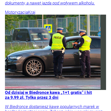
dokumenty, a nawet jazda pod wpływem alkoholu.
Motoryzacja
Kraj
Od dzisiaj w Biedronce kawa „1+1 gratis” i hit
za 9,99 zł. Tylko przez 3 dni
W Biedronce dostaniesz kawę popularnych marek w