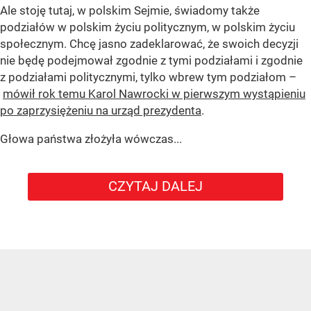
Ale stoję tutaj, w polskim Sejmie, świadomy także
podziałów w polskim życiu politycznym, w polskim życiu
społecznym. Chcę jasno zadeklarować, że swoich decyzji
nie będę podejmował zgodnie z tymi podziałami i zgodnie
z podziałami politycznymi, tylko wbrew tym podziałom –
mówił rok temu Karol Nawrocki w pierwszym wystąpieniu
po zaprzysiężeniu na urząd prezydenta
.
Głowa państwa złożyła wówczas...
CZYTAJ DALEJ