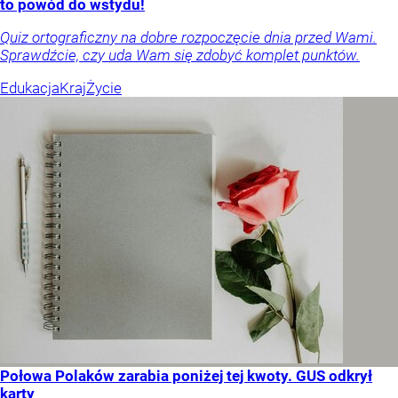
to powód do wstydu!
Quiz ortograficzny na dobre rozpoczęcie dnia przed Wami.
Sprawdźcie, czy uda Wam się zdobyć komplet punktów.
Edukacja
Kraj
Życie
Połowa Polaków zarabia poniżej tej kwoty. GUS odkrył
karty