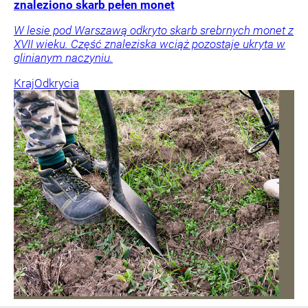
znaleziono skarb pełen monet
W lesie pod Warszawą odkryto skarb srebrnych monet z
XVII wieku. Część znaleziska wciąż pozostaje ukryta w
glinianym naczyniu.
Kraj
Odkrycia