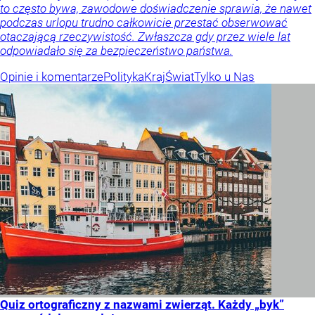
to często bywa, zawodowe doświadczenie sprawia, że nawet
podczas urlopu trudno całkowicie przestać obserwować
otaczającą rzeczywistość. Zwłaszcza gdy przez wiele lat
odpowiadało się za bezpieczeństwo państwa.
Opinie i komentarze
Polityka
Kraj
Świat
Tylko u Nas
Quiz ortograficzny z nazwami zwierząt. Każdy „byk”