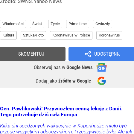
Źródło:
SWNS, Yahoo News
Wiadomości
Świat
Życie
Prime time
Gwiazdy
Kultura
Sztuka/Foto
Koronawirus w Polsce
Koronawirus
SKOMENTUJ
UDOSTĘPNIJ
Obserwuj nas
w
Google News
Dodaj jako
źródło w Google
Gen. Pawlikowski: Przywiozłem cenną lekcję z Danii.
Tego potrzebuje dziś cała Europa
Kilka dni spędzonych wakacyjnie w Kopenhadze miało być
przede wszystkim odpoczynkiem. I rzeczywiście było. Ale jak