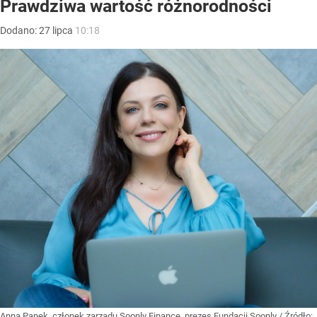
Prawdziwa wartość różnorodności
Dodano:
27
lipca
10:18
Anna Panek, członek zarządu Soonly Finance, prezes Fundacji Soonly
/ Źródło: