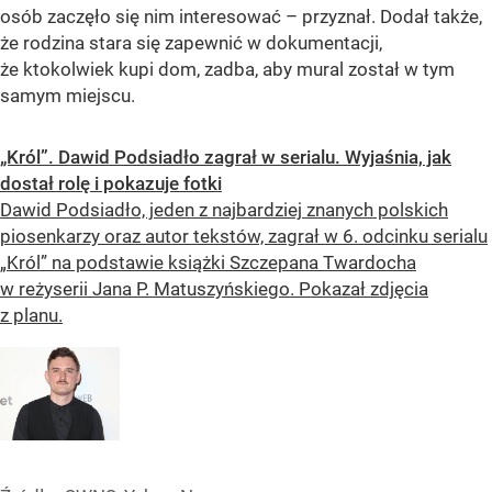
osób zaczęło się nim interesować – przyznał. Dodał także,
że rodzina stara się zapewnić w dokumentacji,
że ktokolwiek kupi dom, zadba, aby mural został w tym
samym miejscu.
„Król”. Dawid Podsiadło zagrał w serialu. Wyjaśnia, jak
dostał rolę i pokazuje fotki
Dawid Podsiadło, jeden z najbardziej znanych polskich
piosenkarzy oraz autor tekstów, zagrał w 6. odcinku serialu
„Król” na podstawie książki Szczepana Twardocha
w reżyserii Jana P. Matuszyńskiego. Pokazał zdjęcia
z planu.