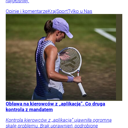
najgłośniej.
Opinie i komentarze
Kraj
Sport
Tylko u Nas
Obława na kierowców z „aplikacją”. Co druga
kontrola z mandatem
Kontrola kierowców z „aplikacją” ujawniła ogromną
skalę problemu. Brak uprawnień, podrobione