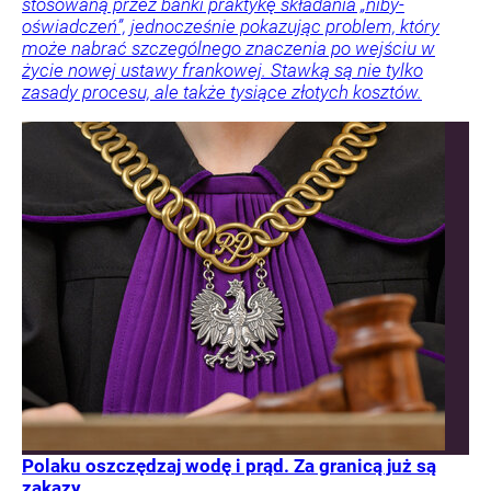
stosowaną przez banki praktykę składania „niby-
oświadczeń”, jednocześnie pokazując problem, który
może nabrać szczególnego znaczenia po wejściu w
życie nowej ustawy frankowej. Stawką są nie tylko
zasady procesu, ale także tysiące złotych kosztów.
Polaku oszczędzaj wodę i prąd. Za granicą już są
zakazy