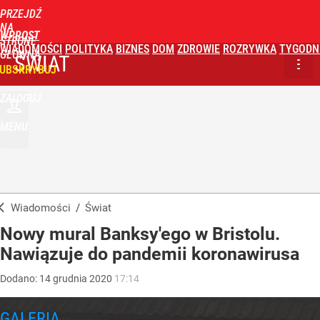
PRZEJDŹ
NA
WPROST
STRONĘ
WIADOMOŚCI
POLITYKA
BIZNES
DOM
ZDROWIE
ROZRYWKA
TYGODN
GŁÓWNĄ
ŚWIAT
UBSKRYBUJ
ZALOGUJ
MENU
Wiadomości
/
Świat
Nowy mural Banksy'ego w Bristolu.
Nawiązuje do pandemii koronawirusa
Dodano:
14
grudnia
2020
17:14