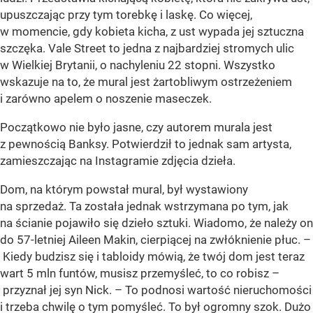
upuszczając przy tym torebkę i laskę. Co więcej,
w momencie, gdy kobieta kicha, z ust wypada jej sztuczna
szczęka. Vale Street to jedna z najbardziej stromych ulic
w Wielkiej Brytanii, o nachyleniu 22 stopni. Wszystko
wskazuje na to, że mural jest żartobliwym ostrzeżeniem
i zarówno apelem o noszenie maseczek.
Początkowo nie było jasne, czy autorem murala jest
z pewnością Banksy. Potwierdził to jednak sam artysta,
zamieszczając na Instagramie zdjęcia dzieła.
Dom, na którym powstał mural, był wystawiony
na sprzedaż. Ta została jednak wstrzymana po tym, jak
na ścianie pojawiło się dzieło sztuki. Wiadomo, że należy on
do 57-letniej Aileen Makin, cierpiącej na zwłóknienie płuc. –
Kiedy budzisz się i tabloidy mówią, że twój dom jest teraz
wart 5 mln funtów, musisz przemyśleć, to co robisz –
przyznał jej syn Nick. – To podnosi wartość nieruchomości
i trzeba chwilę o tym pomyśleć. To był ogromny szok. Dużo