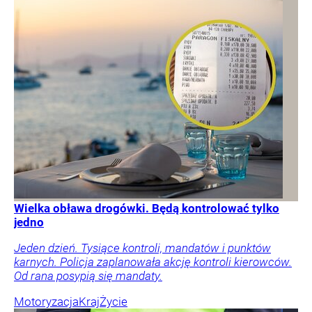
Wielka obława drogówki. Będą kontrolować tylko
jedno
Jeden dzień. Tysiące kontroli, mandatów i punktów
karnych. Policja zaplanowała akcję kontroli kierowców.
Od rana posypią się mandaty.
Motoryzacja
Kraj
Życie