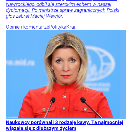
Nawrockiego, odbił się szerokim echem w naszej
dyplomacji. Po ministrze spraw zagranicznych Polski
głos zabrał Maciej Wewiór.
Opinie i komentarze
Polityka
Kraj
Naukowcy porównali 3 rodzaje kawy. Ta najmocniej
wiązała się z dłuższym życiem