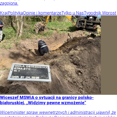
zagojona.
Kraj
Polityka
Opinie i komentarze
Tylko u Nas
Tygodnik Wprost
Wiceszef MSWiA o sytuacji na granicy polsko-
białoruskiej. „Widzimy pewne wzmożenie”
Wiceminister spraw wewnętrznych i administracji ujawnił, że