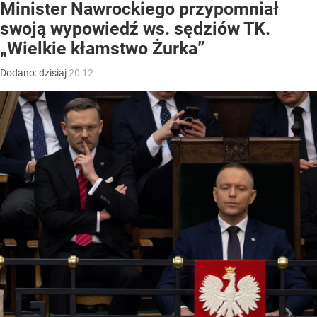
Minister Nawrockiego przypomniał
swoją wypowiedź ws. sędziów TK.
„Wielkie kłamstwo Żurka”
Dodano:
dzisiaj
20:12