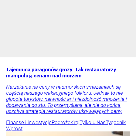
Tajemnica paragonów grozy. Tak restauratorzy
manipulują cenami nad morzem
Narzekanie na ceny w nadmorskich smażalniach są
częścią naszego wakacyjnego folkloru. Jednak to nie
głupota turystów, naiwność ani niezdolność mnożenia i
dodawania do stu. To przemyślana, ale nie do końca
uczciwa strategia restauratorów ukrywających ceny.
Finanse i inwestycje
Podróże
Kraj
Tylko u Nas
Tygodnik
Wprost