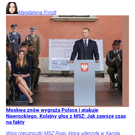
Magdalena
Frindt
Moskwa znów wygraża Polsce i atakuje
Nawrockiego. Kolejny głos z MSZ: Jak zawsze czas
na fakty
Wpis rzeczniczki MSZ Rosji, która uderzyła w Karola