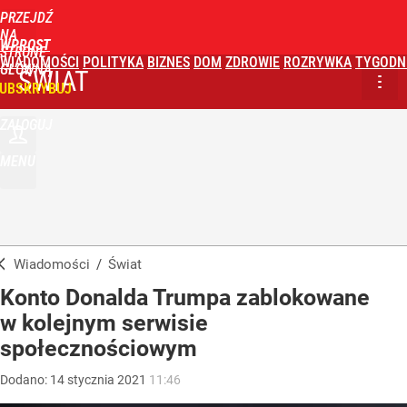
PRZEJDŹ
NA
WPROST
STRONĘ
WIADOMOŚCI
POLITYKA
BIZNES
DOM
ZDROWIE
ROZRYWKA
TYGODN
GŁÓWNĄ
ŚWIAT
UBSKRYBUJ
ZALOGUJ
MENU
Wiadomości
/
Świat
Konto Donalda Trumpa zablokowane
w kolejnym serwisie
społecznościowym
Dodano:
14
stycznia
2021
11:46