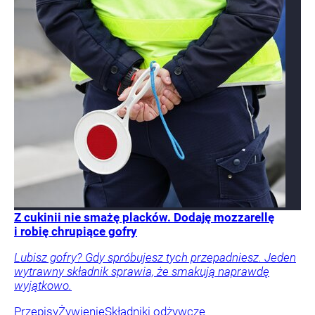
Z cukinii nie smażę placków. Dodaję mozzarellę
i robię chrupiące gofry
Lubisz gofry? Gdy spróbujesz tych przepadniesz. Jeden
wytrawny składnik sprawia, że smakują naprawdę
wyjątkowo.
Przepisy
Żywienie
Składniki odżywcze