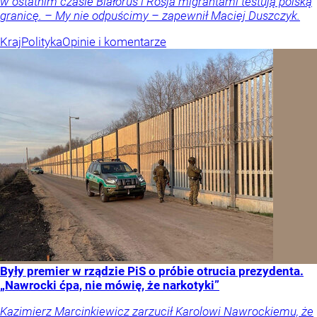
w ostatnim czasie Białoruś i Rosja migrantami testują polską
granicę. – My nie odpuścimy – zapewnił Maciej Duszczyk.
Kraj
Polityka
Opinie i komentarze
Były premier w rządzie PiS o próbie otrucia prezydenta.
„Nawrocki ćpa, nie mówię, że narkotyki”
Kazimierz Marcinkiewicz zarzucił Karolowi Nawrockiemu, że