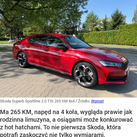
Skoda Superb Sportline 2.0 TSI 265 KM 4x4
/ Źródło:
Wprost
Ma 265 KM, napęd na 4 koła, wygląda prawie jak
rodzinna limuzyna, a osiągami może konkurować
z hot hatchami. To nie pierwsza Skoda, która
potrafi zaskoczyć nie tylko wymiarami.