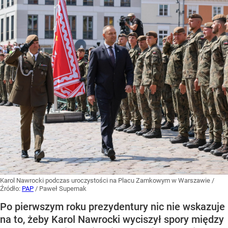
Karol Nawrocki podczas uroczystości na Placu Zamkowym w Warszawie
/
Źródło:
PAP
/
Paweł Supernak
Po pierwszym roku prezydentury nic nie wskazuje
na to, żeby Karol Nawrocki wyciszył spory między