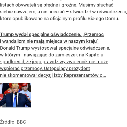
listach obywateli są błędne i groźne. Musimy słuchać
siebie nawzajem, a nie uciszać – stwierdził w oświadczeniu,
które opublikowane na oficjalnym profilu Białego Domu.
Trump wydał specjalne oświadczenie. „Przemoc
i wandalizm nie mają miejsca w naszym kraju”
Donald Trump wystosował specjalne oświadczenie,
w którym - nawiązując do zamieszek na Kapitolu
- podkreślił, że jego prawdziwy zwolennik nie może
wspierać przemocy. Ustępujący prezydent
nie skomentował decyzji Izby Reprezentantów o...
Źródło:
BBC