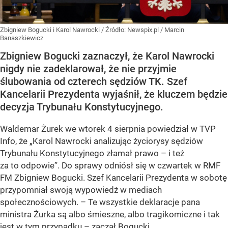
Zbigniew Bogucki i Karol Nawrocki
/ Źródło:
Newspix.pl
/
Marcin
Banaszkiewicz
Zbigniew Bogucki zaznaczył, że Karol Nawrocki
nigdy nie zadeklarował, że nie przyjmie
ślubowania od czterech sędziów TK. Szef
Kancelarii Prezydenta wyjaśnił, że kluczem będzie
decyzja Trybunału Konstytucyjnego.
Waldemar Żurek we wtorek 4 sierpnia powiedział w TVP
Info, że „Karol Nawrocki analizując życiorysy sędziów
Trybunału Konstytucyjnego
złamał prawo – i też
za to odpowie”. Do sprawy odniósł się w czwartek w RMF
FM Zbigniew Bogucki. Szef Kancelarii Prezydenta w sobotę
przypomniał swoją wypowiedź w mediach
społecznościowych. – Te wszystkie deklaracje pana
ministra Żurka są albo śmieszne, albo tragikomiczne i tak
jest w tym przypadku – zaczął Bogucki.