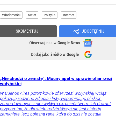
Wiadomości
Świat
Polityka
Internet
SKOMENTUJ
UDOSTĘPNIJ
Obserwuj nas
w
Google News
Dodaj jako
źródło w Google
„Nie chodzi o zemstę”. Mocny apel w sprawie ofiar rzezi
wołyńskiej
W Buenos Aires potomkowie ofiar rzezi wołyńskiej wciąż
pokazują rodzinne zdjęcia i listy, wspominając bliskich
zamordowanych z niezwykłym okrucieństwem. Ich dramat
przypomina, że dla wielu rodzin Wołyń nie jest historią
zamkniętą, lecz bolesną raną, która do dziś nie została