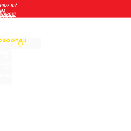
PRZEJDŹ
Udostępnij
0
Skomentuj
NA
WPROST
STRONĘ
GŁÓWNĄ
WIADOMOŚCI
POLITYKA
BIZNES
DOM
ZDROWIE
ROZRYWKA
TYGOD
Zełenski mógłby stracić władzę? Najnowszy sonda
SUBSKRYBUJ
1
ZALOGUJ
Gen. Pawlikowski: Przywiozłem cenną lekcję z Dani
SZUKAJ
MENU
2
Nowy sondaż po wtargnięciu rakiety na Lubelszczy
1