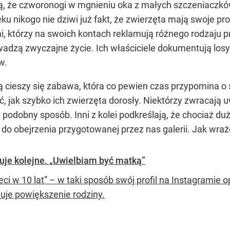
zą, że czworonogi w mgnieniu oka z małych szczeniaczkó
ku nikogo nie dziwi już fakt, że zwierzęta mają swoje p
mi, którzy na swoich kontach reklamują różnego rodzaju 
owadzą zwyczajne życie. Ich właściciele dokumentują los
w.
 cieszy się zabawa, która co pewien czas przypomina o s
ać, jak szybko ich zwierzęta dorosły. Niektórzy zwracaj
podobny sposób. Inni z kolei podkreślają, że chociaż du
do obejrzenia przygotowanej przez nas galerii. Jak wraż
nuje kolejne. „Uwielbiam być matką”
eci w 10 lat” – w taki sposób swój profil na Instagramie 
nuje powiększenie rodziny.