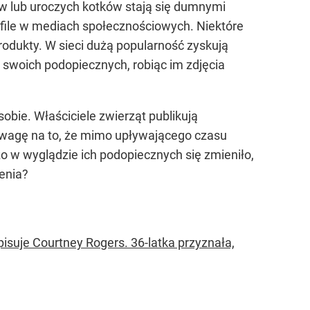
w lub uroczych kotków stają się dumnymi
rofile w mediach społecznościowych. Niektóre
produkty. W sieci dużą popularność zyskują
y swoich podopiecznych, robiąc im zdjęcia
obie. Właściciele zwierząt publikują
ą uwagę na to, że mimo upływającego czasu
żo w wyglądzie ich podopiecznych się zmieniło,
enia?
opisuje Courtney Rogers. 36-latka przyznała,