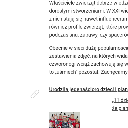
Właściciele zwierząt dobrze wied
dorosłymi stworzeniami. W XXI wie
z nich stają się nawet influencera
również profile zwierząt, które pr
podczas snu, zabawy, czy spaceró
Obecnie w sieci dużą popularnością
zestawienia zdjęć, na których wid
czworonogi wciąż zachowują się w 
to „uśmiech” pozostał. Zachęcamy 
Urodziła jedenaścioro dzieci i pla
„11 dzi
że pla