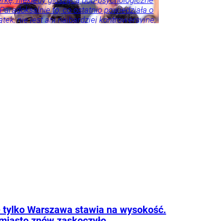
erkę, niekiedy głoszącą pop-psychologiczne
 Paradoksalnie to, co ostatnio powiedziała o
tek, nie jest ani najbardziej kontrowersyjne,
roźniejsze. Problem w tym, że wszyscy
 że tego nie widzą.
 tylko Warszawa stawia na wysokość.
miasto znów zaskoczyło