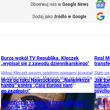
Obserwuj nas
w
Google News
Dodaj jako
źródło w Google
Burza wokół TV Republika. Kłeczek
Real M
”
„wypisał się z zawodu dziennikarskiego”
transf
Miłosz Kłeczek swoimi ostatnimi popisami ściągnął
Stało si
na siebie sporo krytyki. Mocnych słów nie szczędzą
czasu. Y
Wrze po roku Nawrockiego. „Największa
Jak Ewa
mu nawet dawno współpracownicy z TVP.
Wybrzeża
hańba” kontra „Cała Europa nam
influe
Madryt.
go zazdrości”
psycho
Kraj
Polityka
Transfe
Po pierwszym roku prezydentury nic nie wskazuje
W ostatn
nożna
Sp
Gigantyczna kraksa na trasie Tour de
na to, żeby Karol Nawrocki wyciszył spory między
cenionej
Pologne! Są poszkodowani