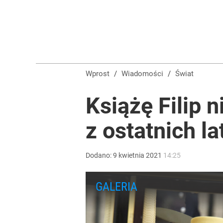
Nawrocki ma szansę na drugą kadencję? Tak ocenil
10
Farmacja: wzrost pod presją. co czeka branżę do 
Wprost
/
Wiadomości
/
Świat
dodaj
Książę Filip 
z ostatnich la
Wrze po roku Nawrockiego. „Największa hańba” ko
15
Dodano:
9
kwietnia
2021
14:25