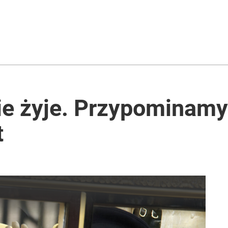
i go Polacy. Sondaż dla „Wprost”
2030 roku?
nie żyje. Przypominamy
t
ntra „Cała Europa nam go zazdrości”