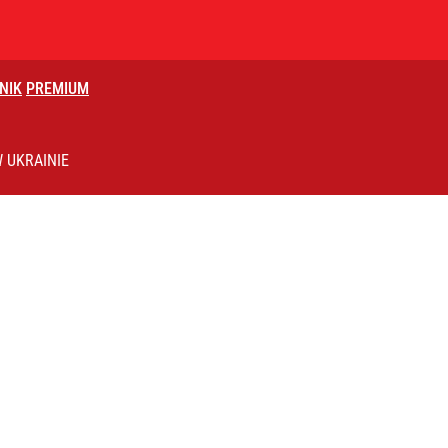
NIK
PREMIUM
 zawodu dziennikarskiego”
 UKRAINIE
lnej kolekcji kapsułowej
łowa o Nawrockim. „Nie działa na moją korzyść”