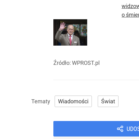
widzow
o śmier
Źródło:
WPROST.pl
Wiadomości
Świat
UDO