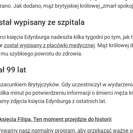
kazano. Jak dodano, mąż brytyjskiej królowej „zmarł spo
stał wypisany ze szpitala
i księcia Edynburga nadeszła kilka tygodni po tym, jak t
że
został wypisany z placówki medycznej
. Mąż królowej 
y mu szybkiego powrotu do zdrowia.
ał 99 lat
 szacunkiem Brytyjczyków. Gdy uczestniczył w wydarzeni
ka minut po potwierdzeniu informacji o śmierci męża kró
 zdjęcia księcia Edynburga z ostatnich lat.
sięcia Filipa. Ten moment przejdzie do historii
rywamy nasz normalny program, aby przekazać ważne ogł