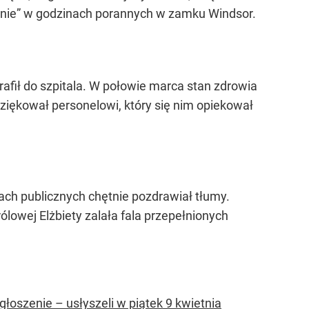
kojnie” w godzinach porannych w zamku Windsor.
rafił do szpitala. W połowie marca stan zdrowia
dziękował personelowi, który się nim opiekował
ach publicznych chętnie pozdrawiał tłumy.
lowej Elżbiety zalała fala przepełnionych
oszenie – usłyszeli w piątek 9 kwietnia