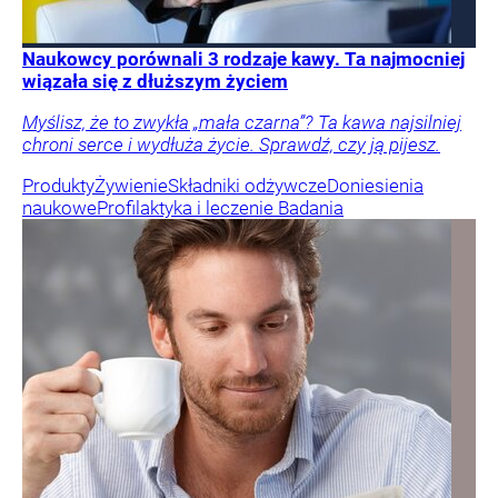
Naukowcy porównali 3 rodzaje kawy. Ta najmocniej
wiązała się z dłuższym życiem
Myślisz, że to zwykła „mała czarna”? Ta kawa najsilniej
chroni serce i wydłuża życie. Sprawdź, czy ją pijesz.
Produkty
Żywienie
Składniki odżywcze
Doniesienia
naukowe
Profilaktyka i leczenie
Badania