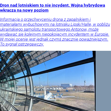
Dron nad lotniskiem to nie incydent. Wojna hybrydowa
wkracza na nowy poziom
Informacja o przechwyceniu drona z zapalnikiem i
materiałami wybuchowymi na lotnisku Lipsk/Halle, w pobliżu
ukraińskiego samolotu transportowego Antonow, może
wydawać się kolejnym niepokojącym incydentem w Europie.
W mojej ocenie jest jednak czymś znacznie poważniejszym.
To sygnał ostrzegawczy.