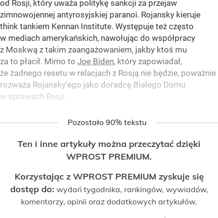
od Rosji, który uważa politykę sankcji za przejaw
zimnowojennej antyrosyjskiej paranoi. Rojansky kieruje
think tankiem Kennan Institute. Występuje też często
w mediach amerykańskich, nawołując do współpracy
z Moskwą z takim zaangażowaniem, jakby ktoś mu
za to płacił. Mimo to
Joe Biden
, który zapowiadał,
że żadnego resetu w relacjach z Rosją nie będzie, poważnie
rozważa Rojansky’ego jako doradcę Białego Domu
w sprawach Rosji.
Pozostało 90% tekstu
Ten i inne artykuły można przeczytać dzięki
WPROST PREMIUM.
Korzystając z WPROST PREMIUM zyskuje się
dostęp do:
wydań tygodnika, rankingów, wywiadów,
komentarzy, opinii oraz dodatkowych artykułów.