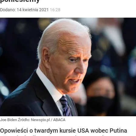
Dodano:
14
kwietnia
2021
16:28
Joe Biden
Źródło:
Newspix.pl
/
ABACA
Opowieści o twardym kursie USA wobec Putina