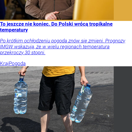
To jeszcze nie koniec. Do Polski wrócą tropikalne
temperatury
Po krótkim ochłodzeniu pogoda znów się zmieni. Prognozy
IMGW wskazują, że w wielu regionach temperatura
przekroczy 30 stopni.
Kraj
Pogoda