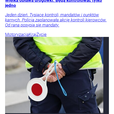
Wielka obława drogówki. Będą kontrolować tylko
jedno
Jeden dzień. Tysiące kontroli, mandatów i punktów
karnych. Policja zaplanowała akcję kontroli kierowców.
Od rana posypią się mandaty.
Motoryzacja
Kraj
Życie