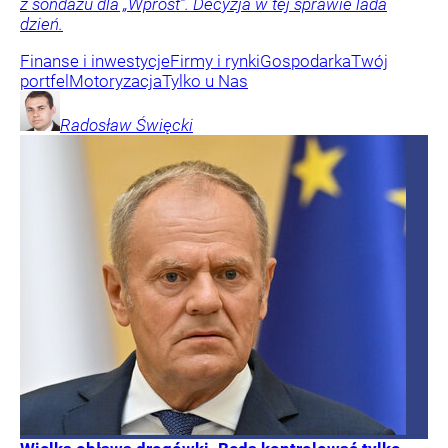
z sondażu dla „Wprost”. Decyzja w tej sprawie lada
dzień.
Finanse i inwestycje
Firmy i rynki
Gospodarka
Twój
portfel
Motoryzacja
Tylko u Nas
Radosław
Święcki