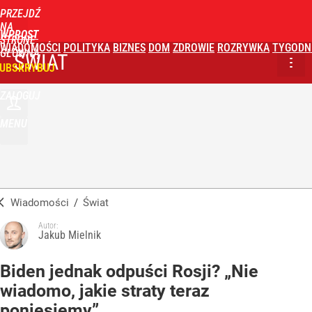
PRZEJDŹ
NA
WPROST
STRONĘ
WIADOMOŚCI
POLITYKA
BIZNES
DOM
ZDROWIE
ROZRYWKA
TYGODN
GŁÓWNĄ
ŚWIAT
UBSKRYBUJ
ZALOGUJ
MENU
Wiadomości
/
Świat
Autor:
Jakub Mielnik
Biden jednak odpuści Rosji? „Nie
wiadomo, jakie straty teraz
poniesiemy”