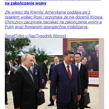
na zakończenie wojny
Złe wieści dla Kremla: Amerykanie poddają się z
resetem wobec Rosji i przyznają, że nie docenili Kijowa.
Chińczycy zaczynają naciskać na zakończenie wojny a
Putin grozi Rosjanom powszechną mobilizacją.
Świat
Tylko u Nas
Tygodnik Wprost