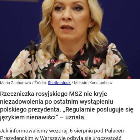
Maria Zacharowa
/ Źródło:
Shutterstock
/
Maksim Konstantinov
Rzeczniczka rosyjskiego MSZ nie kryje
niezadowolenia po ostatnim wystąpieniu
polskiego prezydenta. „Regularnie posługuje się
językiem nienawiści” – uznała.
Jak informowaliśmy wczoraj, 6 sierpnia pod Pałacem
Prezydenckim w Warszawie odbyła się uroczystość