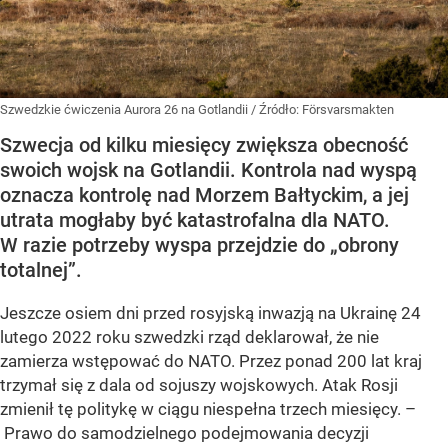
Szwedzkie ćwiczenia Aurora 26 na Gotlandii
/ Źródło:
Försvarsmakten
Szwecja od kilku miesięcy zwiększa obecność
swoich wojsk na Gotlandii. Kontrola nad wyspą
oznacza kontrolę nad Morzem Bałtyckim, a jej
utrata mogłaby być katastrofalna dla NATO.
W razie potrzeby wyspa przejdzie do „obrony
totalnej”.
Jeszcze osiem dni przed rosyjską inwazją na Ukrainę 24
lutego 2022 roku szwedzki rząd deklarował, że nie
zamierza wstępować do NATO. Przez ponad 200 lat kraj
trzymał się z dala od sojuszy wojskowych. Atak Rosji
zmienił tę politykę w ciągu niespełna trzech miesięcy. –
Prawo do samodzielnego podejmowania decyzji