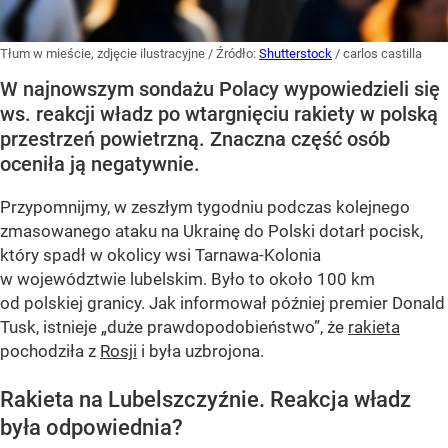
Tłum w mieście, zdjęcie ilustracyjne
/ Źródło:
Shutterstock
/
carlos castilla
W najnowszym sondażu Polacy wypowiedzieli się
ws. reakcji władz po wtargnięciu rakiety w polską
przestrzeń powietrzną. Znaczna część osób
oceniła ją negatywnie.
Przypomnijmy, w zeszłym tygodniu podczas kolejnego
zmasowanego ataku na Ukrainę do Polski dotarł pocisk,
który spadł w okolicy wsi Tarnawa-Kolonia
w województwie lubelskim. Było to około 100 km
od polskiej granicy. Jak informował później premier Donald
Tusk, istnieje
„duże prawdopodobieństwo”
, że
rakieta
pochodziła z
Rosji
i była uzbrojona.
Rakieta na Lubelszczyźnie. Reakcja władz
była odpowiednia?