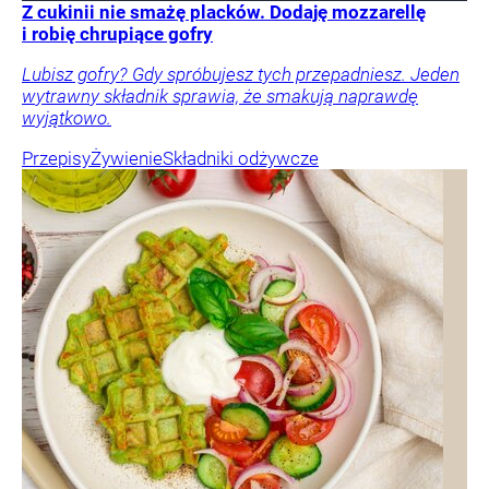
Z cukinii nie smażę placków. Dodaję mozzarellę
i robię chrupiące gofry
Lubisz gofry? Gdy spróbujesz tych przepadniesz. Jeden
wytrawny składnik sprawia, że smakują naprawdę
wyjątkowo.
Przepisy
Żywienie
Składniki odżywcze