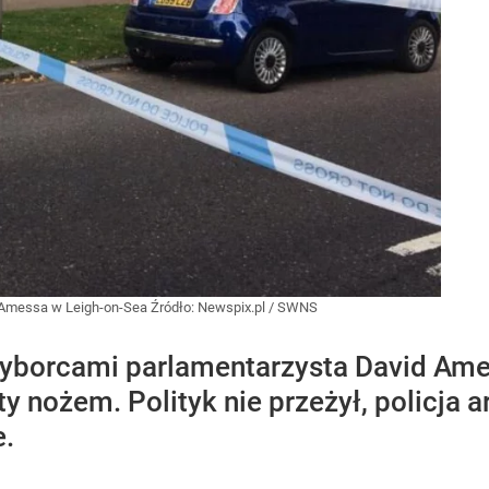
 Amessa w Leigh-on-Sea
Źródło:
Newspix.pl
/
SWNS
wyborcami parlamentarzysta David Ame
ty nożem. Polityk nie przeżył, policja 
e.