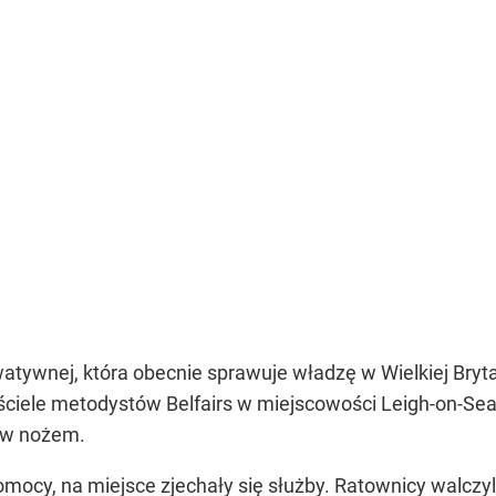
watywnej, która obecnie sprawuje władzę w Wielkiej Bryta
ościele metodystów Belfairs w miejscowości Leigh-on-Se
sów nożem.
mocy, na miejsce zjechały się służby. Ratownicy walczyl