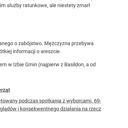
 nim służby ratunkowe, ale niestety zmarł
rzanego o zabójstwo. Mężczyzna przebywa
tkiej informacji o areszcie.
em w Izbie Gmin (najpierw z Basildon, a od
erząt
letowany podczas spotkania z wyborcami. 69-
glądów i konsekwentnego działania na rzecz