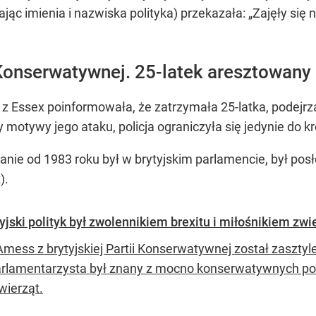
ając imienia i nazwiska polityka) przekazała: „Zajęły się
 Konserwatywnej. 25-latek aresztowany
z Essex poinformowała, że zatrzymała 25-latka, podej
 motywy jego ataku, policja ograniczyła się jedynie do kró
anie od 1983 roku był w brytyjskim parlamencie, był posł
).
jski polityk był zwolennikiem brexitu i miłośnikiem zwi
Amess z brytyjskiej Partii Konserwatywnej został zaszty
parlamentarzysta był znany z mocno konserwatywnych po
wierząt.