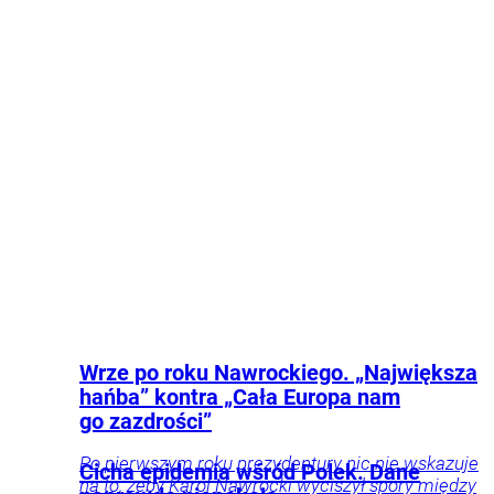
wykluczono, że agresorów mogło być więcej.
Kraj
Życie
Wrze po roku Nawrockiego. „Największa
hańba” kontra „Cała Europa nam
go zazdrości”
Po pierwszym roku prezydentury nic nie wskazuje
Cicha epidemia wśród Polek. Dane
na to, żeby Karol Nawrocki wyciszył spory między