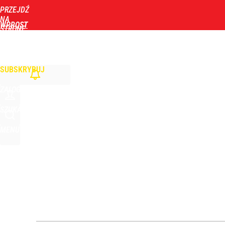
PRZEJDŹ
Udostępnij
1
Skomentuj
NA
WPROST
STRONĘ
GŁÓWNĄ
WIADOMOŚCI
POLITYKA
BIZNES
DOM
ZDROWIE
ROZRYWKA
TYGOD
Orlen stracił przez nich 1,5 mld zł? Menedżerom z 
SUBSKRYBUJ
4
ZALOGUJ
Atak na 15-latka Kamiennej Górze. Trwa obława z
SZUKAJ
MENU
dodaj
„Nie chodzi o zemstę”. Mocny apel w sprawie ofiar 
dodaj