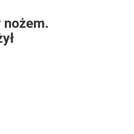
y nożem.
żył