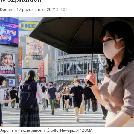
Dodano:
17
października
2021
22:05
Japonia w trakcie pandemii
Źródło:
Newspix.pl
/
ZUMA