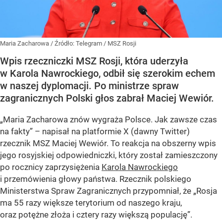
Maria Zacharowa
/ Źródło:
Telegram
/
MSZ Rosji
Wpis rzeczniczki MSZ Rosji, która uderzyła
w Karola Nawrockiego, odbił się szerokim echem
w naszej dyplomacji. Po ministrze spraw
zagranicznych Polski głos zabrał Maciej Wewiór.
„Maria Zacharowa znów wygraża Polsce. Jak zawsze czas
na fakty” – napisał na platformie X (dawny Twitter)
rzecznik MSZ Maciej Wewiór. To reakcja na obszerny wpis
jego rosyjskiej odpowiedniczki, który został zamieszczony
po rocznicy zaprzysiężenia
Karola Nawrockiego
i przemówienia głowy państwa. Rzecznik polskiego
Ministerstwa Spraw Zagranicznych przypomniał, że „Rosja
ma 55 razy większe terytorium od naszego kraju,
oraz potężne złoża i cztery razy większą populację”.