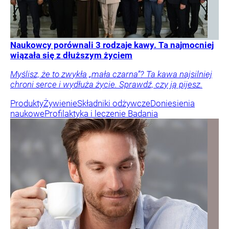
Naukowcy porównali 3 rodzaje kawy. Ta najmocniej
wiązała się z dłuższym życiem
Myślisz, że to zwykła „mała czarna”? Ta kawa najsilniej
chroni serce i wydłuża życie. Sprawdź, czy ją pijesz.
Produkty
Żywienie
Składniki odżywcze
Doniesienia
naukowe
Profilaktyka i leczenie
Badania