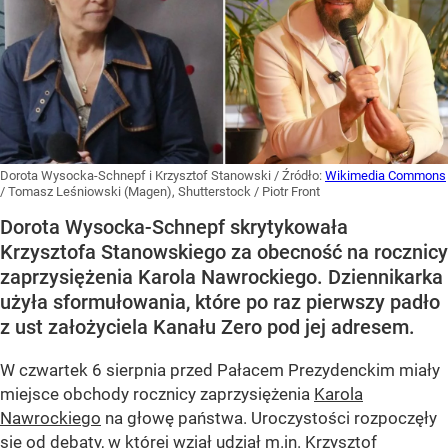
Dorota Wysocka-Schnepf i Krzysztof Stanowski
/ Źródło:
Wikimedia Commons
/
Tomasz Leśniowski (Magen), Shutterstock / Piotr Front
Dorota Wysocka-Schnepf skrytykowała
Krzysztofa Stanowskiego za obecność na rocznicy
zaprzysiężenia Karola Nawrockiego. Dziennikarka
użyła sformułowania, które po raz pierwszy padło
z ust założyciela Kanału Zero pod jej adresem.
W czwartek 6 sierpnia przed Pałacem Prezydenckim miały
miejsce obchody rocznicy zaprzysiężenia
Karola
Nawrockiego
na głowę państwa. Uroczystości rozpoczęły
się od debaty, w której wziął udział m.in. Krzysztof