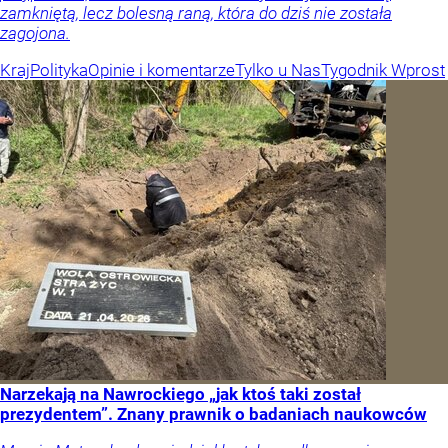
zamkniętą, lecz bolesną raną, która do dziś nie została
zagojona.
Kraj
Polityka
Opinie i komentarze
Tylko u Nas
Tygodnik Wprost
Narzekają na Nawrockiego „jak ktoś taki został
prezydentem”. Znany prawnik o badaniach naukowców