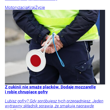
Motoryzacja
Kraj
Życie
Z cukinii nie smażę placków. Dodaję mozzarellę
i robię chrupiące gofry
Lubisz gofry? Gdy spróbujesz tych przepadniesz. Jeden
wytrawny składnik sprawia, że smakują naprawdę