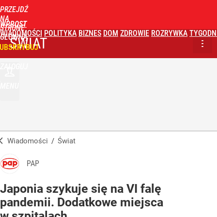
PRZEJDŹ
NA
WPROST
STRONĘ
WIADOMOŚCI
POLITYKA
BIZNES
DOM
ZDROWIE
ROZRYWKA
TYGODN
GŁÓWNĄ
ŚWIAT
UBSKRYBUJ
ZALOGUJ
MENU
Wiadomości
/
Świat
PAP
Japonia szykuje się na VI falę
pandemii. Dodatkowe miejsca
w szpitalach