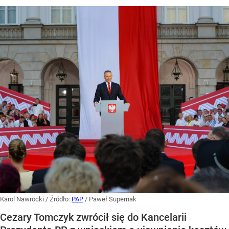
Karol Nawrocki
/ Źródło:
PAP
/
Paweł Supernak
Cezary Tomczyk zwrócił się do Kancelarii