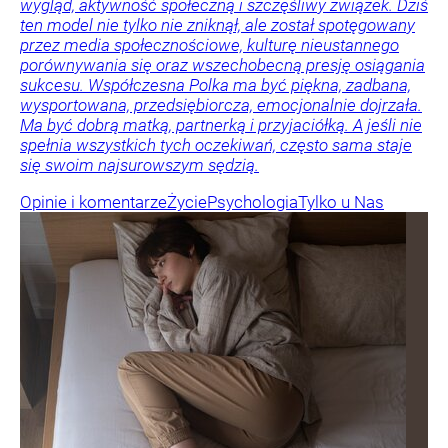
wygląd, aktywność społeczną i szczęśliwy związek. Dziś
ten model nie tylko nie zniknął, ale został spotęgowany
przez media społecznościowe, kulturę nieustannego
porównywania się oraz wszechobecną presję osiągania
sukcesu. Współczesna Polka ma być piękna, zadbana,
wysportowana, przedsiębiorcza, emocjonalnie dojrzała.
Ma być dobrą matką, partnerką i przyjaciółką. A jeśli nie
spełnia wszystkich tych oczekiwań, często sama staje
się swoim najsurowszym sędzią.
Opinie i komentarze
Życie
Psychologia
Tylko u Nas