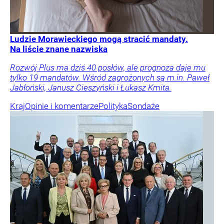
Ludzie Morawieckiego mogą stracić mandaty.
Na liście znane nazwiska
Rozwój Plus ma dziś 40 posłów, ale prognoza daje mu
tylko 19 mandatów. Wśród zagrożonych są m.in. Paweł
Jabłoński, Janusz Cieszyński i Łukasz Kmita.
Kraj
Opinie i komentarze
Polityka
Sondaże