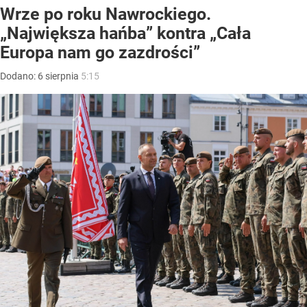
Wrze po roku Nawrockiego.
„Największa hańba” kontra „Cała
Europa nam go zazdrości”
Dodano:
6
sierpnia
5:15