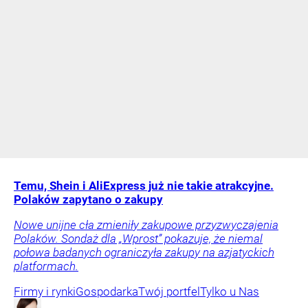
Temu, Shein i AliExpress już nie takie atrakcyjne.
Polaków zapytano o zakupy
Nowe unijne cła zmieniły zakupowe przyzwyczajenia
Polaków. Sondaż dla „Wprost” pokazuje, że niemal
połowa badanych ograniczyła zakupy na azjatyckich
platformach.
Firmy i rynki
Gospodarka
Twój portfel
Tylko u Nas