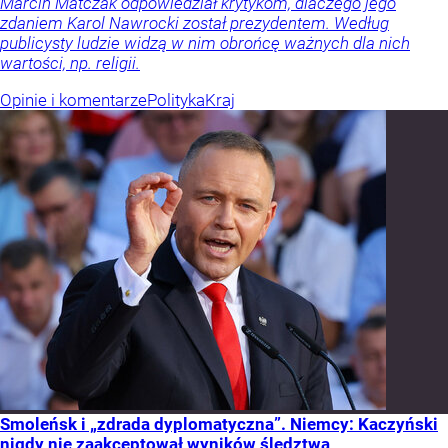
Marcin Matczak odpowiedział krytykom, dlaczego jego
zdaniem Karol Nawrocki został prezydentem. Według
publicysty ludzie widzą w nim obrońcę ważnych dla nich
wartości, np. religii.
Opinie i komentarze
Polityka
Kraj
Smoleńsk i „zdrada dyplomatyczna”. Niemcy: Kaczyński
nigdy nie zaakceptował wyników śledztwa