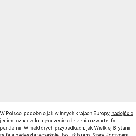
W Polsce, podobnie jak w innych krajach Europy,
nadejście
jesieni oznaczało ogłoszenie uderzenia czwartej fali
pandemii
. W niektórych przypadkach, jak Wielkiej Brytanii,
ta fala nadeszła wcześniej, bo już latem. Stary Kontynent