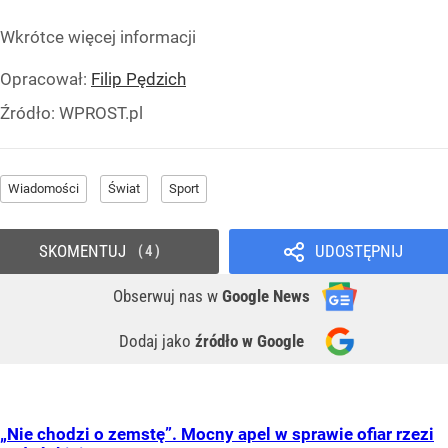
Wkrótce więcej informacji
Opracował:
Filip Pędzich
Źródło:
WPROST.pl
Wiadomości
Świat
Sport
SKOMENTUJ
UDOSTĘPNIJ
4
Obserwuj nas
w
Google News
Dodaj jako
źródło w Google
„Nie chodzi o zemstę”. Mocny apel w sprawie ofiar rzezi