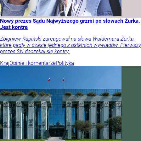
Nowy prezes Sądu Najwyższego grzmi po słowach Żurka.
Jest kontra
Zbigniew Kapiński zareagował na słowa Waldemara Żurka,
które padły w czasie jednego z ostatnich wywiadów. Pierwszy
prezes SN doczekał się kontry.
Kraj
Opinie i komentarze
Polityka