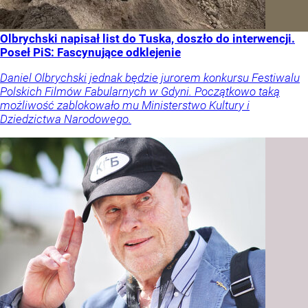
Olbrychski napisał list do Tuska, doszło do interwencji.
Poseł PiS: Fascynujące odklejenie
Daniel Olbrychski jednak będzie jurorem konkursu Festiwalu
Polskich Filmów Fabularnych w Gdyni. Początkowo taką
możliwość zablokowało mu Ministerstwo Kultury i
Dziedzictwa Narodowego.