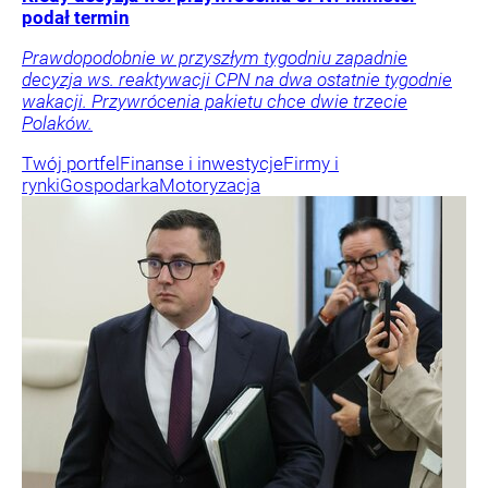
podał termin
Prawdopodobnie w przyszłym tygodniu zapadnie
decyzja ws. reaktywacji CPN na dwa ostatnie tygodnie
wakacji. Przywrócenia pakietu chce dwie trzecie
Polaków.
Twój portfel
Finanse i inwestycje
Firmy i
rynki
Gospodarka
Motoryzacja