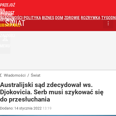
PRZEJDŹ
NA
WPROST
STRONĘ
WIADOMOŚCI
POLITYKA
BIZNES
DOM
ZDROWIE
ROZRYWKA
TYGODN
GŁÓWNĄ
ŚWIAT
UBSKRYBUJ
ZALOGUJ
MENU
Wiadomości
/
Świat
Australijski sąd zdecydował ws.
Djokovicia. Serb musi szykować się
do przesłuchania
Dodano:
14
stycznia
2022
13:19