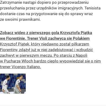
Zatrzymanie nastąpi dopiero po przeprowadzeniu
przesłuchania przez urzędników imigracyjnych. Tenisista
dostanie czas na przygotowanie się do sprawy wraz
ze swoimi prawnikami.
Zobacz wideo z pierwszego gola Krzysztofa Piątka
we Fiorentinie. Trener Violi zachwyca się Polakiem
Krzysztof Piątek, który niedawno został piłkarzem
Fiorentiny, zdążył już w niej zadebiutować i wzbudzić
zachwyt w pierwszym meczu. Po starciu z Napoli
w Pucharze Włoch bardzo ciepło wypowiedział się o nim
trener Vicenzo Italiano.