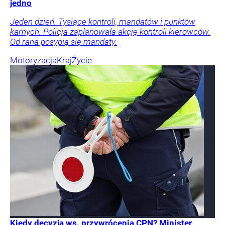
jedno
Jeden dzień. Tysiące kontroli, mandatów i punktów
karnych. Policja zaplanowała akcję kontroli kierowców.
Od rana posypią się mandaty.
Motoryzacja
Kraj
Życie
Kiedy decyzja ws. przywrócenia CPN? Minister