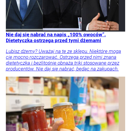
Nie daj się nabrać na napis „100% owoców”.
Dietetyczka ostrzega przed tymi dżemami
Lubisz dżemy? Uważaj na te ze sklepu. Niektóre mogą
cię mocno rozczarować. Ostrzega przed nimi znana
dietetyczka i bezlitośnie obnaża triki stosowane przez
producentów. Nie daj się nabrać, będąc na zakupach.