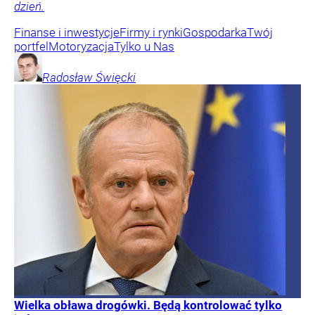
dzień.
Finanse i inwestycje
Firmy i rynki
Gospodarka
Twój
portfel
Motoryzacja
Tylko u Nas
Radosław
Święcki
Wielka obława drogówki. Będą kontrolować tylko