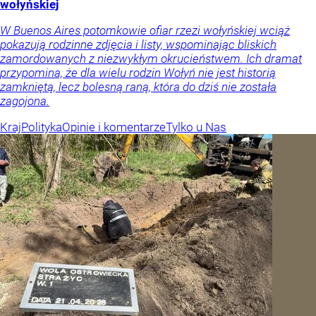
wołyńskiej
W Buenos Aires potomkowie ofiar rzezi wołyńskiej wciąż
pokazują rodzinne zdjęcia i listy, wspominając bliskich
zamordowanych z niezwykłym okrucieństwem. Ich dramat
przypomina, że dla wielu rodzin Wołyń nie jest historią
zamkniętą, lecz bolesną raną, która do dziś nie została
zagojona.
Kraj
Polityka
Opinie i komentarze
Tylko u Nas