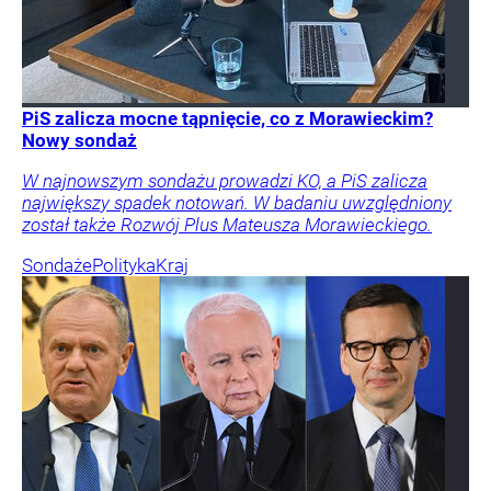
PiS zalicza mocne tąpnięcie, co z Morawieckim?
Nowy sondaż
W najnowszym sondażu prowadzi KO, a PiS zalicza
największy spadek notowań. W badaniu uwzględniony
został także Rozwój Plus Mateusza Morawieckiego.
Sondaże
Polityka
Kraj