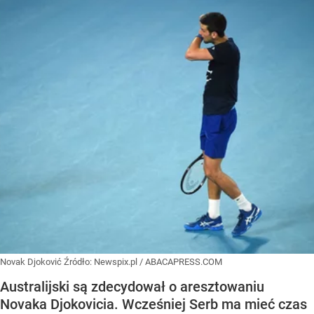
Novak Djoković
Źródło:
Newspix.pl
/
ABACAPRESS.COM
Australijski są zdecydował o aresztowaniu
Novaka Djokovicia. Wcześniej Serb ma mieć czas