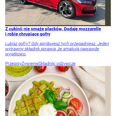
Z cukinii nie smażę placków. Dodaję mozzarellę
i robię chrupiące gofry
Lubisz gofry? Gdy spróbujesz tych przepadniesz. Jeden
wytrawny składnik sprawia, że smakują naprawdę
wyjątkowo.
Przepisy
Żywienie
Składniki odżywcze