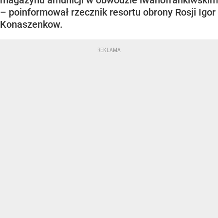
magazynu amunicji w obwodzie iwanofrankiwskim
– poinformował rzecznik resortu obrony Rosji Igor
Konaszenkow.