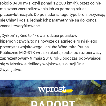
(około 3400 m/s, czyli ponad 12 200 km/h), przez co nie
ma szans zneutralizowania ich za pomocą rakiet
przeciwlotniczych. Do posiadania tego typu broni przyznają
się Chiny i Rosja, jednak ich parametry nie są do końca
znane i zweryfikowane.
„Cyrkon”
i
„Kindżał”
- dwa rodzaje pocisków
hipersonicznych, to najnowsze osiągnięcie rosyjskiego
przemysłu wojskowego i chluba Władimira Putina.
Publicznie MiG-31K wraz z rakietą został po raz pierwszy
zaprezentowany 9 maja 2018 roku podczas odbywającej
się w Moskwie defilady wojskowej z okazji Dnia
Zwycięstwa.
RAPORT