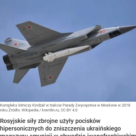
Kompleks lotniczy Kindżał w trakcie Parady Zwycięstwa w Moskwie w 2018
roku
Źródło:
Wikipedia
/
kremlin.ru, CC BY 4.0
Rosyjskie siły zbrojne użyły pocisków
hipersonicznych do zniszczenia ukraińskiego