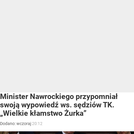
Minister Nawrockiego przypomniał
swoją wypowiedź ws. sędziów TK.
„Wielkie kłamstwo Żurka”
Dodano:
wczoraj
20:12