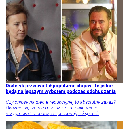
Dietetyk prześwietlił popularne chipsy. Te jedne
będą najlepszym wyborem podczas odchudzania
Czy chipsy na diecie redukcyjnej to absolutny zakaz?
Okazuje się, że nie musisz z nich całkowicie
rezygnować. Zobacz, co proponują eksperci.