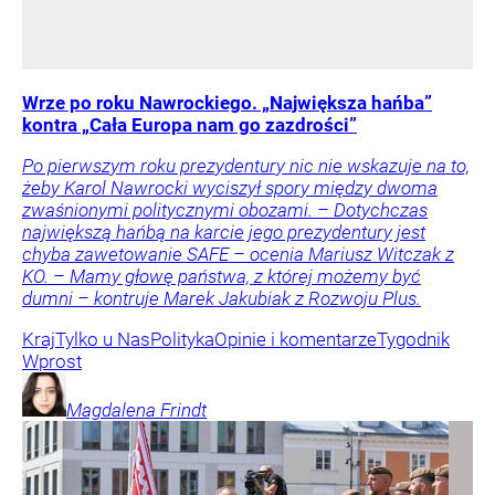
Wrze po roku Nawrockiego. „Największa hańba”
kontra „Cała Europa nam go zazdrości”
Po pierwszym roku prezydentury nic nie wskazuje na to,
żeby Karol Nawrocki wyciszył spory między dwoma
zwaśnionymi politycznymi obozami. – Dotychczas
największą hańbą na karcie jego prezydentury jest
chyba zawetowanie SAFE – ocenia Mariusz Witczak z
KO. – Mamy głowę państwa, z której możemy być
dumni – kontruje Marek Jakubiak z Rozwoju Plus.
Kraj
Tylko u Nas
Polityka
Opinie i komentarze
Tygodnik
Wprost
Magdalena
Frindt