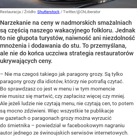
Restauracja
/ Źródło:
Shutterstock
/
Twitter/@ChLiberator
Narzekanie na ceny w nadmorskich smażalniach
są częścią naszego wakacyjnego folkloru. Jednak
to nie głupota turystów, naiwność ani niezdolność
mnożenia i dodawania do stu. To przemyślana,
ale nie do końca uczciwa strategia restauratorów
ukrywających ceny.
– Nie ma czegoś takiego jak paragony grozy. Są tylko
paragony grozy dla idiotów, którzy nie potrafią czytać.
Bo sprawdzasz co jest w menu i w tym momencie
nie musisz się martwić, czy zapłacisz więcej czy mniej.
Ale jeżeli ludzie nie czytają menu, nie czytają cen, to potem
są mocno zdziwieni. Więc wszystkie te publikacje
w gazetach o paragonach grozy można wyrzucić
do śmietnika – powiedział w facebookowym nagraniu
autor jednego ze świnoujskich serwisów internetowych.