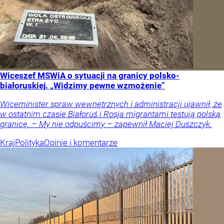
Wiceszef MSWiA o sytuacji na granicy polsko-
białoruskiej. „Widzimy pewne wzmożenie”
Wiceminister spraw wewnętrznych i administracji ujawnił, że
w ostatnim czasie Białoruś i Rosja migrantami testują polską
granicę. – My nie odpuścimy – zapewnił Maciej Duszczyk.
Kraj
Polityka
Opinie i komentarze