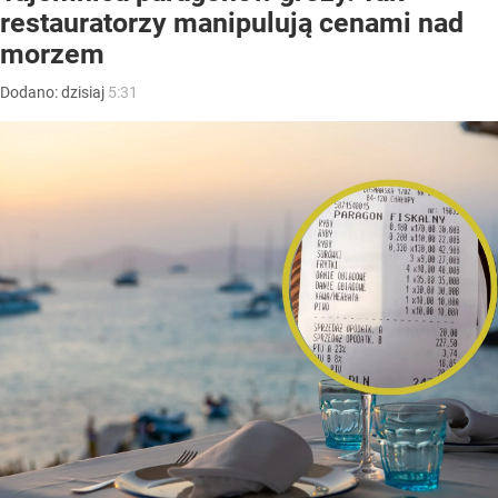
restauratorzy manipulują cenami nad
morzem
Dodano:
dzisiaj
5:31