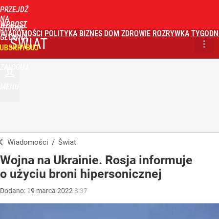
PRZEJDŹ
NA
WPROST
STRONĘ
WIADOMOŚCI
POLITYKA
BIZNES
DOM
ZDROWIE
ROZRYWKA
TYGODN
GŁÓWNĄ
ŚWIAT
UBSKRYBUJ
ZALOGUJ
MENU
Wiadomości
/
Świat
Wojna na Ukrainie. Rosja informuje
o użyciu broni hipersonicznej
Dodano:
19
marca
2022
8:37