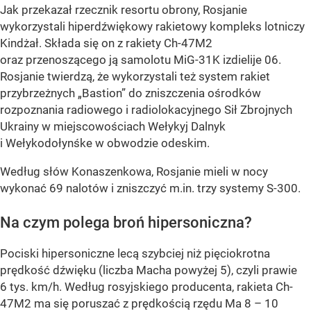
Jak przekazał rzecznik resortu obrony, Rosjanie
wykorzystali hiperdźwiękowy rakietowy kompleks lotniczy
Kindżał. Składa się on z rakiety Ch-47M2
oraz przenoszącego ją samolotu MiG-31K izdielije 06.
Rosjanie twierdzą, że wykorzystali też system rakiet
przybrzeżnych „Bastion” do zniszczenia ośrodków
rozpoznania radiowego i radiolokacyjnego Sił Zbrojnych
Ukrainy w miejscowościach Wełykyj Dalnyk
i Wełykodołynśke w obwodzie odeskim.
Według słów Konaszenkowa, Rosjanie mieli w nocy
wykonać 69 nalotów i zniszczyć m.in. trzy systemy S-300.
Na czym polega broń hipersoniczna?
Pociski hipersoniczne lecą szybciej niż pięciokrotna
prędkość dźwięku (liczba Macha powyżej 5), czyli prawie
6 tys. km/h. Według rosyjskiego producenta, rakieta Ch-
47M2 ma się poruszać z prędkością rzędu Ma 8 – 10