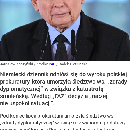
Jarosław Kaczyński
/ Źródło:
PAP
/
Radek Pietruszka
Niemiecki dziennik odniósł się do wyroku polskiej
prokuratury, która umorzyła śledztwo ws. „zdrady
dyplomatycznej” w związku z katastrofą
smoleńską. Według „FAZ” decyzja „raczej
nie uspokoi sytuacji”.
Pod koniec lipca prokuratura umorzyła śledztwo ws.
„zdrady dyplomatycznej” w związku z wyborem podstawy
prawnej współpracy z Rosją przy badaniu
katastrofy