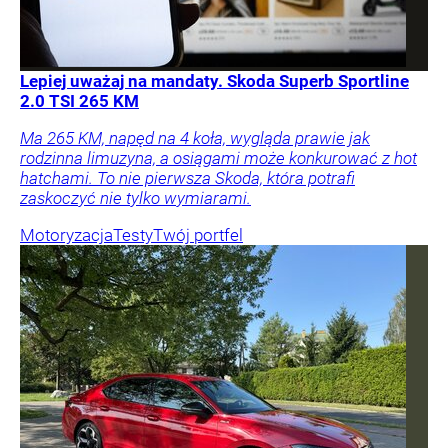
Lepiej uważaj na mandaty. Skoda Superb Sportline
2.0 TSI 265 KM
Ma 265 KM, napęd na 4 koła, wygląda prawie jak
rodzinna limuzyna, a osiągami może konkurować z hot
hatchami. To nie pierwsza Skoda, która potrafi
zaskoczyć nie tylko wymiarami.
Motoryzacja
Testy
Twój portfel