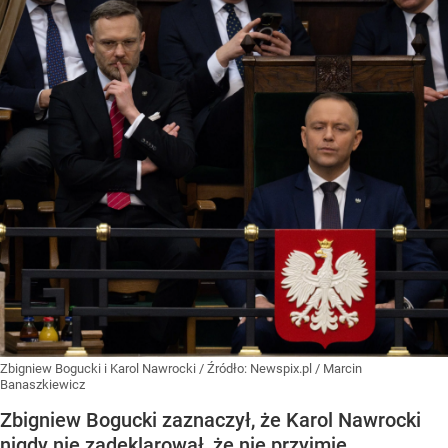
Zbigniew Bogucki i Karol Nawrocki
/ Źródło:
Newspix.pl
/
Marcin
Banaszkiewicz
Zbigniew Bogucki zaznaczył, że Karol Nawrocki
nigdy nie zadeklarował, że nie przyjmie