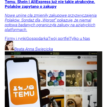
Temu, Shein i AliExpress już nie takie atrakcyjne.
Polaków zapytano o zakupy
Nowe unijne cła zmieniły zakupowe przyzwyczajenia
Polaków. Sondaż dla „Wprost” pokazuje, że niemal
połowa badanych ograniczyła zakupy na azjatyckich
platformach.
Firmy i rynki
Gospodarka
Twój portfel
Tylko u Nas
Beata Anna
Święcicka