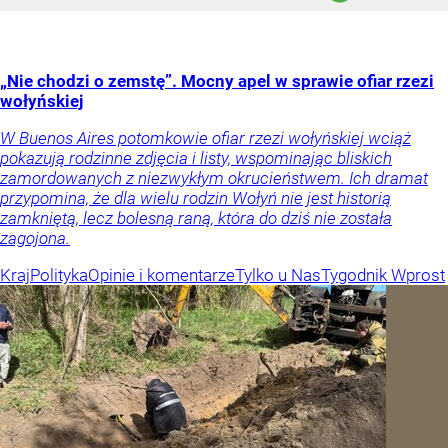
„Nie chodzi o zemstę”. Mocny apel w sprawie ofiar rzezi
wołyńskiej
W Buenos Aires potomkowie ofiar rzezi wołyńskiej wciąż
pokazują rodzinne zdjęcia i listy, wspominając bliskich
zamordowanych z niezwykłym okrucieństwem. Ich dramat
przypomina, że dla wielu rodzin Wołyń nie jest historią
zamkniętą, lecz bolesną raną, która do dziś nie została
zagojona.
Kraj
Polityka
Opinie i komentarze
Tylko u Nas
Tygodnik Wprost