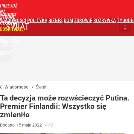
PRZEJDŹ
NA
WPROST
STRONĘ
WIADOMOŚCI
POLITYKA
BIZNES
DOM
ZDROWIE
ROZRYWKA
TYGODN
GŁÓWNĄ
ŚWIAT
UBSKRYBUJ
ZALOGUJ
MENU
Wiadomości
/
Świat
Ta decyzja może rozwścieczyć Putina.
Premier Finlandii: Wszystko się
zmieniło
Dodano:
15
maja
2022
14:42