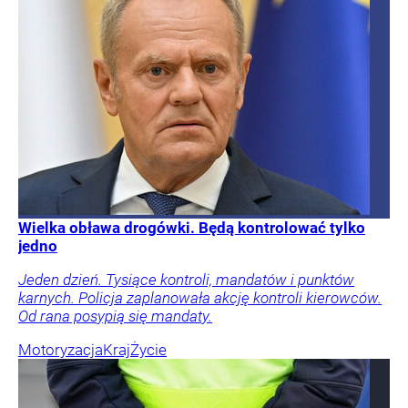
Wielka obława drogówki. Będą kontrolować tylko
jedno
Jeden dzień. Tysiące kontroli, mandatów i punktów
karnych. Policja zaplanowała akcję kontroli kierowców.
Od rana posypią się mandaty.
Motoryzacja
Kraj
Życie