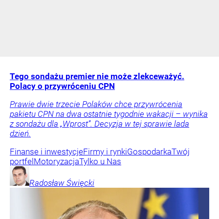
Tego sondażu premier nie może zlekceważyć.
Polacy o przywróceniu CPN
Prawie dwie trzecie Polaków chce przywrócenia
pakietu CPN na dwa ostatnie tygodnie wakacji – wynika
z sondażu dla „Wprost”. Decyzja w tej sprawie lada
dzień.
Finanse i inwestycje
Firmy i rynki
Gospodarka
Twój
portfel
Motoryzacja
Tylko u Nas
Radosław
Święcki