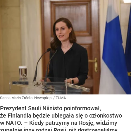
Sanna Marin
Źródło:
Newspix.pl
/
ZUMA
Prezydent Sauli Niinisto poinformował,
że Finlandia będzie ubiegała się o członkostwo
w NATO. – Kiedy patrzymy na Rosję, widzimy
zupełnie inny rodzaj Rosji, niż dostrzegaliśmy