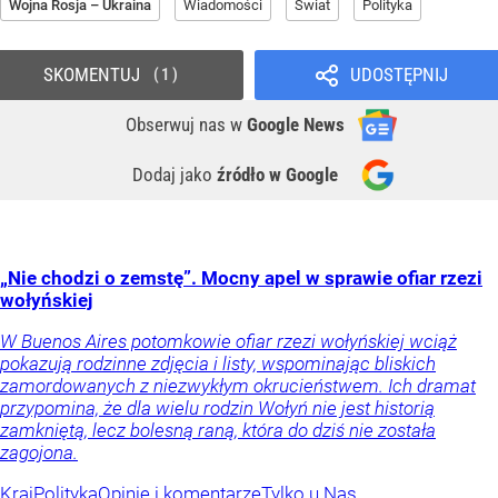
Wojna Rosja – Ukraina
Wiadomości
Świat
Polityka
SKOMENTUJ
UDOSTĘPNIJ
1
Obserwuj nas
w
Google News
Dodaj jako
źródło w Google
„Nie chodzi o zemstę”. Mocny apel w sprawie ofiar rzezi
wołyńskiej
W Buenos Aires potomkowie ofiar rzezi wołyńskiej wciąż
pokazują rodzinne zdjęcia i listy, wspominając bliskich
zamordowanych z niezwykłym okrucieństwem. Ich dramat
przypomina, że dla wielu rodzin Wołyń nie jest historią
zamkniętą, lecz bolesną raną, która do dziś nie została
zagojona.
Kraj
Polityka
Opinie i komentarze
Tylko u Nas