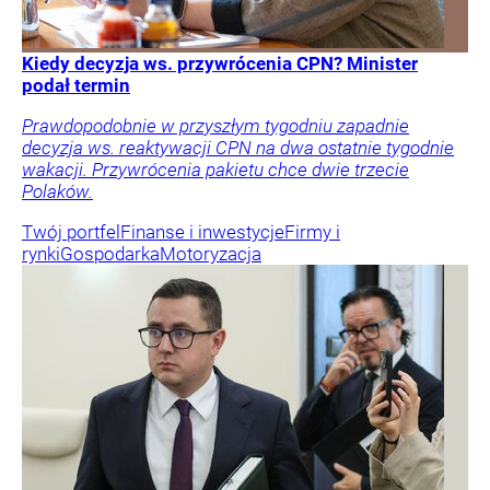
Kiedy decyzja ws. przywrócenia CPN? Minister
podał termin
Prawdopodobnie w przyszłym tygodniu zapadnie
decyzja ws. reaktywacji CPN na dwa ostatnie tygodnie
wakacji. Przywrócenia pakietu chce dwie trzecie
Polaków.
Twój portfel
Finanse i inwestycje
Firmy i
rynki
Gospodarka
Motoryzacja