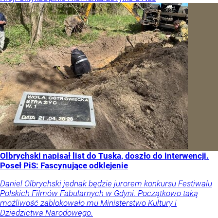
Olbrychski napisał list do Tuska, doszło do interwencji.
Poseł PiS: Fascynujące odklejenie
Daniel Olbrychski jednak będzie jurorem konkursu Festiwalu
Polskich Filmów Fabularnych w Gdyni. Początkowo taką
możliwość zablokowało mu Ministerstwo Kultury i
Dziedzictwa Narodowego.