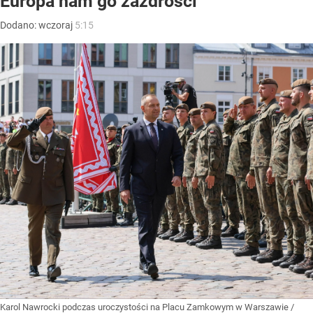
Europa nam go zazdrości”
Dodano:
wczoraj
5:15
Karol Nawrocki podczas uroczystości na Placu Zamkowym w Warszawie
/