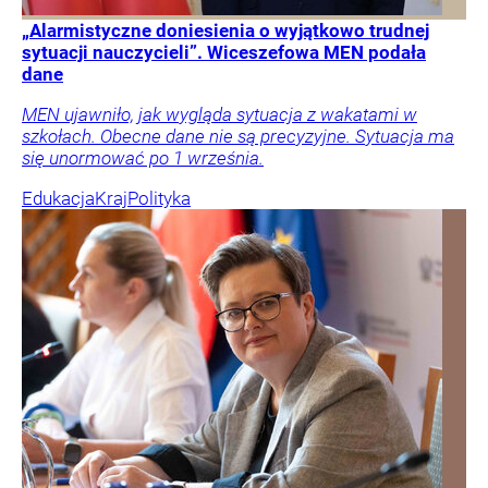
„Alarmistyczne doniesienia o wyjątkowo trudnej
sytuacji nauczycieli”. Wiceszefowa MEN podała
dane
MEN ujawniło, jak wygląda sytuacja z wakatami w
szkołach. Obecne dane nie są precyzyjne. Sytuacja ma
się unormować po 1 września.
Edukacja
Kraj
Polityka