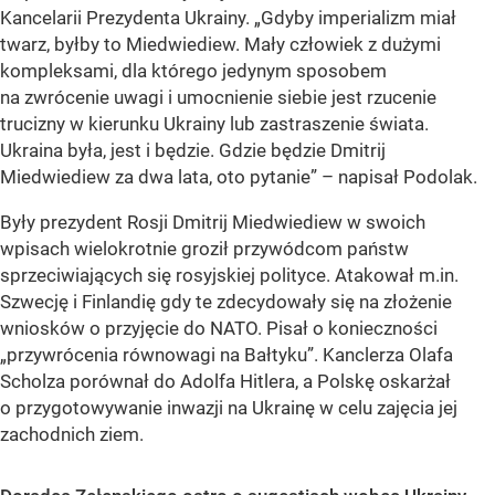
Kancelarii Prezydenta Ukrainy. „Gdyby imperializm miał
twarz, byłby to Miedwiediew. Mały człowiek z dużymi
kompleksami, dla którego jedynym sposobem
na zwrócenie uwagi i umocnienie siebie jest rzucenie
trucizny w kierunku Ukrainy lub zastraszenie świata.
Ukraina była, jest i będzie. Gdzie będzie Dmitrij
Miedwiediew za dwa lata, oto pytanie” – napisał Podolak.
Były prezydent Rosji Dmitrij Miedwiediew w swoich
wpisach wielokrotnie groził przywódcom państw
sprzeciwiających się rosyjskiej polityce. Atakował m.in.
Szwecję i Finlandię gdy te zdecydowały się na złożenie
wniosków o przyjęcie do NATO. Pisał o konieczności
„przywrócenia równowagi na Bałtyku”. Kanclerza Olafa
Scholza porównał do Adolfa Hitlera, a Polskę oskarżał
o przygotowywanie inwazji na Ukrainę w celu zajęcia jej
zachodnich ziem.