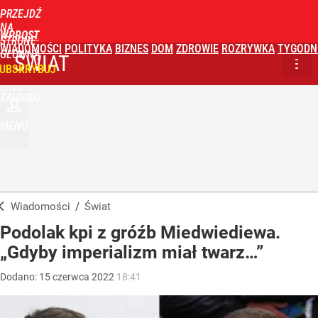
PRZEJDŹ
NA
WPROST
STRONĘ
WIADOMOŚCI
POLITYKA
BIZNES
DOM
ZDROWIE
ROZRYWKA
TYGODN
GŁÓWNĄ
ŚWIAT
UBSKRYBUJ
ZALOGUJ
MENU
Wiadomości
/
Świat
Podolak kpi z gróźb Miedwiediewa.
„Gdyby imperializm miał twarz…”
Dodano:
15
czerwca
2022
18:41