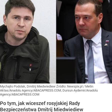
Mychajło Podolak, Dmitrij Miedwiediew
Źródło:
Newspix.pl
/
Metin
Aktas/Anadolu Agency/ABACAPRESS.COM, Dursun Aydemir/Anadolu
Agency/ABACAPRESS.COM
Po tym, jak wiceszef rosyjskiej Rady
Bezpieczeństwa Dmitrij Miedwiediew