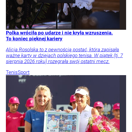
Polka wróciła po udarze i nie kryła wzruszenia.
To koniec pięknej kariery
Alicja Rosolska to z pewnością postać, która zapisała
ważne karty w dziejach polskiego tenisa. W piątek (tj. 7
sierpnia 2026 roku) rozegrała swój ostatni mecz.
Tenis
Sport