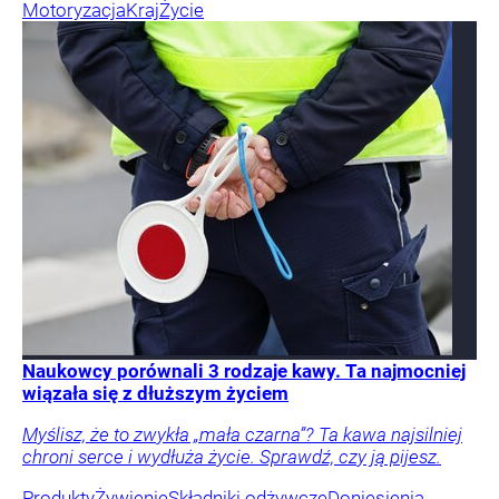
Motoryzacja
Kraj
Życie
Naukowcy porównali 3 rodzaje kawy. Ta najmocniej
wiązała się z dłuższym życiem
Myślisz, że to zwykła „mała czarna”? Ta kawa najsilniej
chroni serce i wydłuża życie. Sprawdź, czy ją pijesz.
Produkty
Żywienie
Składniki odżywcze
Doniesienia