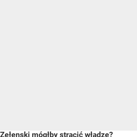
Zełenski mógłby stracić władzę?