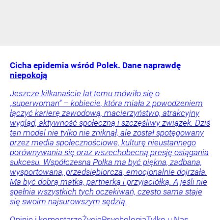
Cicha epidemia wśród Polek. Dane naprawdę
niepokoją
Jeszcze kilkanaście lat temu mówiło się o
„superwoman” – kobiecie, która miała z powodzeniem
łączyć karierę zawodową, macierzyństwo, atrakcyjny
wygląd, aktywność społeczną i szczęśliwy związek. Dziś
ten model nie tylko nie zniknął, ale został spotęgowany
przez media społecznościowe, kulturę nieustannego
porównywania się oraz wszechobecną presję osiągania
sukcesu. Współczesna Polka ma być piękna, zadbana,
wysportowana, przedsiębiorcza, emocjonalnie dojrzała.
Ma być dobrą matką, partnerką i przyjaciółką. A jeśli nie
spełnia wszystkich tych oczekiwań, często sama staje
się swoim najsurowszym sędzią.
Opinie i komentarze
Życie
Psychologia
Tylko u Nas