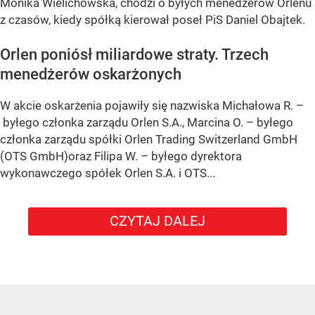
Monika Wielichowska, chodzi o byłych menedżerów Orlenu
z czasów, kiedy spółką kierował poseł PiS Daniel Obajtek.
Orlen poniósł miliardowe straty. Trzech
menedżerów oskarżonych
W akcie oskarżenia pojawiły się nazwiska Michałowa R. –
byłego członka zarządu Orlen S.A., Marcina O. – byłego
członka zarządu spółki Orlen Trading Switzerland GmbH
(OTS GmbH)oraz Filipa W. – byłego dyrektora
wykonawczego spółek Orlen S.A. i OTS...
CZYTAJ DALEJ