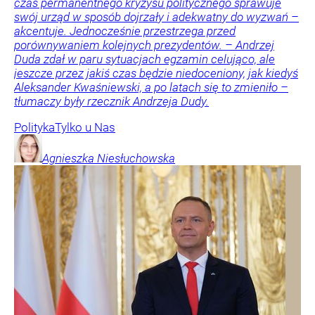
czas permanentnego kryzysu politycznego sprawuje
swój urząd w sposób dojrzały i adekwatny do wyzwań –
akcentuje. Jednocześnie przestrzega przed
porównywaniem kolejnych prezydentów. – Andrzej
Duda zdał w paru sytuacjach egzamin celująco, ale
jeszcze przez jakiś czas będzie niedoceniony, jak kiedyś
Aleksander Kwaśniewski, a po latach się to zmieniło –
tłumaczy były rzecznik Andrzeja Dudy.
Polityka
Tylko u Nas
Agnieszka
Niesłuchowska