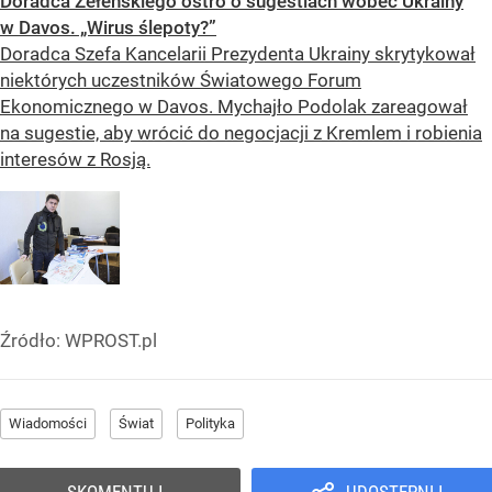
Doradca Zełenskiego ostro o sugestiach wobec Ukrainy
w Davos. „Wirus ślepoty?”
Doradca Szefa Kancelarii Prezydenta Ukrainy skrytykował
niektórych uczestników Światowego Forum
Ekonomicznego w Davos. Mychajło Podolak zareagował
na sugestie, aby wrócić do negocjacji z Kremlem i robienia
interesów z Rosją.
Źródło:
WPROST.pl
Wiadomości
Świat
Polityka