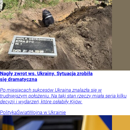
Nagły zwrot ws. Ukrainy. Sytuacja zrobiła
się dramatyczna
Po miesiącach sukcesów Ukraina znalazła się w
trudniejszym położeniu. Na taki stan rzeczy miała seria kilku
decyzji i wydarzeń, które osłabiły Kijów.
Polityka
Świat
Wojna w Ukrainie