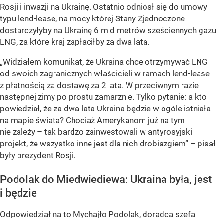
Rosji i inwazji na Ukrainę. Ostatnio odniósł się do umowy
typu lend-lease, na mocy której Stany Zjednoczone
dostarczyłyby na Ukrainę 6 mld metrów sześciennych gazu
LNG, za które kraj zapłaciłby za dwa lata.
„Widziałem komunikat, że Ukraina chce otrzymywać LNG
od swoich zagranicznych właścicieli w ramach lend-lease
z płatnością za dostawę za 2 lata. W przeciwnym razie
następnej zimy po prostu zamarznie. Tylko pytanie: a kto
powiedział, że za dwa lata Ukraina będzie w ogóle istniała
na mapie świata? Chociaż Amerykanom już na tym
nie zależy – tak bardzo zainwestowali w antyrosyjski
projekt, że wszystko inne jest dla nich drobiazgiem” –
pisał
były prezydent Rosji
.
Podolak do Miedwiediewa: Ukraina była, jest
i będzie
Odpowiedział na to Mychajło Podolak, doradca szefa