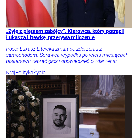
„Żyję z piętnem zabójcy”. Kierowca, który potrącił
Łukasza Litewkę, przerywa milczenie
Poseł Łukasz Litewka zmarł po zderzeniu z
samochodem. Sprawca wypadku po wielu miesiącach
postanowił zabrać głos i opowiedzieć o zdarzeniu.
Kraj
Polityka
Życie