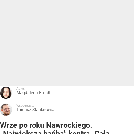
Autor:
Magdalena Frindt
Współpraca:
Tomasz Stankiewicz
Wrze po roku Nawrockiego.
„Największa hańba” kontra „Cała