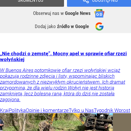
SKOMENTUJ
UDOSTĘPNIJ
Obserwuj nas
w
Google News
Dodaj jako
źródło w Google
„Nie chodzi o zemstę”. Mocny apel w sprawie ofiar rzezi
wołyńskiej
W Buenos Aires potomkowie ofiar rzezi wołyńskiej wciąż
pokazują rodzinne zdjęcia i listy, wspominając bliskich
zamordowanych z niezwykłym okrucieństwem. Ich dramat
przypomina, że dla wielu rodzin Wołyń nie jest historią
zamkniętą, lecz bolesną raną, która do dziś nie została
zagojona.
Kraj
Polityka
Opinie i komentarze
Tylko u Nas
Tygodnik Wprost