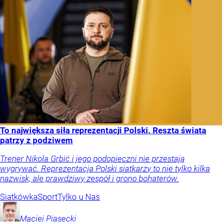
To największa siła reprezentacji Polski. Reszta świata
patrzy z podziwem
Trener Nikola Grbić i jego podopieczni nie przestają
wygrywać. Reprezentacja Polski siatkarzy to nie tylko kilka
nazwisk, ale prawdziwy zespół i grono bohaterów.
Siatkówka
Sport
Tylko u Nas
Maciej
Piasecki