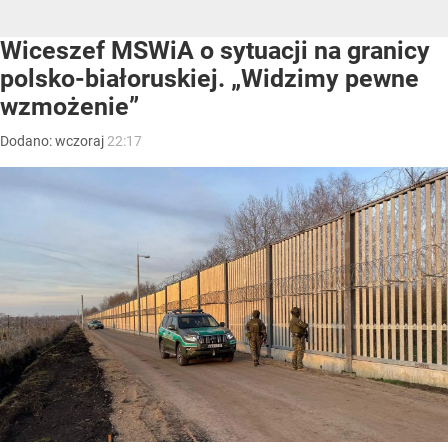
Wiceszef MSWiA o sytuacji na granicy
polsko-białoruskiej. „Widzimy pewne
wzmożenie”
Dodano:
wczoraj
22:17