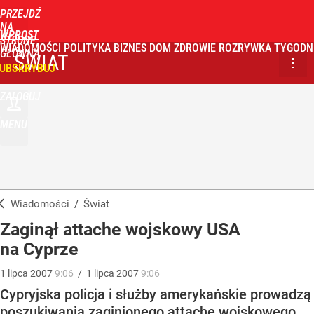
PRZEJDŹ
NA
WPROST
STRONĘ
WIADOMOŚCI
POLITYKA
BIZNES
DOM
ZDROWIE
ROZRYWKA
TYGODN
GŁÓWNĄ
ŚWIAT
UBSKRYBUJ
ZALOGUJ
MENU
Wiadomości
/
Świat
Zaginął attache wojskowy USA
na Cyprze
1
lipca
2007
9:06
/
1
lipca
2007
9:06
Cypryjska policja i służby amerykańskie prowadzą
poszukiwania zaginionego attache wojskowego