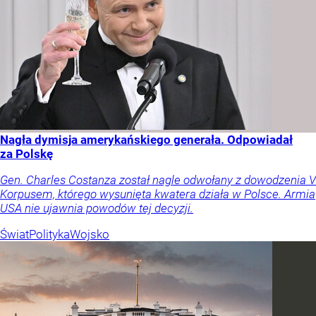
Nagła dymisja amerykańskiego generała. Odpowiadał
za Polskę
Gen. Charles Costanza został nagle odwołany z dowodzenia V
Korpusem, którego wysunięta kwatera działa w Polsce. Armia
USA nie ujawnia powodów tej decyzji.
Świat
Polityka
Wojsko