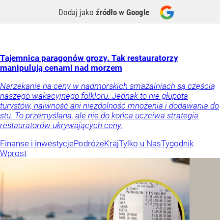
Dodaj jako
źródło w Google
Tajemnica paragonów grozy. Tak restauratorzy
manipulują cenami nad morzem
Narzekanie na ceny w nadmorskich smażalniach są częścią
naszego wakacyjnego folkloru. Jednak to nie głupota
turystów, naiwność ani niezdolność mnożenia i dodawania do
stu. To przemyślana, ale nie do końca uczciwa strategia
restauratorów ukrywających ceny.
Finanse i inwestycje
Podróże
Kraj
Tylko u Nas
Tygodnik
Wprost