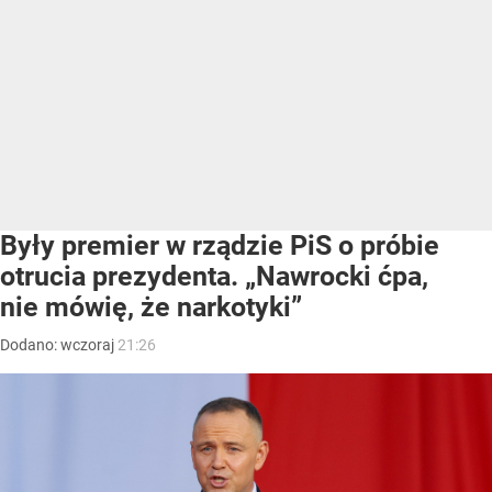
Były premier w rządzie PiS o próbie
otrucia prezydenta. „Nawrocki ćpa,
nie mówię, że narkotyki”
Dodano:
wczoraj
21:26