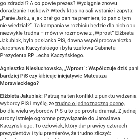
go zdradził? A co powie prezes? Wyciągnie znowu
doradzanie Tuskowi? Wtedy ktoś na sali wstanie i zapyta:
„Panie Jarku, a jak brał go pan na premiera, to pan o tym
nie wiedział?”. Ta kampania w rozbiciu będzie dla nich obu
niezwykle trudna – mówi w rozmowie z „Wprost” Elżbieta
Jakubiak, była posłanka PiS, dawna współpracowniczka
Jarosława Kaczyńskiego i była szefowa Gabinetu
Prezydenta RP Lecha Kaczyńskiego.
Agnieszka Niesłuchowska, „Wprost”: Współczuje dziś pani
bardziej PiS czy kibicuje inicjatywie Mateusza
Morawieckiego?
Elżbieta Jakubiak:
Patrzę na ten konflikt z punktu widzenia
wyborcy PiS i myślę, że
trudno o jednoznaczną ocenę,
bo dla wielu wyborców PiS-u to po prostu dramat.
Z jednej
strony istnieje ogromne przywiązanie do Jarosława
Kaczyńskiego. To człowiek, który dał prawicy czterech
prezydentów i tylu premierów, że trudno zliczyć: