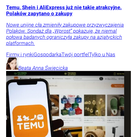
Temu, Shein i AliExpress już nie takie atrakcyjne.
Polaków zapytano o zakupy
Nowe unijne cła zmieniły zakupowe przyzwyczajenia
Polaków. Sondaż dla „Wprost” pokazuje, że niemal
połowa badanych ograniczyła zakupy na azjatyckich
platformach.
Firmy i rynki
Gospodarka
Twój portfel
Tylko u Nas
Beata Anna
Święcicka