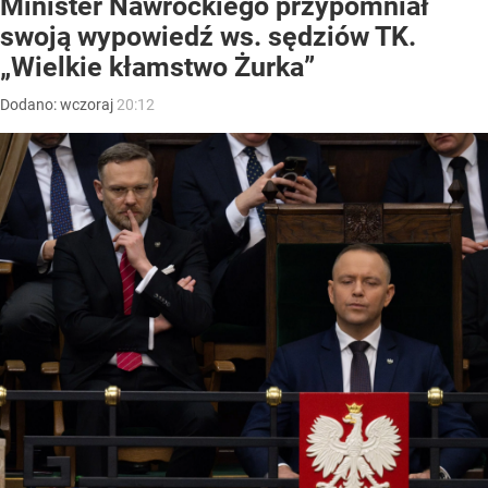
Minister Nawrockiego przypomniał
swoją wypowiedź ws. sędziów TK.
„Wielkie kłamstwo Żurka”
Dodano:
wczoraj
20:12