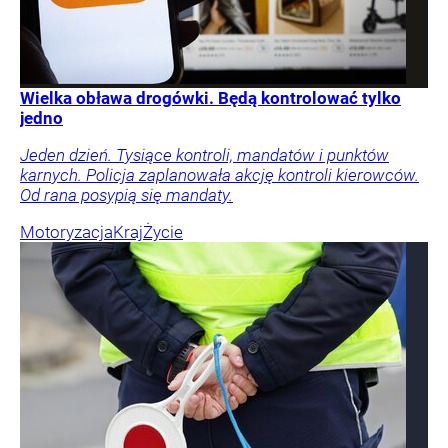
Wielka obława drogówki. Będą kontrolować tylko
jedno
Jeden dzień. Tysiące kontroli, mandatów i punktów
karnych. Policja zaplanowała akcję kontroli kierowców.
Od rana posypią się mandaty.
Motoryzacja
Kraj
Życie