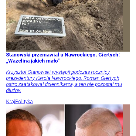
Stanowski przemawiał u Nawrockiego. Giertych:
„Wazelina jakich mało”
Krzysztof Stanowski wystąpił podczas rocznicy
prezydentury Karola Nawrockiego. Roman Giertych
ostro zaatakował dziennikarza, a ten nie pozostał mu
dłużny.
Kraj
Polityka