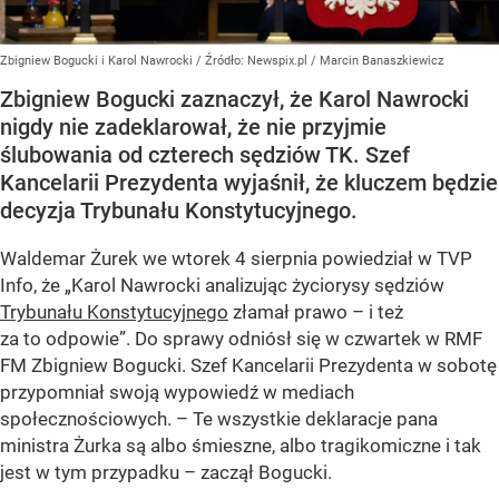
Zbigniew Bogucki i Karol Nawrocki
/ Źródło:
Newspix.pl
/
Marcin Banaszkiewicz
Zbigniew Bogucki zaznaczył, że Karol Nawrocki
nigdy nie zadeklarował, że nie przyjmie
ślubowania od czterech sędziów TK. Szef
Kancelarii Prezydenta wyjaśnił, że kluczem będzie
decyzja Trybunału Konstytucyjnego.
Waldemar Żurek we wtorek 4 sierpnia powiedział w TVP
Info, że „Karol Nawrocki analizując życiorysy sędziów
Trybunału Konstytucyjnego
złamał prawo – i też
za to odpowie”. Do sprawy odniósł się w czwartek w RMF
FM Zbigniew Bogucki. Szef Kancelarii Prezydenta w sobotę
przypomniał swoją wypowiedź w mediach
społecznościowych. – Te wszystkie deklaracje pana
ministra Żurka są albo śmieszne, albo tragikomiczne i tak
jest w tym przypadku – zaczął Bogucki.