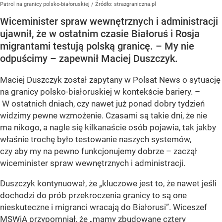
Patrol na granicy polsko-białoruskiej
/ Źródło:
strazgraniczna.pl
Wiceminister spraw wewnętrznych i administracji
ujawnił, że w ostatnim czasie Białoruś i Rosja
migrantami testują polską granicę. – My nie
odpuścimy – zapewnił Maciej Duszczyk.
Maciej Duszczyk został zapytany w Polsat News o sytuację
na granicy polsko-białoruskiej w kontekście bariery. –
W ostatnich dniach, czy nawet już ponad dobry tydzień
widzimy pewne wzmożenie. Czasami są takie dni, że nie
ma nikogo, a nagle się kilkanaście osób pojawia, tak jakby
właśnie trochę było testowanie naszych systemów,
czy aby my na pewno funkcjonujemy dobrze – zaczął
wiceminister spraw wewnętrznych i administracji.
Duszczyk kontynuował, że „kluczowe jest to, że nawet jeśli
dochodzi do prób przekroczenia granicy to są one
nieskuteczne i migranci wracają do Białorusi”. Wiceszef
MSWiA przypomniał, że „mamy zbudowane cztery