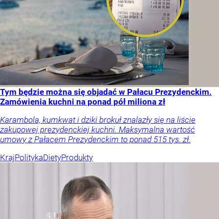
Tym będzie można się objadać w Pałacu Prezydenckim.
Zamówienia kuchni na ponad pół miliona zł
Karambola, kumkwat i dziki brokuł znalazły się na liście
zakupowej prezydenckiej kuchni. Maksymalna wartość
umowy z Pałacem Prezydenckim to ponad 515 tys. zł.
Kraj
Polityka
Diety
Produkty