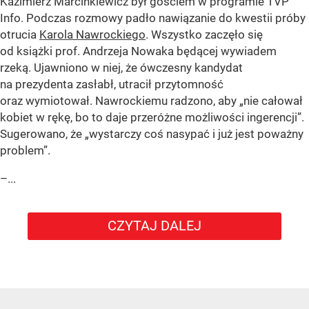
Kazimierz Marcinkiewicz był gościem w programie TVP
Info. Podczas rozmowy padło nawiązanie do kwestii próby
otrucia
Karola Nawrockiego
. Wszystko zaczęło się
od książki prof. Andrzeja Nowaka będącej wywiadem
rzeką. Ujawniono w niej, że ówczesny kandydat
na prezydenta zasłabł, utracił przytomność
oraz wymiotował. Nawrockiemu radzono, aby „nie całował
kobiet w rękę, bo to daje przeróżne możliwości ingerencji”.
Sugerowano, że „wystarczy coś nasypać i już jest poważny
problem”.
–...
CZYTAJ DALEJ