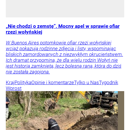
„Nie chodzi o zemstę”. Mocny apel w sprawie ofiar
rzezi wołyńskiej
W Buenos Aires potomkowie ofiar rzezi wołyńskiej
wciąż pokazują rodzinne zdjęcia i listy, wspominając
bliskich zamordowanych z niezwykłym okrucieństwem.
Ich dramat przypomina, że dla wielu rodzin Wołyń nie
jest historią zamkniętą, lecz bolesną raną, która do dziś
nie została zagojona.
Kraj
Polityka
Opinie i komentarze
Tylko u Nas
Tygodnik
Wprost