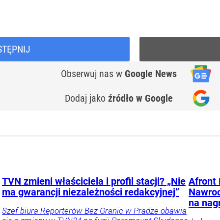
STĘPNIJ
Obserwuj nas
w
Google News
Dodaj jako
źródło w Google
TVN zmieni właściciela i profil stacji? „Nie
Afront
ma gwarancji niezależności redakcyjnej”
Nawroc
na nag
Szef biura Reporterów Bez Granic w Pradze obawia