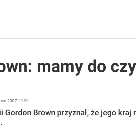
i go Polacy. Sondaż dla „Wprost”
stra reakcja na nagranie
own: mamy do czy
rockiego. „Putin by się nie powstydził”
ipca
2007
15:55
ii Gordon Brown przyznał, że jego kraj 
.