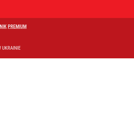
NIK
PREMIUM
rancji niezależności redakcyjnej”
 UKRAINIE
ntra „Cała Europa nam go zazdrości”
2030 roku?