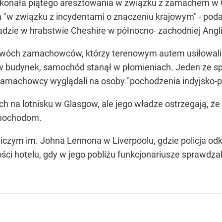
 dokonała piątego aresztowania w związku z zamachem w
"w związku z incydentami o znaczeniu krajowym" - poda
adzie w hrabstwie Cheshire w północno- zachodniej Angli
wóch zamachowców, którzy terenowym autem usiłowali 
 w budynek, samochód stanął w płomieniach. Jeden ze s
machowcy wyglądali na osoby "pochodzenia indyjsko-pa
h na lotnisku w Glasgow, ale jego władze ostrzegają, że
amochodom.
niczym im. Johna Lennona w Liverpoolu, gdzie policja o
i hotelu, gdy w jego pobliżu funkcjonariusze sprawdzal