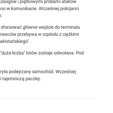
 Glasgow i piątkowymi próbami ataków
no w komunikacie. Wcześniej policjanci
i.
sforsować główne wejście do terminalu
prawców przebywa w szpitalu z ciężkimi
kistańskiego".
 "duża liczba" lotów zostaje odwołana. Pod
dkryła podejrzany samochód. Wcześniej
i tajemniczą paczkę.