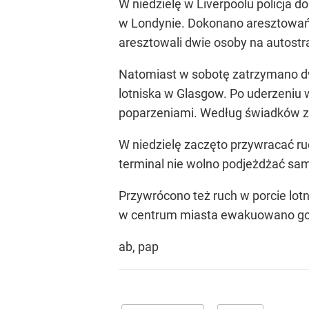
W niedzielę w Liverpoolu policja
w Londynie. Dokonano aresztowań 
aresztowali dwie osoby na autostr
Natomiast w sobotę zatrzymano d
lotniska w Glasgow. Po uderzeniu
poparzeniami. Według świadków za
W niedzielę zaczęto przywracać ruc
terminal nie wolno podjeżdżać s
Przywrócono też ruch w porcie lot
w centrum miasta ewakuowano gośc
ab, pap