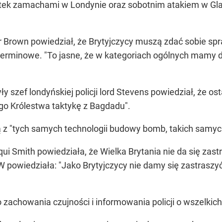
ek zamachami w Londynie oraz sobotnim atakiem w Glasg
Brown powiedział, że Brytyjczycy muszą zdać sobie spra
oterminowe. "To jasne, że w kategoriach ogólnych mamy do
y szef londyńskiej policji lord Stevens powiedział, że os
go Królestwa taktykę z Bagdadu".
ją z "tych samych technologii budowy bomb, takich samych
i Smith powiedziała, że Wielka Brytania nie da się zas
owiedziała: "Jako Brytyjczycy nie damy się zastraszyć 
 zachowania czujności i informowania policji o wszelkic