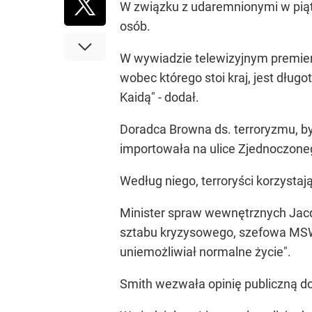
W związku z udaremnionymi w piąt
osób.
W wywiadzie telewizyjnym premier 
wobec którego stoi kraj, jest dług
Kaidą" - dodał.
Doradca Browna ds. terroryzmu, był
importowała na ulice Zjednoczone
Według niego, terroryści korzysta
Minister spraw wewnętrznych Jacqu
sztabu kryzysowego, szefowa MSW p
uniemożliwiał normalne życie".
Smith wezwała opinię publiczną do