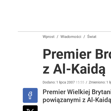
Nawrocki ma szansę na drugą kadencję? Tak ocenil
10
Afront Morawieckiego wobec Nawrockiego? Jest o
Wprost
/
Wiadomości
/
Świat
dodaj
Premier Br
Ekspert z mocnym porównaniem po wystąpieniu Naw
z Al-Kaidą
1
Dodano:
1
lipca
2007
15:55
/
Zmieniono:
1
l
Premier Wielkiej Brytan
powiązanymi z Al-Kaidą