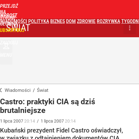
PRZEJDŹ
NA
WPROST
STRONĘ
WIADOMOŚCI
POLITYKA
BIZNES
DOM
ZDROWIE
ROZRYWKA
TYGODN
GŁÓWNĄ
ŚWIAT
UBSKRYBUJ
ZALOGUJ
MENU
Wiadomości
/
Świat
Castro: praktyki CIA są dziś
brutalniejsze
1
lipca
2007
20:14
/
1
lipca
2007
20:14
Kubański prezydent Fidel Castro oświadczył,
w związku z odtajnieniem dokumentów CIA