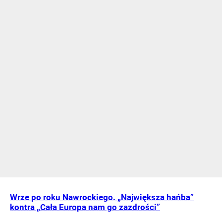
Wrze po roku Nawrockiego. „Największa hańba”
kontra „Cała Europa nam go zazdrości”