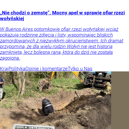
„Nie chodzi o zemstę”. Mocny apel w sprawie ofiar rzezi
wołyńskiej
W Buenos Aires potomkowie ofiar rzezi wołyńskiej wciąż
pokazują rodzinne zdjęcia i listy, wspominając bliskich
zamordowanych z niezwykłym okrucieństwem. Ich dramat
przypomina, że dla wielu rodzin Wołyń nie jest historią
zamkniętą, lecz bolesną raną, która do dziś nie została
zagojona.
Kraj
Polityka
Opinie i komentarze
Tylko u Nas