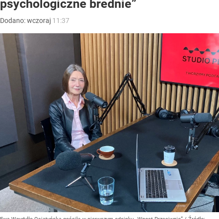
psychologiczne brednie”
Dodano:
wczoraj
11:37