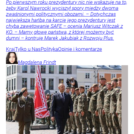
Po pierwszym roku prezydentury nic nie wskazuje na to,
żeby Karol Nawrocki wyciszył spory między dwoma
zwaśnionymi politycznymi obozami. – Dotychczas
największą hańbą na karcie jego prezydentury jest
chyba zawetowanie SAFE – ocenia Mariusz Witczak z
KO. – Mamy głowę państwa, z której możemy być
dumni – kontruje Marek Jakubiak z Rozwoju Plus.
Kraj
Tylko u Nas
Polityka
Opinie i komentarze
Magdalena
Frindt