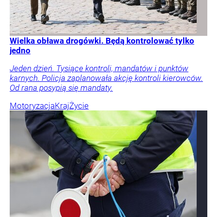
Wielka obława drogówki. Będą kontrolować tylko
jedno
Jeden dzień. Tysiące kontroli, mandatów i punktów
karnych. Policja zaplanowała akcję kontroli kierowców.
Od rana posypią się mandaty.
Motoryzacja
Kraj
Życie