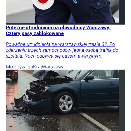
Potężne utrudnienia na obwodnicy Warszawy.
Cztery pasy zablokowane
Poważne utrudnienia na warszawskiej trasie S2. Po
zderzeniu trzech samochodów jedna osoba trafiła do
szpitala. Ruch odbywa się pasem awaryjnym.
Motoryzacja
Kraj
Warszawa