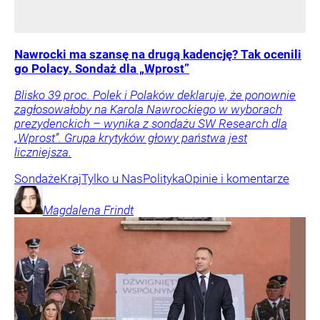
Nawrocki ma szansę na drugą kadencję? Tak ocenili
go Polacy. Sondaż dla „Wprost”
Blisko 39 proc. Polek i Polaków deklaruje, że ponownie
zagłosowałoby na Karola Nawrockiego w wyborach
prezydenckich – wynika z sondażu SW Research dla
„Wprost”. Grupa krytyków głowy państwa jest
liczniejsza.
Sondaże
Kraj
Tylko u Nas
Polityka
Opinie i komentarze
Magdalena
Frindt