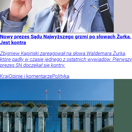
Nowy prezes Sądu Najwyższego grzmi po słowach Żurka.
Jest kontra
Zbigniew Kapiński zareagował na słowa Waldemara Żurka,
które padły w czasie jednego z ostatnich wywiadów. Pierwszy
prezes SN doczekał się kontry.
Kraj
Opinie i komentarze
Polityka