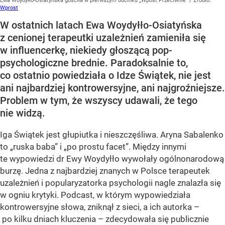
Ewa Woydyłło-Osiatyńska gościła w pierwszym odcinku „Wpost Przeciwnie”
/ Źródło:
Wprost
W ostatnich latach Ewa Woydyłło-Osiatyńska
z cenionej terapeutki uzależnień zamieniła się
w influencerkę, niekiedy głoszącą pop-
psychologiczne brednie. Paradoksalnie to,
co ostatnio powiedziała o Idze Świątek, nie jest
ani najbardziej kontrowersyjne, ani najgroźniejsze.
Problem w tym, że wszyscy udawali, że tego
nie widzą.
Iga Świątek jest głupiutka i nieszczęśliwa. Aryna Sabalenko
to „ruska baba” i „po prostu facet”. Między innymi
te wypowiedzi dr Ewy Woydyłło wywołały ogólnonarodową
burzę. Jedna z najbardziej znanych w Polsce terapeutek
uzależnień i popularyzatorka psychologii nagle znalazła się
w ogniu krytyki. Podcast, w którym wypowiedziała
kontrowersyjne słowa, zniknął z sieci, a ich autorka –
po kilku dniach kluczenia – zdecydowała się publicznie