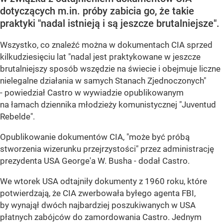
dotyczących m.in. próby zabicia go, że takie
praktyki "nadal istnieją i są jeszcze brutalniejsze".
Wszystko, co znaleźć można w dokumentach CIA sprzed
kilkudziesięciu lat "nadal jest praktykowane w jeszcze
brutalniejszy sposób wszędzie na świecie i obejmuje liczne
nielegalne działania w samych Stanach Zjednoczonych"
- powiedział Castro w wywiadzie opublikowanym
na łamach dziennika młodzieży komunistycznej "Juventud
Rebelde".
Opublikowanie dokumentów CIA, "może być próbą
stworzenia wizerunku przejrzystości" przez administrację
prezydenta USA George'a W. Busha - dodał Castro.
We wtorek USA odtajniły dokumenty z 1960 roku, które
potwierdzają, że CIA zwerbowała byłego agenta FBI,
by wynajął dwóch najbardziej poszukiwanych w USA
płatnych zabójców do zamordowania Castro. Jednym