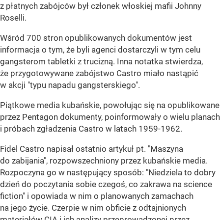
z płatnych zabójców był członek włoskiej mafii Johnny
Roselli.
Wśród 700 stron opublikowanych dokumentów jest
informacja o tym, że byli agenci dostarczyli w tym celu
gangsterom tabletki z trucizną. Inna notatka stwierdza,
że przygotowywane zabójstwo Castro miało nastąpić
w akcji "typu napadu gangsterskiego".
Piątkowe media kubańskie, powołując się na opublikowane
przez Pentagon dokumenty, poinformowały o wielu planach
i próbach zgładzenia Castro w latach 1959-1962.
Fidel Castro napisał ostatnio artykuł pt. "Maszyna
do zabijania", rozpowszechniony przez kubańskie media.
Rozpoczyna go w następujący sposób: "Niedziela to dobry
dzień do poczytania sobie czegoś, co zakrawa na science
fiction" i opowiada w nim o planowanych zamachach
na jego życie. Czerpie w nim obficie z odtajnionych
materiałów CIA i ich analizy przeprowadzonej przez