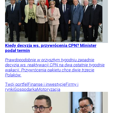
Kiedy decyzja ws. przywrócenia CPN? Minister
podał termin
Prawdopodobnie w przyszłym tygodniu zapadnie
decyzja ws. reaktywacji CPN na dwa ostatnie tygodnie
wakacji. Przywrócenia pakietu chce dwie trzecie
Polaków.
Twój portfel
Finanse i inwestycje
Firmy i
rynki
Gospodarka
Motoryzacja