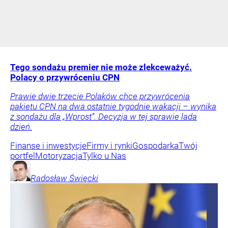
Tego sondażu premier nie może zlekceważyć.
Polacy o przywróceniu CPN
Prawie dwie trzecie Polaków chce przywrócenia
pakietu CPN na dwa ostatnie tygodnie wakacji – wynika
z sondażu dla „Wprost”. Decyzja w tej sprawie lada
dzień.
Finanse i inwestycje
Firmy i rynki
Gospodarka
Twój
portfel
Motoryzacja
Tylko u Nas
Radosław
Święcki