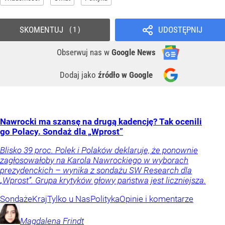
SKOMENTUJ
UDOSTĘPNIJ
1
Obserwuj nas
w
Google News
Dodaj jako
źródło w Google
Nawrocki ma szansę na drugą kadencję? Tak ocenili
go Polacy. Sondaż dla „Wprost”
Blisko 39 proc. Polek i Polaków deklaruje, że ponownie
zagłosowałoby na Karola Nawrockiego w wyborach
prezydenckich – wynika z sondażu SW Research dla
„Wprost”. Grupa krytyków głowy państwa jest liczniejsza.
Sondaże
Kraj
Tylko u Nas
Polityka
Opinie i komentarze
Magdalena
Frindt