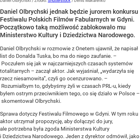
Daniel Olbrychski
/ Źródło:
Shutterstock
/
Denis Makarenko
Daniel Olbrychski jednak będzie jurorem konkursu
Festiwalu Polskich Filmów Fabularnych w Gdyni.
Początkowo taką możliwość zablokowało mu
Ministerstwo Kultury i Dziedzictwa Narodowego.
Daniel Olbrychski w rozmowie z Onetem ujawnił, że napisał
list do Donalda Tuska, bo ma do niego zaufanie. –
Poczułem się jak w najczarniejszych czasach systemów
totalitarnych – zaczął aktor. Jak wyjaśniał, „wydarzyła się
rzecz niesamowita”, czyli go ocenzurowano. –
Rozumiałbym to, gdybyśmy żyli w czasach PRL-u, kiedy
byłem ostrym przeciwnikiem tego, co się działo w Polsce –
skomentował Olbrychski.
Sprawa dotyczy Festiwalu Filmowego w Gdyni. W tym roku
aktor utrzymał propozycję, aby dołączyć do jury,
ale potrzebna była zgoda Ministerstwa Kultury
i Dziedzictwa Narodowego. Jeden z dyrektor odmówił, jako