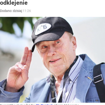
odklejenie
Dodano:
dzisiaj
11:26