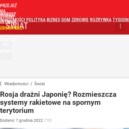
PRZEJDŹ
NA
WPROST
STRONĘ
WIADOMOŚCI
POLITYKA
BIZNES
DOM
ZDROWIE
ROZRYWKA
TYGODN
GŁÓWNĄ
ŚWIAT
UBSKRYBUJ
ZALOGUJ
MENU
Wiadomości
/
Świat
Rosja drażni Japonię? Rozmieszcza
systemy rakietowe na spornym
terytorium
Dodano:
7
grudnia
2022
7:55