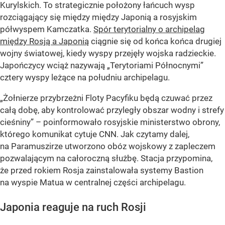
Kurylskich. To strategicznie położony łańcuch wysp
rozciągający się między między Japonią a rosyjskim
półwyspem Kamczatka.
Spór terytorialny o archipelag
między Rosją a Japonią
ciągnie się od końca końca drugiej
wojny światowej, kiedy wyspy przejęły wojska radzieckie.
Japończycy wciąż nazywają „Terytoriami Północnymi”
cztery wyspy leżące na południu archipelagu.
„Żołnierze przybrzeżni Floty Pacyfiku będą czuwać przez
całą dobę, aby kontrolować przyległy obszar wodny i strefy
cieśniny” – poinformowało rosyjskie ministerstwo obrony,
którego komunikat cytuje CNN. Jak czytamy dalej,
na Paramuszirze utworzono obóz wojskowy z zapleczem
pozwalającym na całoroczną służbę. Stacja przypomina,
że przed rokiem Rosja zainstalowała systemy Bastion
na wyspie Matua w centralnej części archipelagu.
Japonia reaguje na ruch Rosji