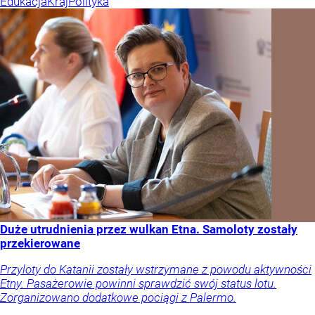
Edukacja
Kraj
Polityka
Duże utrudnienia przez wulkan Etna. Samoloty zostały
przekierowane
Przyloty do Katanii zostały wstrzymane z powodu aktywności
Etny. Pasażerowie powinni sprawdzić swój status lotu.
Zorganizowano dodatkowe pociągi z Palermo.