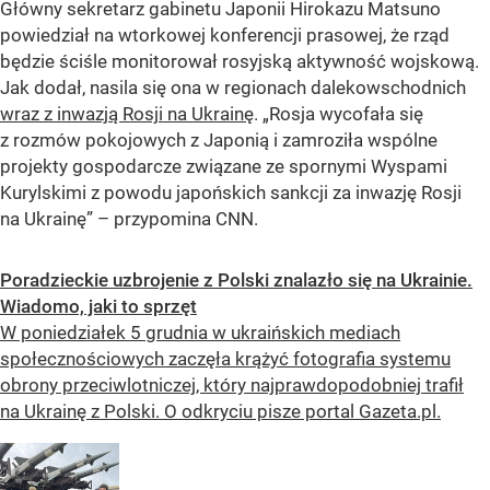
Główny sekretarz gabinetu Japonii Hirokazu Matsuno
powiedział na wtorkowej konferencji prasowej, że rząd
będzie ściśle monitorował rosyjską aktywność wojskową.
Jak dodał, nasila się ona w regionach dalekowschodnich
wraz z inwazją Rosji na Ukrainę
. „Rosja wycofała się
z rozmów pokojowych z Japonią i zamroziła wspólne
projekty gospodarcze związane ze spornymi Wyspami
Kurylskimi z powodu japońskich sankcji za inwazję Rosji
na Ukrainę” – przypomina CNN.
Poradzieckie uzbrojenie z Polski znalazło się na Ukrainie.
Wiadomo, jaki to sprzęt
W poniedziałek 5 grudnia w ukraińskich mediach
społecznościowych zaczęła krążyć fotografia systemu
obrony przeciwlotniczej, który najprawdopodobniej trafił
na Ukrainę z Polski. O odkryciu pisze portal Gazeta.pl.