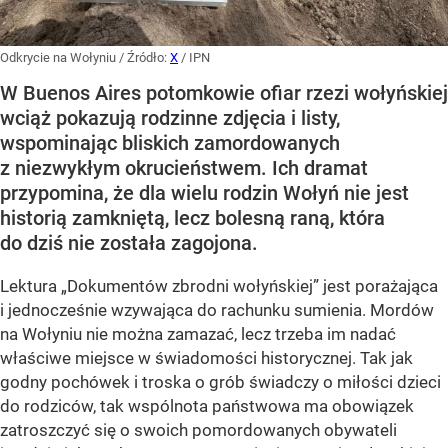
Odkrycie na Wołyniu
/ Źródło:
X
/
IPN
W Buenos Aires potomkowie ofiar rzezi wołyńskiej
wciąż pokazują rodzinne zdjęcia i listy,
wspominając bliskich zamordowanych
z niezwykłym okrucieństwem. Ich dramat
przypomina, że dla wielu rodzin Wołyń nie jest
historią zamkniętą, lecz bolesną raną, która
do dziś nie została zagojona.
Lektura „Dokumentów zbrodni wołyńskiej” jest porażająca
i jednocześnie wzywająca do rachunku sumienia. Mordów
na Wołyniu nie można zamazać, lecz trzeba im nadać
właściwe miejsce w świadomości historycznej. Tak jak
godny pochówek i troska o grób świadczy o miłości dzieci
do rodziców, tak wspólnota państwowa ma obowiązek
zatroszczyć się o swoich pomordowanych obywateli