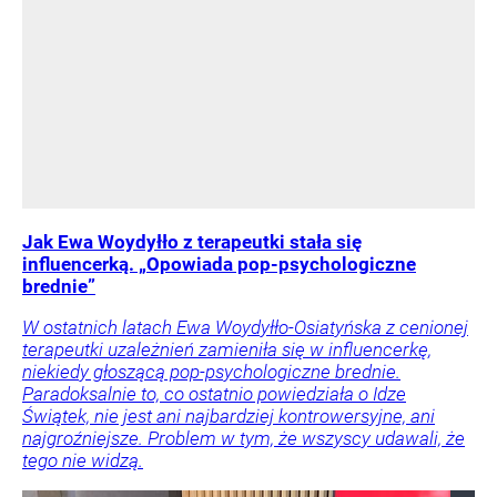
Jak Ewa Woydyłło z terapeutki stała się
influencerką. „Opowiada pop-psychologiczne
brednie”
W ostatnich latach Ewa Woydyłło-Osiatyńska z cenionej
terapeutki uzależnień zamieniła się w influencerkę,
niekiedy głoszącą pop-psychologiczne brednie.
Paradoksalnie to, co ostatnio powiedziała o Idze
Świątek, nie jest ani najbardziej kontrowersyjne, ani
najgroźniejsze. Problem w tym, że wszyscy udawali, że
tego nie widzą.