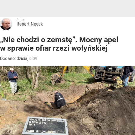
Autor:
Robert Nęcek
„Nie chodzi o zemstę”. Mocny apel
w sprawie ofiar rzezi wołyńskiej
Dodano:
dzisiaj
6:09