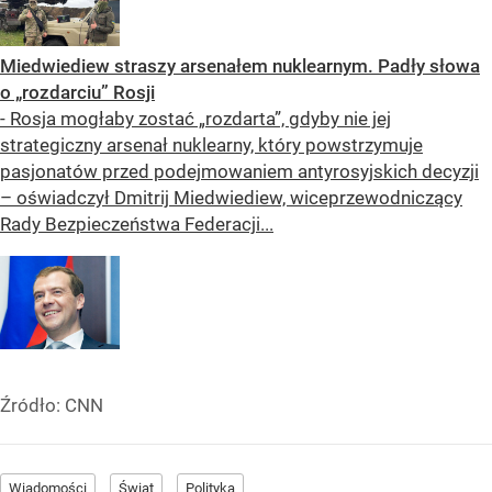
Miedwiediew straszy arsenałem nuklearnym. Padły słowa
o „rozdarciu” Rosji
- Rosja mogłaby zostać „rozdarta”, gdyby nie jej
strategiczny arsenał nuklearny, który powstrzymuje
pasjonatów przed podejmowaniem antyrosyjskich decyzji
– oświadczył Dmitrij Miedwiediew, wiceprzewodniczący
Rady Bezpieczeństwa Federacji...
Źródło:
CNN
Wiadomości
Świat
Polityka