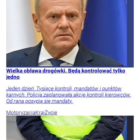
Wielka obława drogówki. Będą kontrolować tylko
jedno
Jeden dzień. Tysiące kontroli, mandatów i punktów
karnych. Policja zaplanowała akcję kontroli kierowców.
Od rana posypią się mandaty.
Motoryzacja
Kraj
Życie