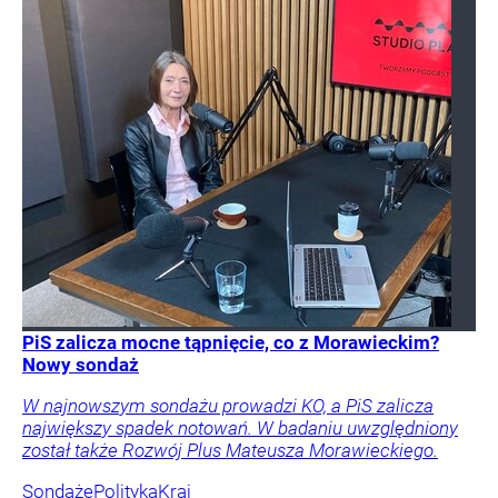
PiS zalicza mocne tąpnięcie, co z Morawieckim?
Nowy sondaż
W najnowszym sondażu prowadzi KO, a PiS zalicza
największy spadek notowań. W badaniu uwzględniony
został także Rozwój Plus Mateusza Morawieckiego.
Sondaże
Polityka
Kraj