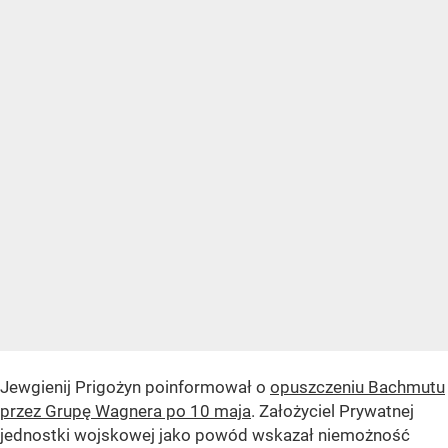
Jewgienij Prigożyn poinformował o
opuszczeniu Bachmutu
przez Grupę Wagnera po 10 maja
. Założyciel Prywatnej
jednostki wojskowej jako powód wskazał niemożność