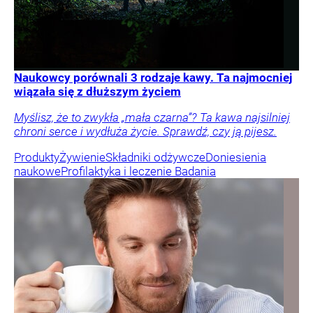
Naukowcy porównali 3 rodzaje kawy. Ta najmocniej
wiązała się z dłuższym życiem
Myślisz, że to zwykła „mała czarna”? Ta kawa najsilniej
chroni serce i wydłuża życie. Sprawdź, czy ją pijesz.
Produkty
Żywienie
Składniki odżywcze
Doniesienia
naukowe
Profilaktyka i leczenie
Badania