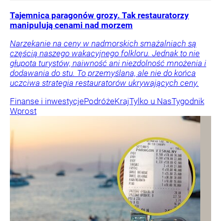
Tajemnica paragonów grozy. Tak restauratorzy
manipulują cenami nad morzem
Narzekanie na ceny w nadmorskich smażalniach są
częścią naszego wakacyjnego folkloru. Jednak to nie
głupota turystów, naiwność ani niezdolność mnożenia i
dodawania do stu. To przemyślana, ale nie do końca
uczciwa strategia restauratorów ukrywających ceny.
Finanse i inwestycje
Podróże
Kraj
Tylko u Nas
Tygodnik
Wprost