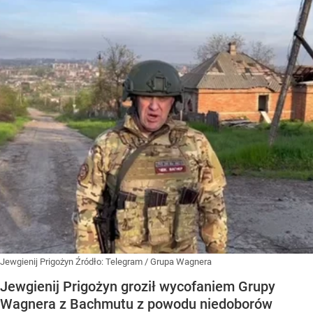
Jewgienij Prigożyn
Źródło:
Telegram
/
Grupa Wagnera
Jewgienij Prigożyn groził wycofaniem Grupy
Wagnera z Bachmutu z powodu niedoborów