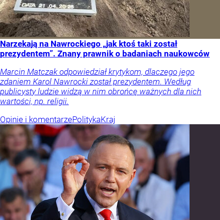
Narzekają na Nawrockiego „jak ktoś taki został
prezydentem”. Znany prawnik o badaniach naukowców
Marcin Matczak odpowiedział krytykom, dlaczego jego
zdaniem Karol Nawrocki został prezydentem. Według
publicysty ludzie widzą w nim obrońcę ważnych dla nich
wartości, np. religii.
Opinie i komentarze
Polityka
Kraj