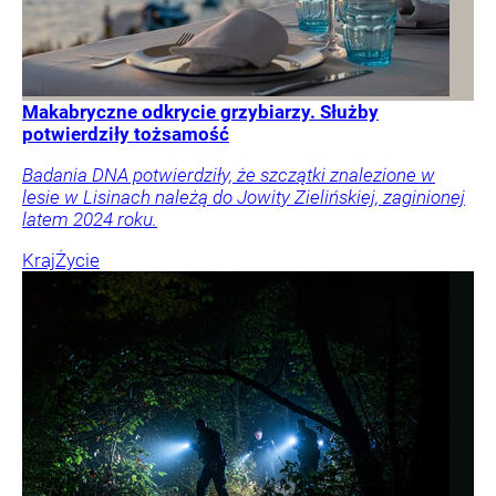
Makabryczne odkrycie grzybiarzy. Służby
potwierdziły tożsamość
Badania DNA potwierdziły, że szczątki znalezione w
lesie w Lisinach należą do Jowity Zielińskiej, zaginionej
latem 2024 roku.
Kraj
Życie