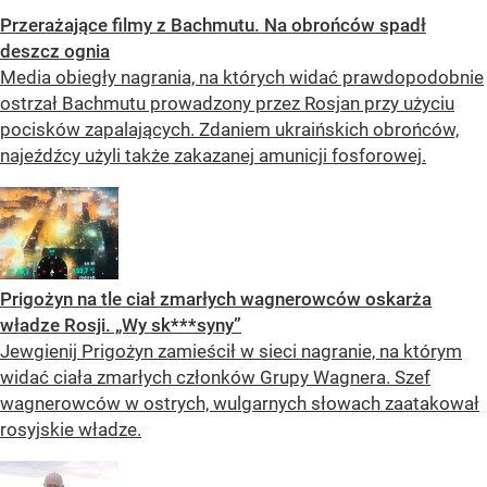
Przerażające filmy z Bachmutu. Na obrońców spadł
deszcz ognia
Media obiegły nagrania, na których widać prawdopodobnie
ostrzał Bachmutu prowadzony przez Rosjan przy użyciu
pocisków zapalających. Zdaniem ukraińskich obrońców,
najeźdźcy użyli także zakazanej amunicji fosforowej.
Prigożyn na tle ciał zmarłych wagnerowców oskarża
władze Rosji. „Wy sk***syny”
Jewgienij Prigożyn zamieścił w sieci nagranie, na którym
widać ciała zmarłych członków Grupy Wagnera. Szef
wagnerowców w ostrych, wulgarnych słowach zaatakował
rosyjskie władze.