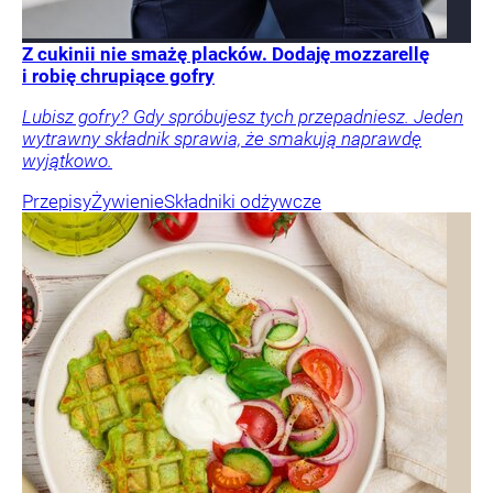
Z cukinii nie smażę placków. Dodaję mozzarellę
i robię chrupiące gofry
Lubisz gofry? Gdy spróbujesz tych przepadniesz. Jeden
wytrawny składnik sprawia, że smakują naprawdę
wyjątkowo.
Przepisy
Żywienie
Składniki odżywcze