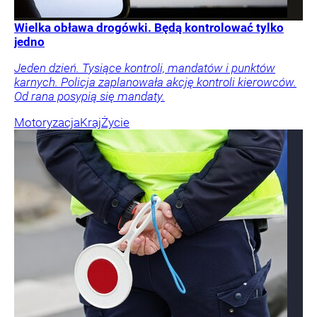
Wielka obława drogówki. Będą kontrolować tylko
jedno
Jeden dzień. Tysiące kontroli, mandatów i punktów
karnych. Policja zaplanowała akcję kontroli kierowców.
Od rana posypią się mandaty.
Motoryzacja
Kraj
Życie