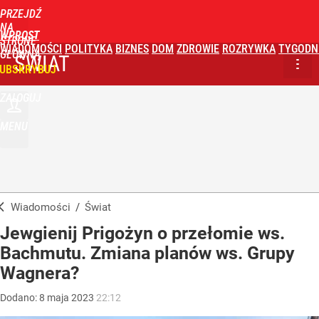
PRZEJDŹ
NA
WPROST
STRONĘ
WIADOMOŚCI
POLITYKA
BIZNES
DOM
ZDROWIE
ROZRYWKA
TYGODN
GŁÓWNĄ
ŚWIAT
UBSKRYBUJ
ZALOGUJ
MENU
Wiadomości
/
Świat
Jewgienij Prigożyn o przełomie ws.
Bachmutu. Zmiana planów ws. Grupy
Wagnera?
Dodano:
8
maja
2023
22:12