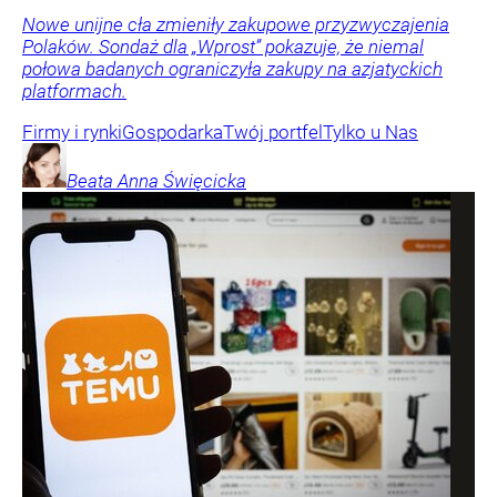
Nowe unijne cła zmieniły zakupowe przyzwyczajenia
Polaków. Sondaż dla „Wprost” pokazuje, że niemal
połowa badanych ograniczyła zakupy na azjatyckich
platformach.
Firmy i rynki
Gospodarka
Twój portfel
Tylko u Nas
Beata Anna
Święcicka