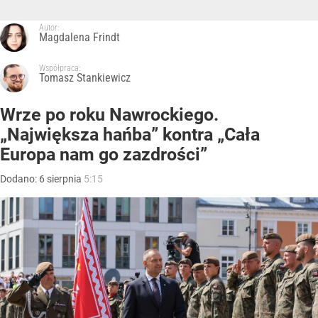
Autor:
Magdalena Frindt
Współpraca:
Tomasz Stankiewicz
Wrze po roku Nawrockiego.
„Największa hańba” kontra „Cała
Europa nam go zazdrości”
Dodano:
6
sierpnia
5:15