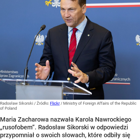
Radosław Sikorski
/ Źródło:
Flickr
/
Ministry of Foreign Affairs of the Republic
of Poland
Maria Zacharowa nazwała Karola Nawrockiego
„rusofobem”. Radosław Sikorski w odpowiedzi
przypomniał o swoich słowach, które odbiły się