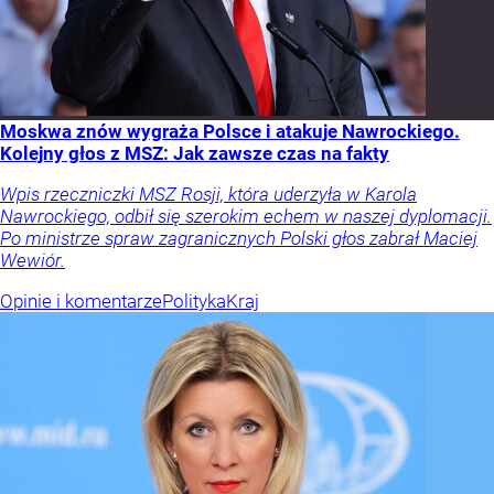
Moskwa znów wygraża Polsce i atakuje Nawrockiego.
Kolejny głos z MSZ: Jak zawsze czas na fakty
Wpis rzeczniczki MSZ Rosji, która uderzyła w Karola
Nawrockiego, odbił się szerokim echem w naszej dyplomacji.
Po ministrze spraw zagranicznych Polski głos zabrał Maciej
Wewiór.
Opinie i komentarze
Polityka
Kraj