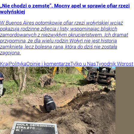
„Nie chodzi o zemstę”. Mocny apel w sprawie ofiar rzezi
wołyńskiej
W Buenos Aires potomkowie ofiar rzezi wołyńskiej wciąż
pokazują rodzinne zdjęcia i listy, wspominając bliskich
zamordowanych z niezwykłym okrucieństwem. Ich dramat
przypomina, że dla wielu rodzin Wołyń nie jest historią
zamkniętą, lecz bolesną raną, która do dziś nie została
zagojona.
Kraj
Polityka
Opinie i komentarze
Tylko u Nas
Tygodnik Wprost