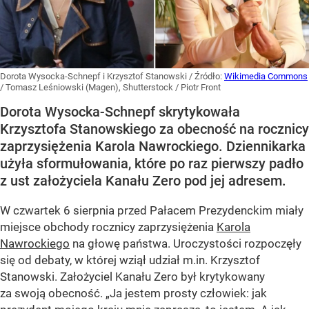
Dorota Wysocka-Schnepf i Krzysztof Stanowski
/ Źródło:
Wikimedia Commons
/
Tomasz Leśniowski (Magen), Shutterstock / Piotr Front
Dorota Wysocka-Schnepf skrytykowała
Krzysztofa Stanowskiego za obecność na rocznicy
zaprzysiężenia Karola Nawrockiego. Dziennikarka
użyła sformułowania, które po raz pierwszy padło
z ust założyciela Kanału Zero pod jej adresem.
W czwartek 6 sierpnia przed Pałacem Prezydenckim miały
miejsce obchody rocznicy zaprzysiężenia
Karola
Nawrockiego
na głowę państwa. Uroczystości rozpoczęły
się od debaty, w której wziął udział m.in. Krzysztof
Stanowski. Założyciel Kanału Zero był krytykowany
za swoją obecność. „Ja jestem prosty człowiek: jak