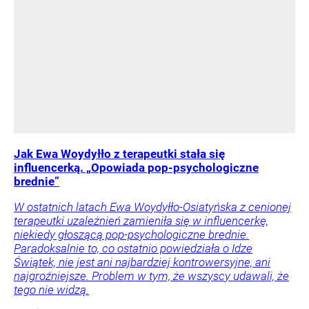
Jak Ewa Woydyłło z terapeutki stała się
influencerką. „Opowiada pop-psychologiczne
brednie”
W ostatnich latach Ewa Woydyłło-Osiatyńska z cenionej
terapeutki uzależnień zamieniła się w influencerkę,
niekiedy głoszącą pop-psychologiczne brednie.
Paradoksalnie to, co ostatnio powiedziała o Idze
Świątek, nie jest ani najbardziej kontrowersyjne, ani
najgroźniejsze. Problem w tym, że wszyscy udawali, że
tego nie widzą.