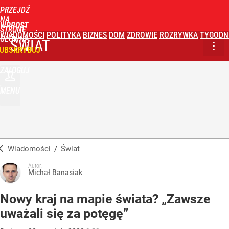
PRZEJDŹ
NA
WPROST
STRONĘ
WIADOMOŚCI
POLITYKA
BIZNES
DOM
ZDROWIE
ROZRYWKA
TYGODN
GŁÓWNĄ
ŚWIAT
UBSKRYBUJ
ZALOGUJ
MENU
Wiadomości
/
Świat
Autor:
Michał Banasiak
Nowy kraj na mapie świata? „Zawsze
uważali się za potęgę”