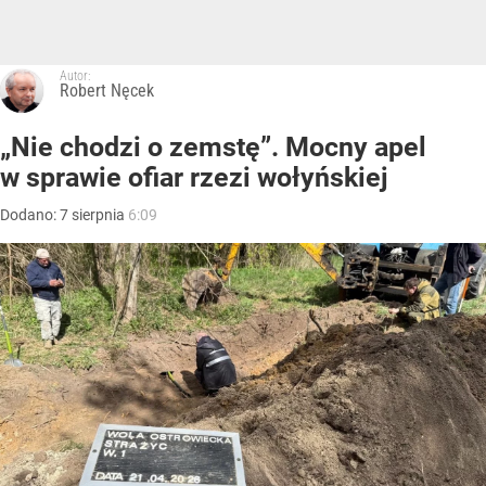
Autor:
Robert Nęcek
„Nie chodzi o zemstę”. Mocny apel
w sprawie ofiar rzezi wołyńskiej
Dodano:
7
sierpnia
6:09