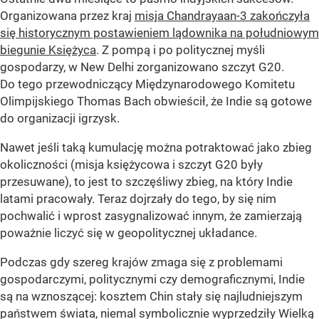
Organizowana przez kraj
misja Chandrayaan-3 zakończyła
się historycznym postawieniem lądownika na południowym
biegunie Księżyca
. Z pompą i po politycznej myśli
gospodarzy, w New Delhi zorganizowano szczyt G20.
Do tego przewodniczący Międzynarodowego Komitetu
Olimpijskiego Thomas Bach obwieścił, że Indie są gotowe
do organizacji igrzysk.
Nawet jeśli taką kumulację można potraktować jako zbieg
okoliczności (misja księżycowa i szczyt G20 były
przesuwane), to jest to szczęśliwy zbieg, na który Indie
latami pracowały. Teraz dojrzały do tego, by się nim
pochwalić i wprost zasygnalizować innym, że zamierzają
poważnie liczyć się w geopolitycznej układance.
Podczas gdy szereg krajów zmaga się z problemami
gospodarczymi, politycznymi czy demograficznymi, Indie
są na wznoszącej: kosztem Chin stały się najludniejszym
państwem świata, niemal symbolicznie wyprzedziły Wielką