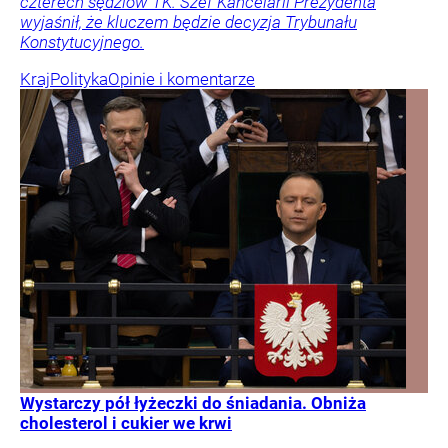
czterech sędziów TK. Szef Kancelarii Prezydenta
wyjaśnił, że kluczem będzie decyzja Trybunału
Konstytucyjnego.
Kraj
Polityka
Opinie i komentarze
Wystarczy pół łyżeczki do śniadania. Obniża
cholesterol i cukier we krwi