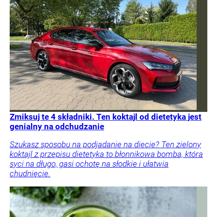
Zmiksuj te 4 składniki. Ten koktajl od dietetyka jest
genialny na odchudzanie
Szukasz sposobu na podjadanie na diecie? Ten zielony
koktajl z przepisu dietetyka to błonnikowa bomba, która
syci na długo, gasi ochotę na słodkie i ułatwia
chudnięcie.