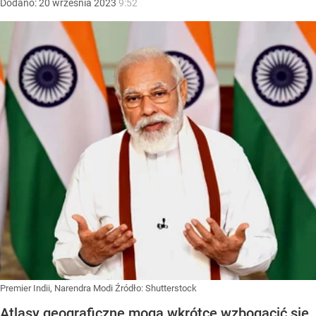
Dodano:
20
września
2023
9:52
Premier Indii, Narendra Modi
Źródło:
Shutterstock
Atlasy geograficzne mogą wkrótce wzbogacić się