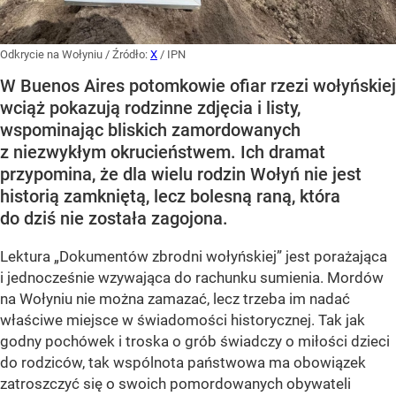
Odkrycie na Wołyniu
/ Źródło:
X
/
IPN
W Buenos Aires potomkowie ofiar rzezi wołyńskiej
wciąż pokazują rodzinne zdjęcia i listy,
wspominając bliskich zamordowanych
z niezwykłym okrucieństwem. Ich dramat
przypomina, że dla wielu rodzin Wołyń nie jest
historią zamkniętą, lecz bolesną raną, która
do dziś nie została zagojona.
Lektura „Dokumentów zbrodni wołyńskiej” jest porażająca
i jednocześnie wzywająca do rachunku sumienia. Mordów
na Wołyniu nie można zamazać, lecz trzeba im nadać
właściwe miejsce w świadomości historycznej. Tak jak
godny pochówek i troska o grób świadczy o miłości dzieci
do rodziców, tak wspólnota państwowa ma obowiązek
zatroszczyć się o swoich pomordowanych obywateli