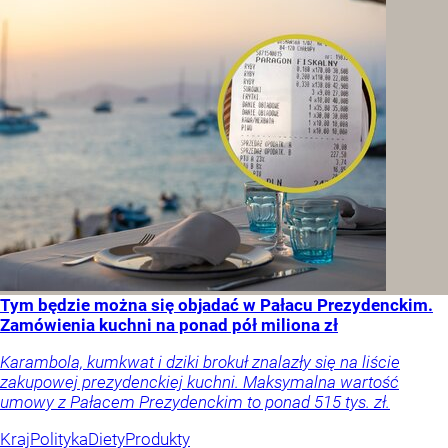
Tym będzie można się objadać w Pałacu Prezydenckim.
Zamówienia kuchni na ponad pół miliona zł
Karambola, kumkwat i dziki brokuł znalazły się na liście
zakupowej prezydenckiej kuchni. Maksymalna wartość
umowy z Pałacem Prezydenckim to ponad 515 tys. zł.
Kraj
Polityka
Diety
Produkty