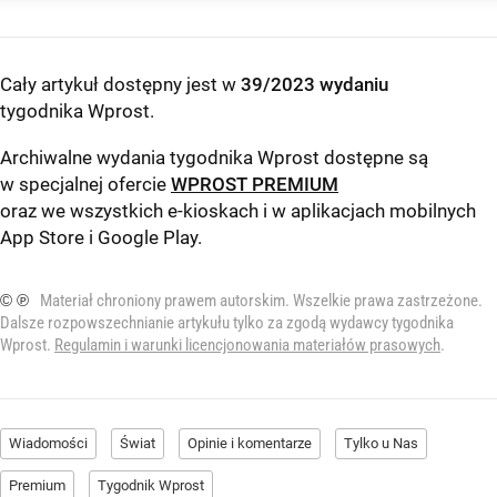
Cały artykuł dostępny jest w
39/2023 wydaniu
tygodnika Wprost
.
Archiwalne wydania tygodnika Wprost dostępne są
w specjalnej ofercie
WPROST PREMIUM
oraz we wszystkich e-kioskach i w aplikacjach mobilnych
App Store
i
Google Play
.
© ℗
Materiał chroniony prawem autorskim. Wszelkie prawa zastrzeżone.
Dalsze rozpowszechnianie artykułu tylko za zgodą wydawcy tygodnika
Wprost.
Regulamin i warunki licencjonowania materiałów prasowych
.
Wiadomości
Świat
Opinie i komentarze
Tylko u Nas
Premium
Tygodnik Wprost