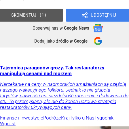
SKOMENTUJ
UDOSTĘPNIJ
1
Obserwuj nas
w
Google News
Dodaj jako
źródło w Google
Tajemnica paragonów grozy. Tak restauratorzy
manipulują cenami nad morzem
Narzekanie na ceny w nadmorskich smażalniach są częścią
naszego wakacyjnego folkloru. Jednak to nie głupota
turystów, naiwność ani niezdolność mnożenia i dodawania do
stu. To przemyślana, ale nie do końca uczciwa strategia
restauratorów ukrywających ceny.
Finanse i inwestycje
Podróże
Kraj
Tylko u Nas
Tygodnik
Wprost