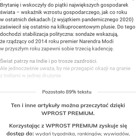
Brytanię i wskoczyły do piątki największych gospodarek
świata – wskaźnik wzrostu gospodarczego, jak co roku
w ostatnich dekadach (z wyjątkiem pandemicznego 2020)
zaświecił się ostatnio na kilkuprocentowym plusie. Do tego
dochodzi stabilizacja polityczna: sondaże wskazują,
że rządzący od 2014 roku premier Narendra Modi
w przyszłym roku zapewni sobie trzecią kadencję.
Świat patrzy na Indie i po trosze zazdrości.
Ale jednocześnie uważa, by nie przegapić okazji na granie
z Indiami w jednej drużynie.
Pozostało 89% tekstu
Ten i inne artykuły można przeczytać dzięki
WPROST PREMIUM.
Korzystając z WPROST PREMIUM zyskuje się
dostęp do:
wydań tygodnika, rankingów, wywiadów,