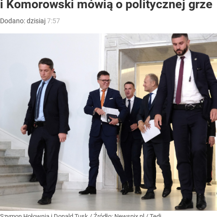
i Komorowski mówią o politycznej grze
Dodano:
dzisiaj
7:57
Szymon Hołownia i Donald Tusk
/ Źródło:
Newspix.pl
/
Tedi