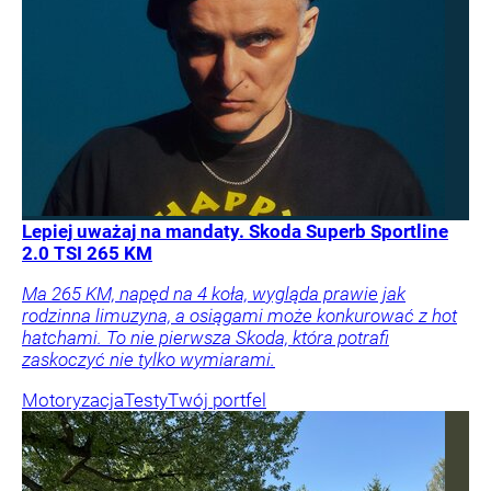
Lepiej uważaj na mandaty. Skoda Superb Sportline
2.0 TSI 265 KM
Ma 265 KM, napęd na 4 koła, wygląda prawie jak
rodzinna limuzyna, a osiągami może konkurować z hot
hatchami. To nie pierwsza Skoda, która potrafi
zaskoczyć nie tylko wymiarami.
Motoryzacja
Testy
Twój portfel