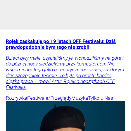
Rojek zaskakuje po 19 latach OFF Festivalu: Dziś
prawdopodobnie bym tego nie zrobił
Dzieci były małe, usypialiśmy je, wchodziliśmy na górę i
do późnej nocy siedzieliśmy przy komputerach. Nie
wspominam tego jako romantycznego czasu, za którym
dziś szczególnie tęsknię. To była po prostu bardzo
ciężka praca – mówi Artur Rojek o początkach OFF
Festivalu.
Rozrywka
Festiwale/Przeglądy
Muzyka
Tylko u Nas