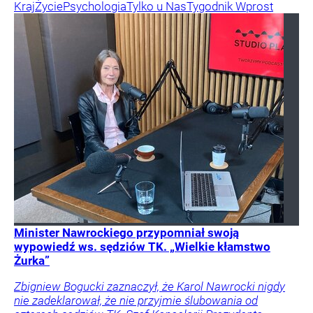
Kraj
Życie
Psychologia
Tylko u Nas
Tygodnik Wprost
Minister Nawrockiego przypomniał swoją
wypowiedź ws. sędziów TK. „Wielkie kłamstwo
Żurka”
Zbigniew Bogucki zaznaczył, że Karol Nawrocki nigdy
nie zadeklarował, że nie przyjmie ślubowania od