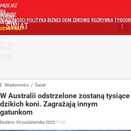
PRZEJDŹ
NA
WPROST
STRONĘ
WIADOMOŚCI
POLITYKA
BIZNES
DOM
ZDROWIE
ROZRYWKA
TYGODN
GŁÓWNĄ
ŚWIAT
UBSKRYBUJ
ZALOGUJ
MENU
Wiadomości
/
Świat
W Australii odstrzelone zostaną tysiące
dzikich koni. Zagrażają innym
gatunkom
Dodano:
30
października
2023
11:01