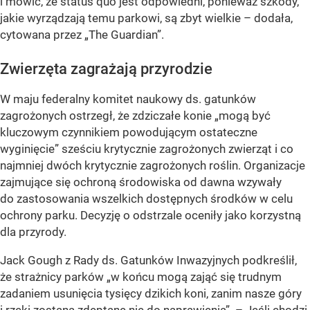
i mówić, że status quo jest odpowiedni, ponieważ szkody,
jakie wyrządzają temu parkowi, są zbyt wielkie – dodała,
cytowana przez „The Guardian”.
Zwierzęta zagrażają przyrodzie
W maju federalny komitet naukowy ds. gatunków
zagrożonych ostrzegł, że zdziczałe konie „mogą być
kluczowym czynnikiem powodującym ostateczne
wyginięcie” sześciu krytycznie zagrożonych zwierząt i co
najmniej dwóch krytycznie zagrożonych roślin. Organizacje
zajmujące się ochroną środowiska od dawna wzywały
do zastosowania wszelkich dostępnych środków w celu
ochrony parku. Decyzję o odstrzale oceniły jako korzystną
dla przyrody.
Jack Gough z Rady ds. Gatunków Inwazyjnych podkreślił,
że strażnicy parków „w końcu mogą zająć się trudnym
zadaniem usunięcia tysięcy dzikich koni, zanim nasze góry