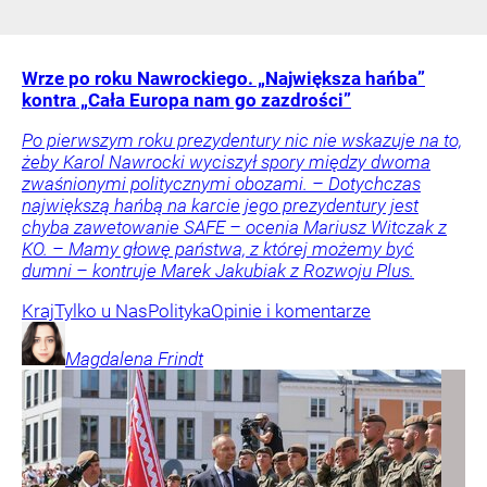
Wrze po roku Nawrockiego. „Największa hańba”
kontra „Cała Europa nam go zazdrości”
Po pierwszym roku prezydentury nic nie wskazuje na to,
żeby Karol Nawrocki wyciszył spory między dwoma
zwaśnionymi politycznymi obozami. – Dotychczas
największą hańbą na karcie jego prezydentury jest
chyba zawetowanie SAFE – ocenia Mariusz Witczak z
KO. – Mamy głowę państwa, z której możemy być
dumni – kontruje Marek Jakubiak z Rozwoju Plus.
Kraj
Tylko u Nas
Polityka
Opinie i komentarze
Magdalena
Frindt