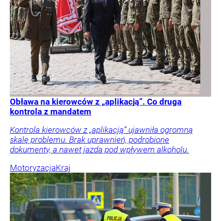
Obława na kierowców z „aplikacją”. Co druga
kontrola z mandatem
Kontrola kierowców z „aplikacją” ujawniła ogromną
skalę problemu. Brak uprawnień, podrobione
dokumenty, a nawet jazda pod wpływem alkoholu.
Motoryzacja
Kraj