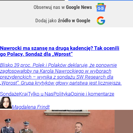
Obserwuj nas
w
Google News
Dodaj jako
źródło w Google
Nawrocki ma szansę na drugą kadencję? Tak ocenili
go Polacy. Sondaż dla „Wprost”
Blisko 39 proc. Polek i Polaków deklaruje, że ponownie
zagłosowałoby na Karola Nawrockiego w wyborach
prezydenckich – wynika z sondażu SW Research dla
„Wprost”. Grupa krytyków głowy państwa jest liczniejsza.
Sondaże
Kraj
Tylko u Nas
Polityka
Opinie i komentarze
Magdalena
Frindt