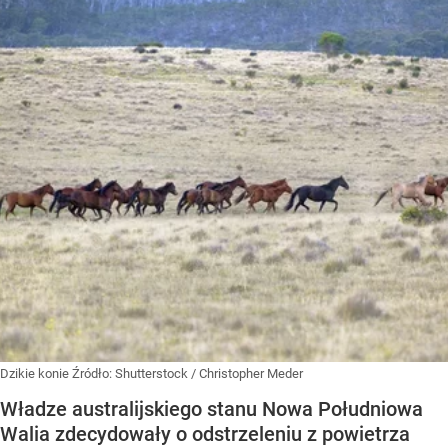
Dzikie konie
Źródło:
Shutterstock
/
Christopher Meder
Władze australijskiego stanu Nowa Południowa
Walia zdecydowały o odstrzeleniu z powietrza