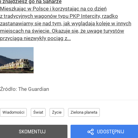
i znajdziesz go na Saharze
Mieszkając w Polsce i korzystając na co dzień
z tradycyjnych wagonów typu PKP Intercity, rzadko
zastanawiamy się nad tym, jak wyglądają koleje w innych
miejscach na świecie. Okazuje się, że uwagę turystów
przyciąga niezwykły pociąg z...
Źródło:
The Guardian
Wiadomości
Świat
Życie
Zielona planeta
SKOMENTUJ
UDOSTĘPNIJ