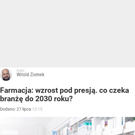
Autor:
Witold Ziomek
Farmacja: wzrost pod presją. co czeka
branżę do 2030 roku?
Dodano:
27
lipca
13:15