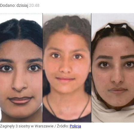
Dodano:
dzisiaj
20:48
Zaginęły 3 siostry w Warszawie
/ Źródło:
Policja