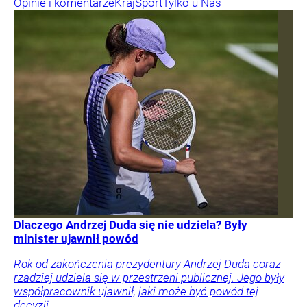
Opinie i komentarze
Kraj
Sport
Tylko u Nas
Dlaczego Andrzej Duda się nie udziela? Były
minister ujawnił powód
Rok od zakończenia prezydentury Andrzej Duda coraz
rzadziej udziela się w przestrzeni publicznej. Jego były
współpracownik ujawnił, jaki może być powód tej
decyzji.