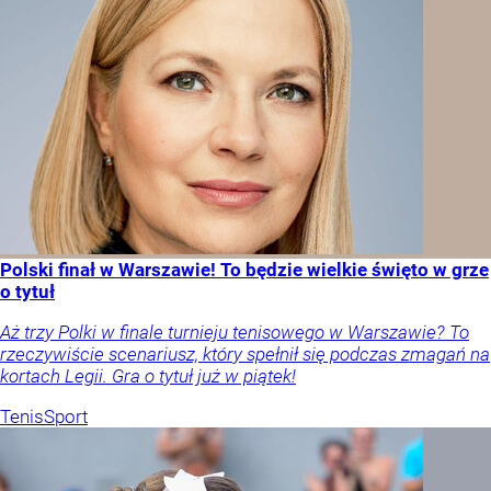
Polski finał w Warszawie! To będzie wielkie święto w grze
o tytuł
Aż trzy Polki w finale turnieju tenisowego w Warszawie? To
rzeczywiście scenariusz, który spełnił się podczas zmagań na
kortach Legii. Gra o tytuł już w piątek!
Tenis
Sport