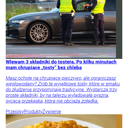
Wlewam 3 składniki do tostera. Po kilku minutach
mam chrupiące „tosty” bez chleba
Masz ochotę na chrupiące pieczywo, ale ograniczasz
węglowodany? Zrób te wyjątkowe tosty, które w smaku
do złudzenia przypominają tradycyjne. Wystarczą trzy
proste składniki, by na talerzu wylądowała pyszna,
sycąca przekąska, która nie obciąża żołądka.
Przepisy
Produkty
Żywienie