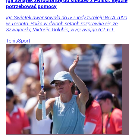
Iga Świątek zwróciła się do kibiców z Polski. Będzie
potrzebować pomocy
Iga Świątek awansowała do IV rundy turnieju WTA 1000
w Toronto. Polka w dwóch setach rozprawiła się ze
Szwajcarką Viktorija Golubic, wygrywając 6:2, 6:1.
Tenis
Sport