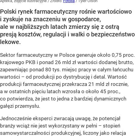
Apteka, zdjęcie ilustracyjne
/ Źródło:
Fotolia
/
Tyler Olson
Polski rynek farmaceutyczny rośnie wartościowo
i zyskuje na znaczeniu w gospodarce,
ale w najbliższych latach zmierzy się z ostrą
presją kosztów, regulacji i walki o bezpieczeństwo
lekowe.
Sektor farmaceutyczny w Polsce generuje około 0,75 proc.
krajowego PKB i ponad 26 mld zł wartości dodanej brutto,
zapewniając ponad 80 tys. miejsc pracy w całym łańcuchu
wartości – od produkcji po dystrybucję i detal. Wartość
produkcji farmaceutycznej przekracza 21 mld zł rocznie,
a w ostatnich pięciu latach wzrosła o około 45 proc.,
co potwierdza, że jest to jedna z bardziej dynamicznych
gałęzi przemysłu.
Jednocześnie eksperci zwracają uwagę, że potencjał
branży wciąż nie jest wykorzystany w pełni – stopień
samowystarczalności produkcyjnej, liczony jako relacja