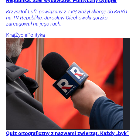
Republika. Szef wydawców: Polityczny cyngiel
Krzysztof Luft, powiązany z TVP, złożył skargę do KRRiT
na TV Republika. Jarosław Olechowski gorzko
zareagował na jego ruch.
Kraj
Życie
Polityka
Quiz ortograficzny z nazwami zwierząt. Każdy „byk”