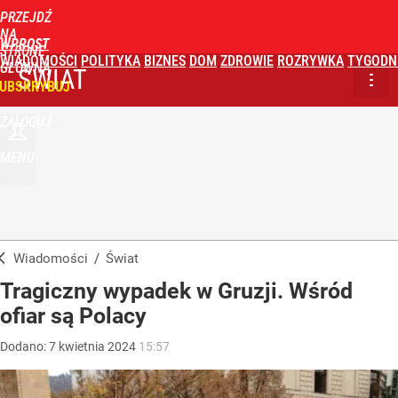
PRZEJDŹ
NA
WPROST
STRONĘ
WIADOMOŚCI
POLITYKA
BIZNES
DOM
ZDROWIE
ROZRYWKA
TYGODN
GŁÓWNĄ
ŚWIAT
UBSKRYBUJ
ZALOGUJ
MENU
Wiadomości
/
Świat
Tragiczny wypadek w Gruzji. Wśród
ofiar są Polacy
Dodano:
7
kwietnia
2024
15:57