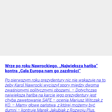
Wrze po roku Nawrockiego. „Największa hańba”
kontra „Cała Europa nam go zazdrości”
Po pierwszym roku prezydentury nic nie wskazuje na to,
żeby Karol Nawrocki wyciszył spory między dwoma
zwaśnionymi politycznymi obozami. – Dotychczas
największą hańbą na karcie jego prezydentury jest
chyba zawetowanie SAFE – ocenia Mariusz Witczak z
KO. – Mamy głowę państwa, z której możemy być
dumni – kontruje Marek Jakubiak z Rozwoju Plus.