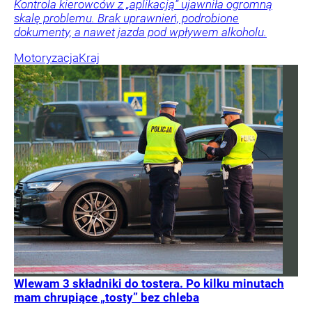
Kontrola kierowców z „aplikacją” ujawniła ogromną
skalę problemu. Brak uprawnień, podrobione
dokumenty, a nawet jazda pod wpływem alkoholu.
Motoryzacja
Kraj
Wlewam 3 składniki do tostera. Po kilku minutach
mam chrupiące „tosty” bez chleba