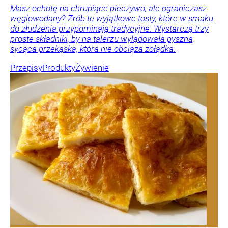
Masz ochotę na chrupiące pieczywo, ale ograniczasz
węglowodany? Zrób te wyjątkowe tosty, które w smaku
do złudzenia przypominają tradycyjne. Wystarczą trzy
proste składniki, by na talerzu wylądowała pyszna,
sycąca przekąska, która nie obciąża żołądka.
Przepisy
Produkty
Żywienie