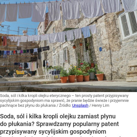
Soda, sól i kilka kropli olejku eterycznego – ten prosty patent przypisywany
sycylijskim gospodyniom ma sprawić, że pranie będzie świeże i przyjemnie
pachnące bez płynu do płukania
/ Źródło:
Unsplash
/
Henry Lim
Soda, sól i kilka kropli olejku zamiast płynu
do płukania? Sprawdzamy popularny patent
przypisywany sycylijskim gospodyniom