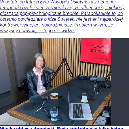
W ostatnich latach Ewa Woydyłło-Osiatyńska z cenionej
terapeutki uzależnień zamieniła się w influencerkę, niekiedy
głoszącą pop-psychologiczne brednie. Paradoksalnie to, co
ostatnio powiedziała o Idze Świątek, nie jest ani najbardziej
kontrowersyjne, ani najgroźniejsze. Problem w tym, że
wszyscy udawali, że tego nie widzą.
Wielka obława drogówki. Będą kontrolować tylko jedno