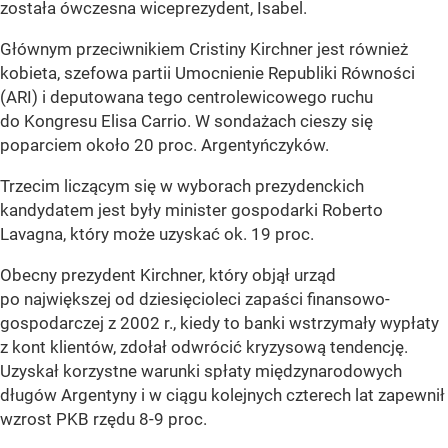
została ówczesna wiceprezydent, Isabel.
Głównym przeciwnikiem Cristiny Kirchner jest również
kobieta, szefowa partii Umocnienie Republiki Równości
(ARI) i deputowana tego centrolewicowego ruchu
do Kongresu Elisa Carrio. W sondażach cieszy się
poparciem około 20 proc. Argentyńczyków.
Trzecim liczącym się w wyborach prezydenckich
kandydatem jest były minister gospodarki Roberto
Lavagna, który może uzyskać ok. 19 proc.
Obecny prezydent Kirchner, który objął urząd
po największej od dziesięcioleci zapaści finansowo-
gospodarczej z 2002 r., kiedy to banki wstrzymały wypłaty
z kont klientów, zdołał odwrócić kryzysową tendencję.
Uzyskał korzystne warunki spłaty międzynarodowych
długów Argentyny i w ciągu kolejnych czterech lat zapewnił
wzrost PKB rzędu 8-9 proc.