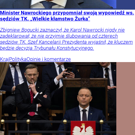
Minister Nawrockiego przypomniał swoją wypowiedź ws.
sędziów TK. „Wielkie kłamstwo Żurka”
Zbigniew Bogucki zaznaczył, że Karol Nawrocki nigdy nie
zadeklarował, że nie przyjmie ślubowania od czterech
sędziów TK. Szef Kancelarii Prezydenta wyjaśnił, że kluczem
będzie decyzja Trybunału Konstytucyjnego.
Kraj
Polityka
Opinie i komentarze