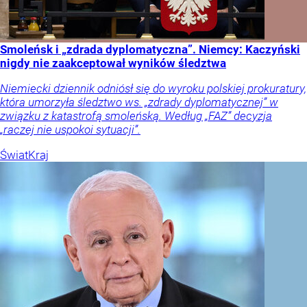
Smoleńsk i „zdrada dyplomatyczna”. Niemcy: Kaczyński
nigdy nie zaakceptował wyników śledztwa
Niemiecki dziennik odniósł się do wyroku polskiej prokuratury,
która umorzyła śledztwo ws. „zdrady dyplomatycznej” w
związku z katastrofą smoleńską. Według „FAZ” decyzja
„raczej nie uspokoi sytuacji”.
Świat
Kraj