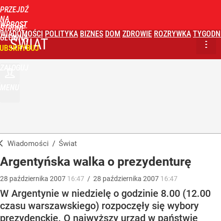
PRZEJDŹ
NA
WPROST
STRONĘ
WIADOMOŚCI
POLITYKA
BIZNES
DOM
ZDROWIE
ROZRYWKA
TYGODN
GŁÓWNĄ
ŚWIAT
UBSKRYBUJ
ZALOGUJ
MENU
Wiadomości
/
Świat
Argentyńska walka o prezydenturę
28
października
2007
16:47
/
28
października
2007
16:47
W Argentynie w niedzielę o godzinie 8.00 (12.00
czasu warszawskiego) rozpoczęły się wybory
prezydenckie. O najwyższy urząd w państwie