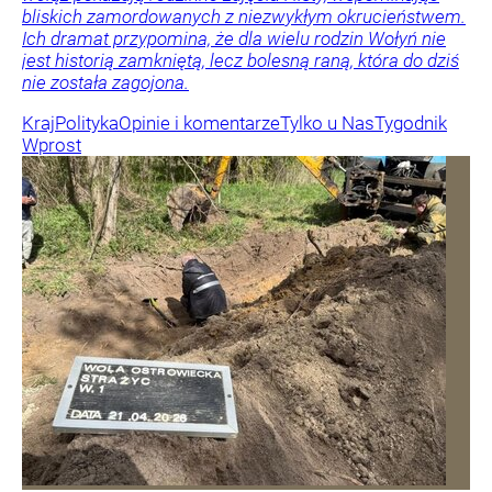
bliskich zamordowanych z niezwykłym okrucieństwem.
Ich dramat przypomina, że dla wielu rodzin Wołyń nie
jest historią zamkniętą, lecz bolesną raną, która do dziś
nie została zagojona.
Kraj
Polityka
Opinie i komentarze
Tylko u Nas
Tygodnik
Wprost