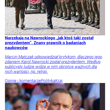
Narzekają na Nawrockiego „jak ktoś taki został
prezydentem”. Znany prawnik o badaniach
naukowców
Marcin Matczak odpowiedział krytykom, dlaczego jego
zdaniem Karol Nawrocki został prezydentem. Według
publicysty ludzie widzą w nim obrońcę ważnych dla
nich wartości, np. religii.
Opinie i komentarze
Polityka
Kraj