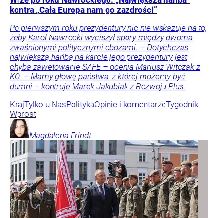
Wrze po roku Nawrockiego. „Największa hańba”
kontra „Cała Europa nam go zazdrości”
Po pierwszym roku prezydentury nic nie wskazuje na to,
żeby Karol Nawrocki wyciszył spory między dwoma
zwaśnionymi politycznymi obozami. – Dotychczas
największą hańbą na karcie jego prezydentury jest
chyba zawetowanie SAFE – ocenia Mariusz Witczak z
KO. – Mamy głowę państwa, z której możemy być
dumni – kontruje Marek Jakubiak z Rozwoju Plus.
Kraj
Tylko u Nas
Polityka
Opinie i komentarze
Tygodnik
Wprost
Magdalena
Frindt