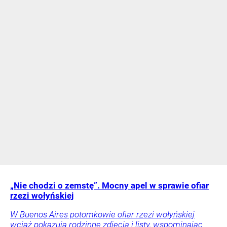
„Nie chodzi o zemstę”. Mocny apel w sprawie ofiar
rzezi wołyńskiej
W Buenos Aires potomkowie ofiar rzezi wołyńskiej
wciąż pokazują rodzinne zdjęcia i listy, wspominając