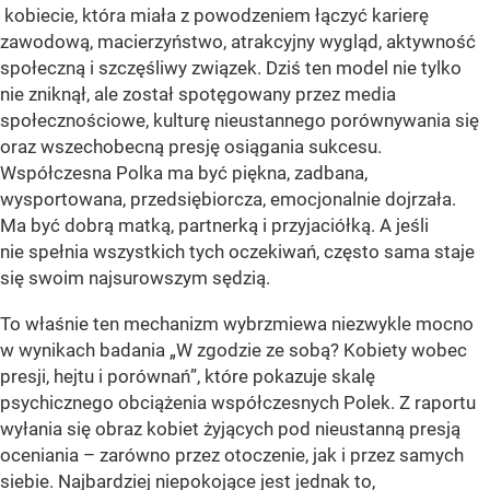
kobiecie, która miała z powodzeniem łączyć karierę
zawodową, macierzyństwo, atrakcyjny wygląd, aktywność
społeczną i szczęśliwy związek. Dziś ten model nie tylko
nie zniknął, ale został spotęgowany przez media
społecznościowe, kulturę nieustannego porównywania się
oraz wszechobecną presję osiągania sukcesu.
Współczesna Polka ma być piękna, zadbana,
wysportowana, przedsiębiorcza, emocjonalnie dojrzała.
Ma być dobrą matką, partnerką i przyjaciółką. A jeśli
nie spełnia wszystkich tych oczekiwań, często sama staje
się swoim najsurowszym sędzią.
To właśnie ten mechanizm wybrzmiewa niezwykle mocno
w wynikach badania „W zgodzie ze sobą? Kobiety wobec
presji, hejtu i porównań”, które pokazuje skalę
psychicznego obciążenia współczesnych Polek. Z raportu
wyłania się obraz kobiet żyjących pod nieustanną presją
oceniania – zarówno przez otoczenie, jak i przez samych
siebie. Najbardziej niepokojące jest jednak to,