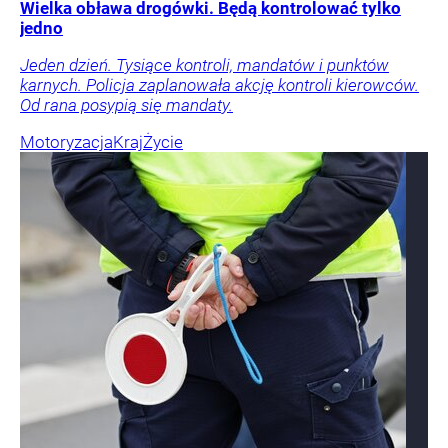
Wielka obława drogówki. Będą kontrolować tylko
jedno
Jeden dzień. Tysiące kontroli, mandatów i punktów
karnych. Policja zaplanowała akcję kontroli kierowców.
Od rana posypią się mandaty.
Motoryzacja
Kraj
Życie