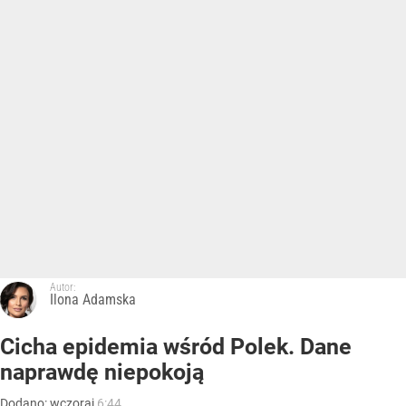
Autor:
Ilona Adamska
Cicha epidemia wśród Polek. Dane
naprawdę niepokoją
Dodano:
wczoraj
6:44