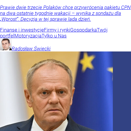
Prawie dwie trzecie Polaków chce przywrócenia pakietu CPN
na dwa ostatnie tygodnie wakacji – wynika z sondażu dla
„Wprost”. Decyzja w tej sprawie lada dzień.
Finanse i inwestycje
Firmy i rynki
Gospodarka
Twój
portfel
Motoryzacja
Tylko u Nas
Radosław
Święcki