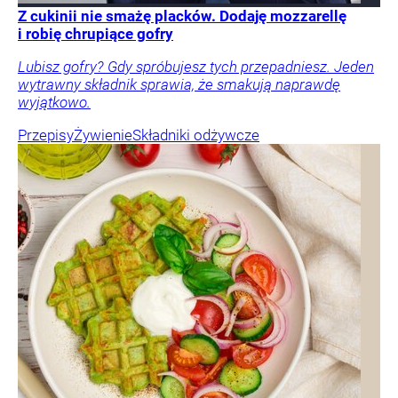
Z cukinii nie smażę placków. Dodaję mozzarellę
i robię chrupiące gofry
Lubisz gofry? Gdy spróbujesz tych przepadniesz. Jeden
wytrawny składnik sprawia, że smakują naprawdę
wyjątkowo.
Przepisy
Żywienie
Składniki odżywcze