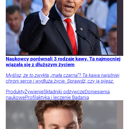
Naukowcy porównali 3 rodzaje kawy. Ta najmocniej
wiązała się z dłuższym życiem
Myślisz, że to zwykła „mała czarna”? Ta kawa najsilniej
chroni serce i wydłuża życie. Sprawdź, czy ją pijesz.
Produkty
Żywienie
Składniki odżywcze
Doniesienia
naukowe
Profilaktyka i leczenie
Badania