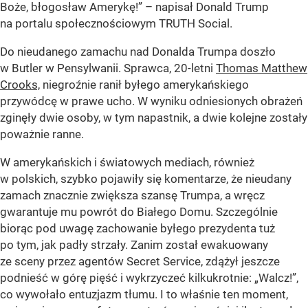
Boże, błogosław Amerykę!” – napisał Donald Trump
na portalu społecznościowym TRUTH Social.
Do nieudanego zamachu nad Donalda Trumpa doszło
w Butler w Pensylwanii. Sprawca, 20-letni
Thomas Matthew
Crooks,
niegroźnie ranił byłego amerykańskiego
przywódcę w prawe ucho. W wyniku odniesionych obrażeń
zginęły dwie osoby, w tym napastnik, a dwie kolejne zostały
poważnie ranne.
W amerykańskich i światowych mediach, również
w polskich, szybko pojawiły się komentarze, że nieudany
zamach znacznie zwiększa szansę Trumpa, a wręcz
gwarantuje mu powrót do Białego Domu. Szczególnie
biorąc pod uwagę zachowanie byłego prezydenta tuż
po tym, jak padły strzały. Zanim został ewakuowany
ze sceny przez agentów Secret Service, zdążył jeszcze
podnieść w górę pięść i wykrzyczeć kilkukrotnie: „Walcz!”,
co wywołało entuzjazm tłumu. I to właśnie ten moment,