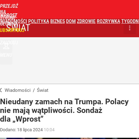
PRZEJDŹ
NA
WPROST
STRONĘ
WIADOMOŚCI
POLITYKA
BIZNES
DOM
ZDROWIE
ROZRYWKA
TYGODN
GŁÓWNĄ
ŚWIAT
UBSKRYBUJ
ZALOGUJ
MENU
Wiadomości
/
Świat
Nieudany zamach na Trumpa. Polacy
nie mają wątpliwości. Sondaż
dla „Wprost”
Dodano:
18
lipca
2024
10:04