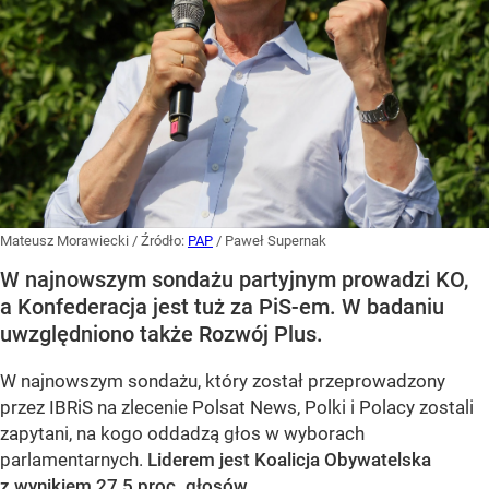
Mateusz Morawiecki
/ Źródło:
PAP
/
Paweł Supernak
W najnowszym sondażu partyjnym prowadzi KO,
a Konfederacja jest tuż za PiS-em. W badaniu
uwzględniono także Rozwój Plus.
W najnowszym sondażu, który został przeprowadzony
przez IBRiS na zlecenie Polsat News, Polki i Polacy zostali
zapytani, na kogo oddadzą głos w wyborach
parlamentarnych.
Liderem jest Koalicja Obywatelska
z wynikiem 27,5 proc. głosów
.