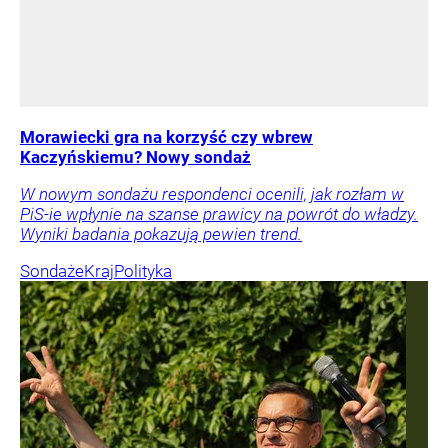
Morawiecki gra na korzyść czy wbrew
Kaczyńskiemu? Nowy sondaż
W nowym sondażu respondenci ocenili, jak rozłam w
PiS-ie wpłynie na szanse prawicy na powrót do władzy.
Wyniki badania pokazują pewien trend.
Sondaże
Kraj
Polityka