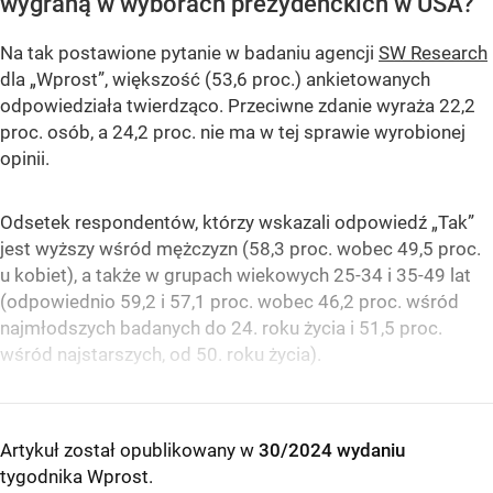
wygraną w wyborach prezydenckich w USA?
Na tak postawione pytanie w badaniu agencji
SW Research
dla „Wprost”, większość (53,6 proc.) ankietowanych
odpowiedziała twierdząco. Przeciwne zdanie wyraża 22,2
proc. osób, a 24,2 proc. nie ma w tej sprawie wyrobionej
opinii.
Odsetek respondentów, którzy wskazali odpowiedź „Tak”
jest wyższy wśród mężczyzn (58,3 proc. wobec 49,5 proc.
u kobiet), a także w grupach wiekowych 25-34 i 35-49 lat
(odpowiednio 59,2 i 57,1 proc. wobec 46,2 proc. wśród
najmłodszych badanych do 24. roku życia i 51,5 proc.
wśród najstarszych, od 50. roku życia).
Artykuł został opublikowany w
30/2024 wydaniu
tygodnika Wprost
.