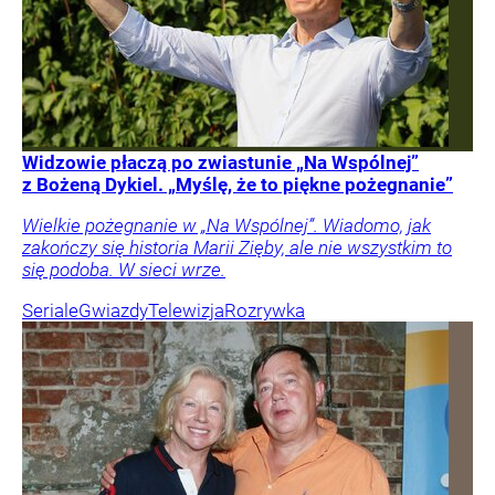
Widzowie płaczą po zwiastunie „Na Wspólnej”
z Bożeną Dykiel. „Myślę, że to piękne pożegnanie”
Wielkie pożegnanie w „Na Wspólnej”. Wiadomo, jak
zakończy się historia Marii Zięby, ale nie wszystkim to
się podoba. W sieci wrze.
Seriale
Gwiazdy
Telewizja
Rozrywka