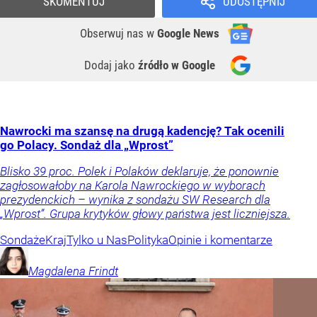
SKOMENTUJ
UDOSTĘPNIJ
Obserwuj nas
w
Google News
Dodaj jako
źródło w Google
Nawrocki ma szansę na drugą kadencję? Tak ocenili
go Polacy. Sondaż dla „Wprost”
Blisko 39 proc. Polek i Polaków deklaruje, że ponownie
zagłosowałoby na Karola Nawrockiego w wyborach
prezydenckich – wynika z sondażu SW Research dla
„Wprost”. Grupa krytyków głowy państwa jest liczniejsza.
Sondaże
Kraj
Tylko u Nas
Polityka
Opinie i komentarze
Magdalena
Frindt