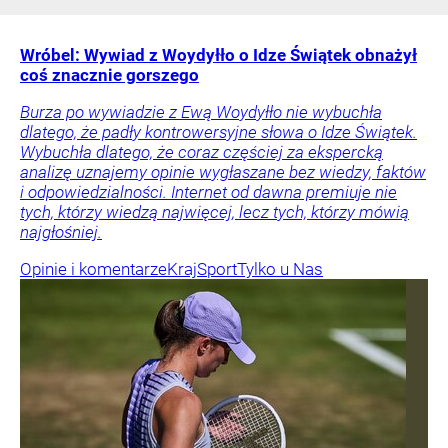
Wróbel: Wywiad z Woydyłło o Idze Świątek obnażył
coś znacznie gorszego
Burza po wywiadzie z Ewą Woydyłło nie wybuchła
dlatego, że padły kontrowersyjne słowa o Idze Świątek.
Wybuchła dlatego, że coraz częściej za ekspercką
analizę uznajemy opinie wygłaszane bez wiedzy, faktów
i odpowiedzialności. Internet od dawna premiuje nie
tych, którzy wiedzą najwięcej, lecz tych, którzy mówią
najgłośniej.
Opinie i komentarze
Kraj
Sport
Tylko u Nas