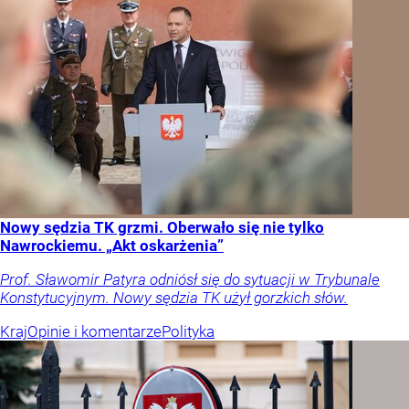
Nowy sędzia TK grzmi. Oberwało się nie tylko
Nawrockiemu. „Akt oskarżenia”
Prof. Sławomir Patyra odniósł się do sytuacji w Trybunale
Konstytucyjnym. Nowy sędzia TK użył gorzkich słów.
Kraj
Opinie i komentarze
Polityka