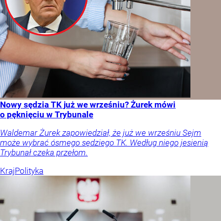
Nowy sędzia TK już we wrześniu? Żurek mówi
o pęknięciu w Trybunale
Waldemar Żurek zapowiedział, że już we wrześniu Sejm
może wybrać ósmego sędziego TK. Według niego jesienią
Trybunał czeka przełom.
Kraj
Polityka