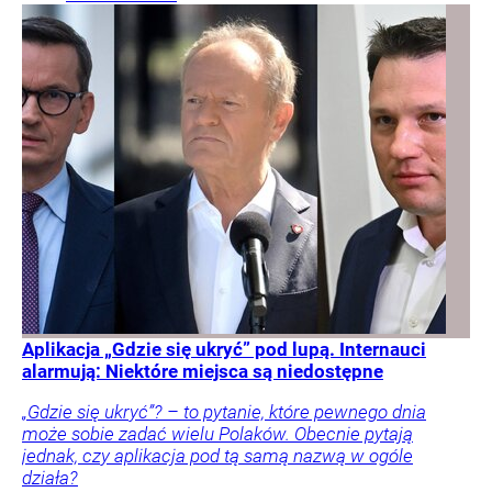
Aplikacja „Gdzie się ukryć” pod lupą. Internauci
alarmują: Niektóre miejsca są niedostępne
„Gdzie się ukryć”? – to pytanie, które pewnego dnia
może sobie zadać wielu Polaków. Obecnie pytają
jednak, czy aplikacja pod tą samą nazwą w ogóle
działa?