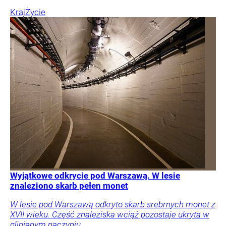
Kraj
Życie
Wyjątkowe odkrycie pod Warszawą. W lesie
znaleziono skarb pełen monet
W lesie pod Warszawą odkryto skarb srebrnych monet z
XVII wieku. Część znaleziska wciąż pozostaje ukryta w
glinianym naczyniu.