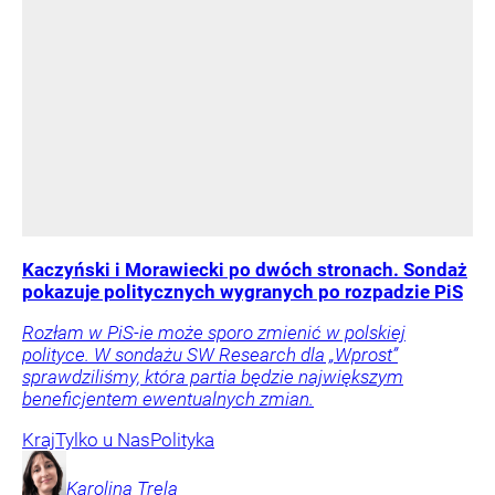
Kaczyński i Morawiecki po dwóch stronach. Sondaż
pokazuje politycznych wygranych po rozpadzie PiS
Rozłam w PiS-ie może sporo zmienić w polskiej
polityce. W sondażu SW Research dla „Wprost”
sprawdziliśmy, która partia będzie największym
beneficjentem ewentualnych zmian.
Kraj
Tylko u Nas
Polityka
Karolina
Trela