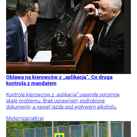
Obława na kierowców z „aplikacją”. Co druga
kontrola z mandatem
Kontrola kierowców z „aplikacją” ujawniła ogromną
skalę problemu. Brak uprawnień, podrobione
dokumenty, a nawet jazda pod wpływem alkoholu.
Motoryzacja
Kraj