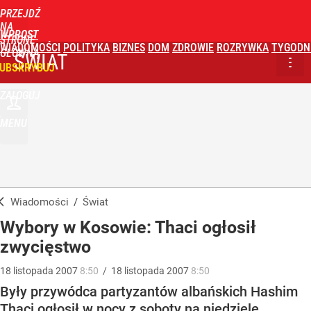
PRZEJDŹ
NA
WPROST
STRONĘ
WIADOMOŚCI
POLITYKA
BIZNES
DOM
ZDROWIE
ROZRYWKA
TYGODN
GŁÓWNĄ
ŚWIAT
UBSKRYBUJ
ZALOGUJ
MENU
Wiadomości
/
Świat
Wybory w Kosowie: Thaci ogłosił
zwycięstwo
18
listopada
2007
8:50
/
18
listopada
2007
8:50
Były przywódca partyzantów albańskich Hashim
Thaci ogłosił w nocy z soboty na niedzielę