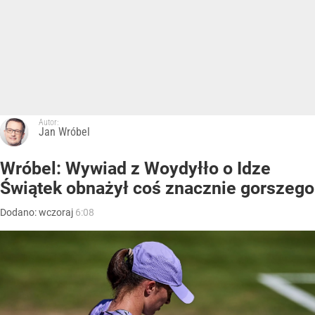
Autor:
Jan Wróbel
Wróbel: Wywiad z Woydyłło o Idze
Świątek obnażył coś znacznie gorszego
Dodano:
wczoraj
6:08