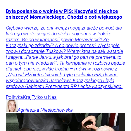
Była posłanka o wojnie w PiS: Kaczyński nie chce
zniszczyć Morawieckiego. Chodzi o coś większego
Głęboko wierzę, że oni wciąż mogą znaleźć powód, dla
którego warto usiąść do stołu i pojechać w Polskę
razem. Bo co w kampanii powie Morawiecki? Że
Kaczyński go zdradził? A co powie prezes? Wyciągnie
znowu doradzanie Tuskowi? Wtedy ktoś na sali wstanie
i zapyta: „Panie Jarku, a jak brał go pan na premiera, to
pan o tym nie wiedział?”. Ta kampania w rozbiciu będzie
dla nich obu niezwykle trudna – mówi w rozmowie z
„Wprost” Elżbieta Jakubiak, była posłanka PiS, dawna
współpracowniczka Jarosława Kaczyńskiego i była
szefowa Gabinetu Prezydenta RP Lecha Kaczyńskiego.
Polityka
Kraj
Tylko u Nas
Agnieszka
Niesłuchowska