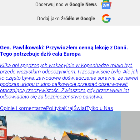
Obserwuj nas
w
Google News
Dodaj jako
źródło w Google
Gen. Pawlikowski: Przywiozłem cenną lekcję z Danii.
Tego potrzebuje dziś cała Europa
Kilka dni spędzonych wakacyjnie w Kopenhadze miało być
przede wszystkim odpoczynkiem. I rzeczywiście było. Ale jak
to często bywa, zawodowe doświadczenie sprawia, że nawet
podczas urlopu trudno całkowicie przestać obserwować
otaczającą rzeczywistość. Zwłaszcza gdy przez wiele lat
odpowiadało się za bezpieczeństwo państwa.
Opinie i komentarze
Polityka
Kraj
Świat
Tylko u Nas