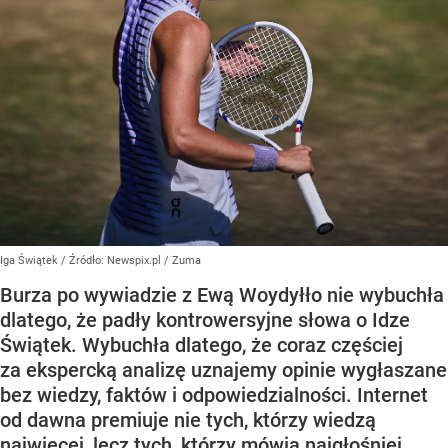
Iga Świątek
/ Źródło:
Newspix.pl
/
Zuma
Burza po wywiadzie z Ewą Woydyłło nie wybuchła
dlatego, że padły kontrowersyjne słowa o Idze
Świątek. Wybuchła dlatego, że coraz częściej
za ekspercką analizę uznajemy opinie wygłaszane
bez wiedzy, faktów i odpowiedzialności. Internet
od dawna premiuje nie tych, którzy wiedzą
najwięcej, lecz tych, którzy mówią najgłośniej.