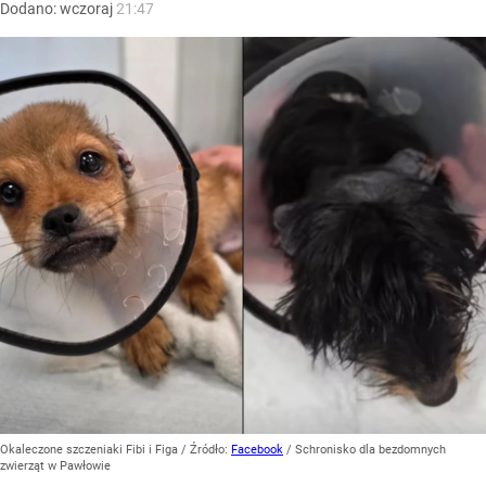
Dodano:
wczoraj
21:47
Okaleczone szczeniaki Fibi i Figa
/ Źródło:
Facebook
/
Schronisko dla bezdomnych
zwierząt w Pawłowie