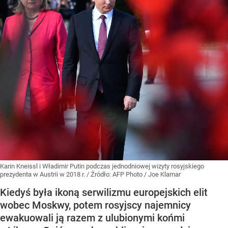
Karin Kneissl i Władimir Putin podczas jednodniowej wizyty rosyjskiego
prezydenta w Austrii w 2018 r.
/ Źródło:
AFP Photo / Joe Klamar
Kiedyś była ikoną serwilizmu europejskich elit
wobec Moskwy, potem rosyjscy najemnicy
ewakuowali ją razem z ulubionymi końmi