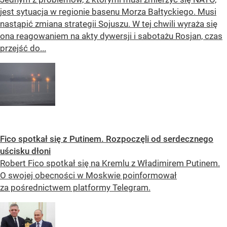
jest sytuacja w regionie basenu Morza Bałtyckiego. Musi
nastąpić zmiana strategii Sojuszu. W tej chwili wyraża się
ona reagowaniem na akty dywersji i sabotażu Rosjan, czas
przejść do...
Fico spotkał się z Putinem. Rozpoczęli od serdecznego
uścisku dłoni
Robert Fico spotkał się na Kremlu z Władimirem Putinem.
O swojej obecności w Moskwie poinformował
za pośrednictwem platformy Telegram.