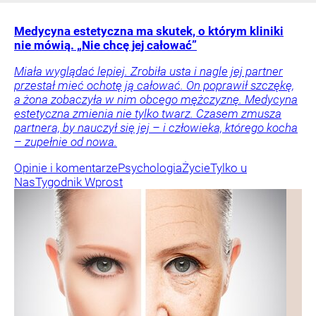
Medycyna estetyczna ma skutek, o którym kliniki
nie mówią. „Nie chcę jej całować”
Miała wyglądać lepiej. Zrobiła usta i nagle jej partner
przestał mieć ochotę ją całować. On poprawił szczękę,
a żona zobaczyła w nim obcego mężczyznę. Medycyna
estetyczna zmienia nie tylko twarz. Czasem zmusza
partnera, by nauczył się jej – i człowieka, którego kocha
– zupełnie od nowa.
Opinie i komentarze
Psychologia
Życie
Tylko u
Nas
Tygodnik Wprost