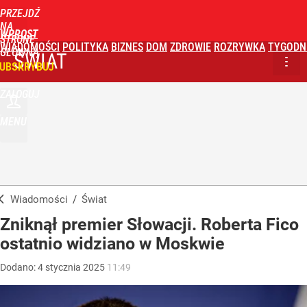
PRZEJDŹ
NA
WPROST
STRONĘ
WIADOMOŚCI
POLITYKA
BIZNES
DOM
ZDROWIE
ROZRYWKA
TYGODN
GŁÓWNĄ
ŚWIAT
UBSKRYBUJ
ZALOGUJ
MENU
Wiadomości
/
Świat
Zniknął premier Słowacji. Roberta Fico
ostatnio widziano w Moskwie
Dodano:
4
stycznia
2025
11:49