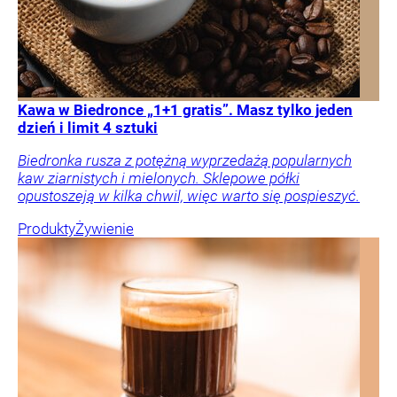
Kawa w Biedronce „1+1 gratis”. Masz tylko jeden
dzień i limit 4 sztuki
Biedronka rusza z potężną wyprzedażą popularnych
kaw ziarnistych i mielonych. Sklepowe półki
opustoszeją w kilka chwil, więc warto się pospieszyć.
Produkty
Żywienie