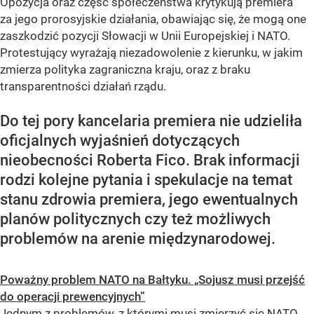
Opozycja oraz część społeczeństwa krytykują premiera
za jego prorosyjskie działania, obawiając się, że mogą one
zaszkodzić pozycji Słowacji w Unii Europejskiej i NATO.
Protestujący wyrażają niezadowolenie z kierunku, w jakim
zmierza polityka zagraniczna kraju, oraz z braku
transparentności działań rządu.
Do tej pory kancelaria premiera nie udzieliła
oficjalnych wyjaśnień dotyczących
nieobecności Roberta Fico. Brak informacji
rodzi kolejne pytania i spekulacje na temat
stanu zdrowia premiera, jego ewentualnych
planów politycznych czy też możliwych
problemów na arenie międzynarodowej.
Poważny problem NATO na Bałtyku. „Sojusz musi przejść
do operacji prewencyjnych”
Jednym z problemów, z którymi musi zmierzyć się NATO,