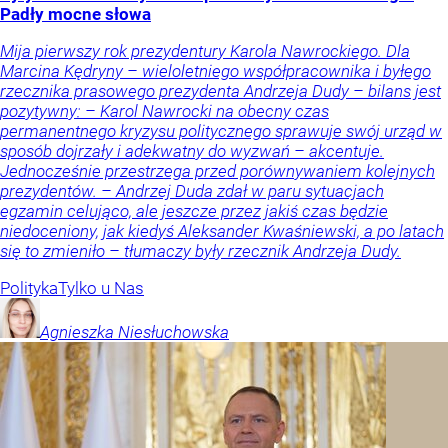
Padły mocne słowa
Mija pierwszy rok prezydentury Karola Nawrockiego. Dla
Marcina Kędryny – wieloletniego współpracownika i byłego
rzecznika prasowego prezydenta Andrzeja Dudy – bilans jest
pozytywny: – Karol Nawrocki na obecny czas
permanentnego kryzysu politycznego sprawuje swój urząd w
sposób dojrzały i adekwatny do wyzwań – akcentuje.
Jednocześnie przestrzega przed porównywaniem kolejnych
prezydentów. – Andrzej Duda zdał w paru sytuacjach
egzamin celująco, ale jeszcze przez jakiś czas będzie
niedoceniony, jak kiedyś Aleksander Kwaśniewski, a po latach
się to zmieniło – tłumaczy były rzecznik Andrzeja Dudy.
Polityka
Tylko u Nas
Agnieszka
Niesłuchowska