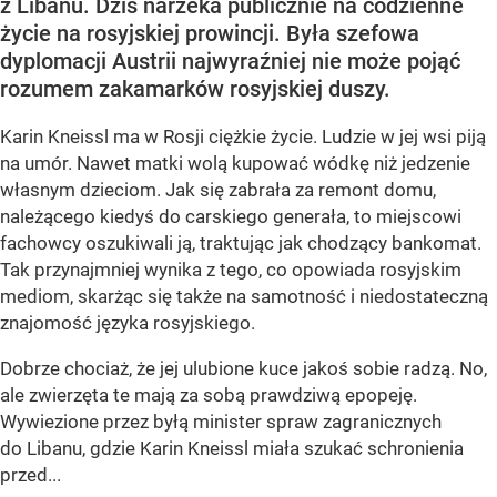
z Libanu. Dziś narzeka publicznie na codzienne
życie na rosyjskiej prowincji. Była szefowa
dyplomacji Austrii najwyraźniej nie może pojąć
rozumem zakamarków rosyjskiej duszy.
Karin Kneissl ma w Rosji ciężkie życie. Ludzie w jej wsi piją
na umór. Nawet matki wolą kupować wódkę niż jedzenie
własnym dzieciom. Jak się zabrała za remont domu,
należącego kiedyś do carskiego generała, to miejscowi
fachowcy oszukiwali ją, traktując jak chodzący bankomat.
Tak przynajmniej wynika z tego, co opowiada rosyjskim
mediom, skarżąc się także na samotność i niedostateczną
znajomość języka rosyjskiego.
Dobrze chociaż, że jej ulubione kuce jakoś sobie radzą. No,
ale zwierzęta te mają za sobą prawdziwą epopeję.
Wywiezione przez byłą minister spraw zagranicznych
do Libanu, gdzie Karin Kneissl miała szukać schronienia
przed...