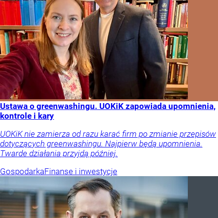
Ustawa o greenwashingu. UOKiK zapowiada upomnienia,
kontrole i kary
UOKiK nie zamierza od razu karać firm po zmianie przepisów
dotyczących greenwashingu. Najpierw będą upomnienia.
Twarde działania przyjdą później.
Gospodarka
Finanse i inwestycje