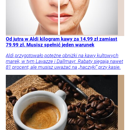
Od jutra w Aldi kilogram kawy za 14,99 zł zamiast
79,99 zł. Musisz spełnić jeden warunek
Aldi przygotowało potężne obniżki na kawy kultowych
marek, w tym Lavazzę i Dallmayr. Rabaty sięgają nawet
81 procent, ale musisz uważać na „haczyki” przy kasie.