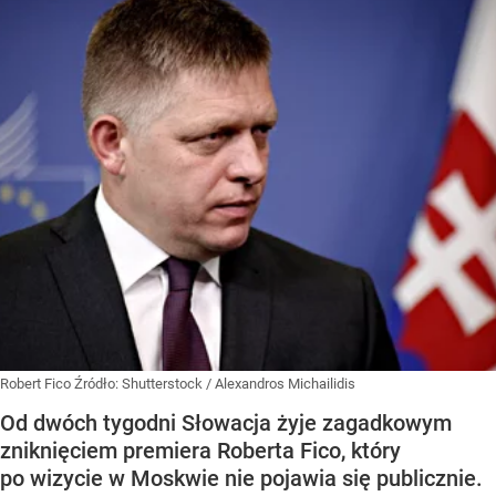
Robert Fico
Źródło:
Shutterstock
/
Alexandros Michailidis
Od dwóch tygodni Słowacja żyje zagadkowym
zniknięciem premiera Roberta Fico, który
po wizycie w Moskwie nie pojawia się publicznie.