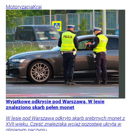
Motoryzacja
Kraj
Wyjątkowe odkrycie pod Warszawą. W lesie
znaleziono skarb pełen monet
W lesie pod Warszawą odkryto skarb srebrnych monet z
XVII wieku. Część znaleziska wciąż pozostaje ukryta w
glinianym naczyniu.