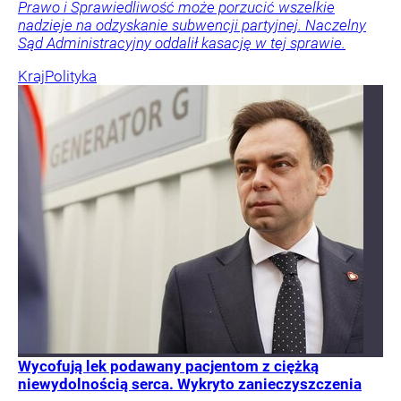
Prawo i Sprawiedliwość może porzucić wszelkie
nadzieje na odzyskanie subwencji partyjnej. Naczelny
Sąd Administracyjny oddalił kasację w tej sprawie.
Kraj
Polityka
Wycofują lek podawany pacjentom z ciężką
niewydolnością serca. Wykryto zanieczyszczenia