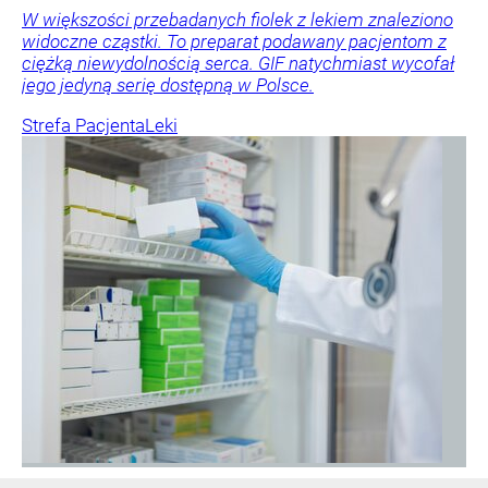
W większości przebadanych fiolek z lekiem znaleziono
widoczne cząstki. To preparat podawany pacjentom z
ciężką niewydolnością serca. GIF natychmiast wycofał
jego jedyną serię dostępną w Polsce.
Strefa Pacjenta
Leki