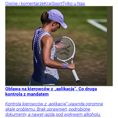
Opinie i komentarze
Kraj
Sport
Tylko u Nas
Obława na kierowców z „aplikacją”. Co druga
kontrola z mandatem
Kontrola kierowców z „aplikacją” ujawniła ogromną
skalę problemu. Brak uprawnień, podrobione
dokumenty, a nawet jazda pod wpływem alkoholu.