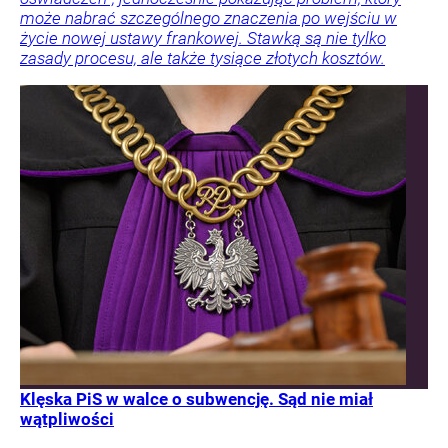
może nabrać szczególnego znaczenia po wejściu w
życie nowej ustawy frankowej. Stawką są nie tylko
zasady procesu, ale także tysiące złotych kosztów.
Klęska PiS w walce o subwencję. Sąd nie miał
wątpliwości