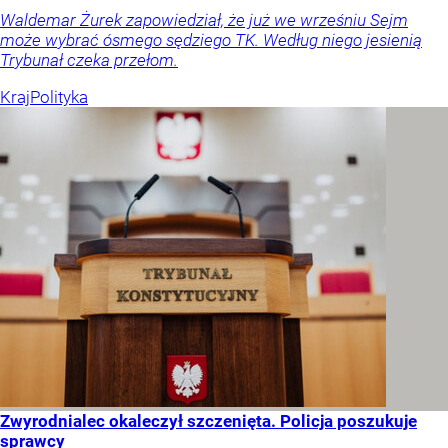
Waldemar Żurek zapowiedział, że już we wrześniu Sejm
może wybrać ósmego sędziego TK. Według niego jesienią
Trybunał czeka przełom.
Kraj
Polityka
Zwyrodnialec okaleczył szczenięta. Policja poszukuje
sprawcy