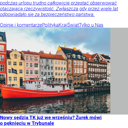
podczas urlopu trudno całkowicie przestać obserwować
otaczającą rzeczywistość. Zwłaszcza gdy przez wiele lat
odpowiadało się za bezpieczeństwo państwa.
Opinie i komentarze
Polityka
Kraj
Świat
Tylko u Nas
Nowy sędzia TK już we wrześniu? Żurek mówi
o pęknięciu w Trybunale