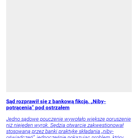
Sąd rozprawił się z bankową fikcją. „Niby-
potrącenia” pod ostrzałem
Jedno sądowe pouczenie wywołało większe poruszenie
niż niejeden wyrok. Sędzia otwarcie zakwestionował
stosowaną przez banki praktykę składania „niby-
oświadczeń”, jednocześnie pokazując problem, który