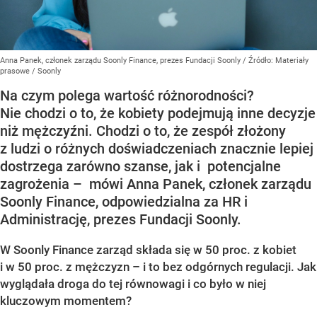
Anna Panek, członek zarządu Soonly Finance, prezes Fundacji Soonly
/ Źródło:
Materiały
prasowe
/
Soonly
Na czym polega wartość różnorodności?
Nie chodzi o to, że kobiety podejmują inne decyzje
niż mężczyźni. Chodzi o to, że zespół złożony
z ludzi o różnych doświadczeniach znacznie lepiej
dostrzega zarówno szanse, jak i potencjalne
zagrożenia – mówi Anna Panek, członek zarządu
Soonly Finance, odpowiedzialna za HR i
Administrację, prezes Fundacji Soonly.
W Soonly Finance zarząd składa się w 50 proc. z kobiet
i w 50 proc. z mężczyzn – i to bez odgórnych regulacji. Jak
wyglądała droga do tej równowagi i co było w niej
kluczowym momentem?