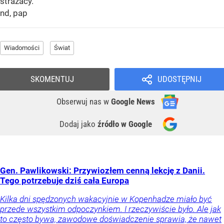
strażacy.
nd, pap
Wiadomości
Świat
SKOMENTUJ
UDOSTĘPNIJ
Obserwuj nas
w
Google News
Dodaj jako
źródło w Google
Gen. Pawlikowski: Przywiozłem cenną lekcję z Danii.
Tego potrzebuje dziś cała Europa
Kilka dni spędzonych wakacyjnie w Kopenhadze miało być
przede wszystkim odpoczynkiem. I rzeczywiście było. Ale jak
to często bywa, zawodowe doświadczenie sprawia, że nawet