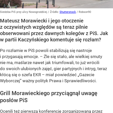
Siedziba PiS przy ulicy Nowogrodzkiej
/ Źródło:
Shutterstock
/
Robson90
Mateusz Morawiecki i jego otoczenie
z oczywistych względów są teraz pilnie
obserwowani przez dawnych kolegów z PiS. Jak
w partii Kaczyńskiego komentuje się rozłam?
Po rozłamie w PiS powoli stabilizują się nastroje
i przygasają emocje. – Źle się stało, ale wielkiej smuty
nie ma, maślarze nawet jak triumfowali, to już wrócili
do swoich ulubionych zajęć, gier partyjnych i intryg, teraz
kłócą się o szefa EKR – miał powiedzieć „Gazecie
Wyborczej” ważny polityk Prawa i Sprawiedliwości.
Grill Morawieckiego przyciągnął uwagę
posłów PiS
Ocenili też
pierwszą konferencję zorganizowaną przez