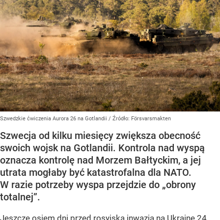
Szwedzkie ćwiczenia Aurora 26 na Gotlandii
/ Źródło:
Försvarsmakten
Szwecja od kilku miesięcy zwiększa obecność
swoich wojsk na Gotlandii. Kontrola nad wyspą
oznacza kontrolę nad Morzem Bałtyckim, a jej
utrata mogłaby być katastrofalna dla NATO.
W razie potrzeby wyspa przejdzie do „obrony
totalnej”.
Jeszcze osiem dni przed rosyjską inwazją na Ukrainę 24