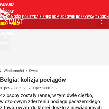
PRZEJDŹ
NA
WPROST
STRONĘ
WIADOMOŚCI
POLITYKA
BIZNES
DOM
ZDROWIE
ROZRYWKA
TYGODN
GŁÓWNĄ
ŚWIAT
UBSKRYBUJ
ZALOGUJ
MENU
Wiadomości
/
Świat
Belgia: kolizja pociągów
3
lipca
2008
21:26
/
3
lipca
2008
21:26
42 osoby zostały ranne, w tym dwie ciężko,
w czołowym zderzeniu pociągu pasażerskiego
z towarowym, do której doszło z niewiadomych