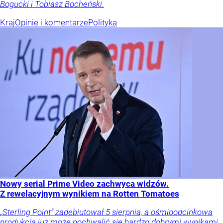
Bogucki i Tobiasz Bocheński.
Kraj
Opinie i komentarze
Polityka
Nowy serial Prime Video zachwyca widzów.
Z rewelacyjnym wynikiem na Rotten Tomatoes
„Sterling Point” zadebiutował 5 sierpnia, a ośmioodcinkowa
produkcja już może pochwalić się bardzo dobrymi wynikami