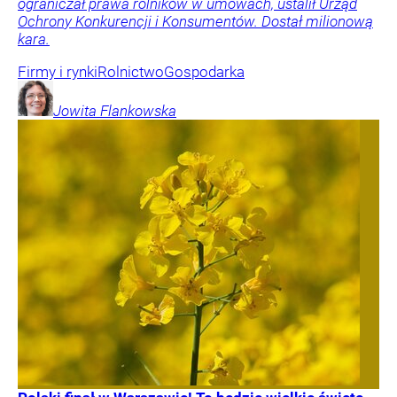
ograniczał prawa rolników w umowach, ustalił Urząd
Ochrony Konkurencji i Konsumentów. Dostał milionową
kara.
Firmy i rynki
Rolnictwo
Gospodarka
Jowita
Flankowska