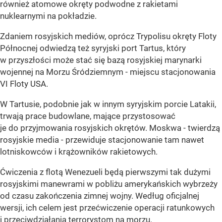
również atomowe okręty podwodne z rakietami
nuklearnymi na pokładzie.
Zdaniem rosyjskich mediów, oprócz Trypolisu okręty Floty
Północnej odwiedzą też syryjski port Tartus, który
w przyszłości może stać się bazą rosyjskiej marynarki
wojennej na Morzu Śródziemnym - miejscu stacjonowania
VI Floty USA.
W Tartusie, podobnie jak w innym syryjskim porcie Latakii,
trwają prace budowlane, mające przystosować
je do przyjmowania rosyjskich okrętów. Moskwa - twierdzą
rosyjskie media - przewiduje stacjonowanie tam nawet
lotniskowców i krążowników rakietowych.
Ćwiczenia z flotą Wenezueli będą pierwszymi tak dużymi
rosyjskimi manewrami w pobliżu amerykańskich wybrzeży
od czasu zakończenia zimnej wojny. Według oficjalnej
wersji, ich celem jest przećwiczenie operacji ratunkowych
i przeciwdziałania terrorystom na morzu.