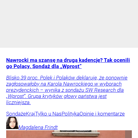
Nawrocki ma szansę na drugą kadencję? Tak ocenili
go Polacy. Sondaż dla „Wprost”
Blisko 39 proc. Polek i Polaków deklaruje, że ponownie
zagłosowałoby na Karola Nawrockiego w wyborach
prezydenckich – wynika z sondażu SW Research dla
„Wprost”. Grupa krytyków głowy państwa jest
liczniejsza.
Sondaże
Kraj
Tylko u Nas
Polityka
Opinie i komentarze
Magdalena
Frindt