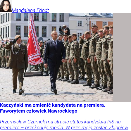
Magdalena
Frindt
Kaczyński ma zmienić kandydata na premiera.
Faworytem człowiek Nawrockiego
Przemysław Czarnek ma stracić status kandydata PiS na
premiera – przekonują media. W grze mają zostać Zbigniew