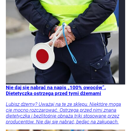
Nie daj się nabrać na napis „100% owoców”.
Dietetyczka ostrzega przed tymi dżemami
Lubisz dżemy? Uważaj na te ze sklepu. Niektóre mogą
cię mocno rozczarować. Ostrzega przed nimi znana
dietetyczka i bezlitośnie obnaża triki stosowane przez
producentów. Nie daj się nabrać, będąc na zakupach.