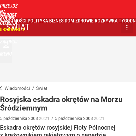
PRZEJDŹ
NA
WPROST
STRONĘ
WIADOMOŚCI
POLITYKA
BIZNES
DOM
ZDROWIE
ROZRYWKA
TYGODN
GŁÓWNĄ
ŚWIAT
UBSKRYBUJ
ZALOGUJ
MENU
Wiadomości
/
Świat
Rosyjska eskadra okrętów na Morzu
Śródziemnym
5
października
2008
20:21
/
5
października
2008
20:21
Eskadra okrętów rosyjskiej Floty Północnej
z krążownikiem rakietowym o napędzie