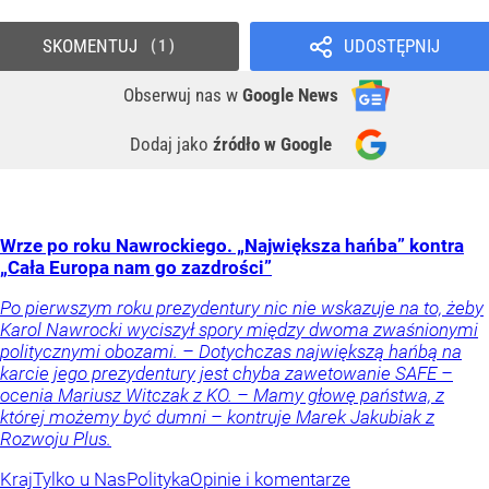
SKOMENTUJ
UDOSTĘPNIJ
1
Obserwuj nas
w
Google News
Dodaj jako
źródło w Google
Wrze po roku Nawrockiego. „Największa hańba” kontra
„Cała Europa nam go zazdrości”
Po pierwszym roku prezydentury nic nie wskazuje na to, żeby
Karol Nawrocki wyciszył spory między dwoma zwaśnionymi
politycznymi obozami. – Dotychczas największą hańbą na
karcie jego prezydentury jest chyba zawetowanie SAFE –
ocenia Mariusz Witczak z KO. – Mamy głowę państwa, z
której możemy być dumni – kontruje Marek Jakubiak z
Rozwoju Plus.
Kraj
Tylko u Nas
Polityka
Opinie i komentarze