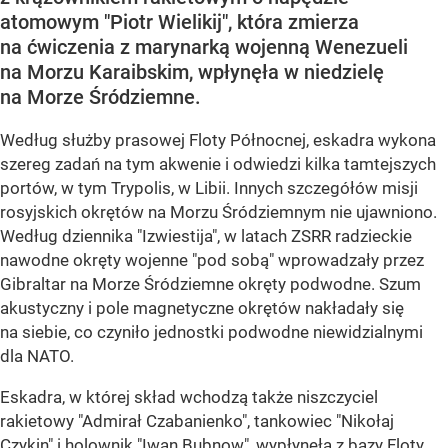
atomowym "Piotr Wielikij", która zmierza
na ćwiczenia z marynarką wojenną Wenezueli
na Morzu Karaibskim, wpłynęła w niedzielę
na Morze Śródziemne.
Według służby prasowej Floty Północnej, eskadra wykona
szereg zadań na tym akwenie i odwiedzi kilka tamtejszych
portów, w tym Trypolis, w Libii. Innych szczegółów misji
rosyjskich okrętów na Morzu Śródziemnym nie ujawniono.
Według dziennika "Izwiestija", w latach ZSRR radzieckie
nawodne okręty wojenne "pod sobą" wprowadzały przez
Gibraltar na Morze Śródziemne okręty podwodne. Szum
akustyczny i pole magnetyczne okrętów nakładały się
na siebie, co czyniło jednostki podwodne niewidzialnymi
dla NATO.
Eskadra, w której skład wchodzą także niszczyciel
rakietowy "Admirał Czabanienko", tankowiec "Nikołaj
Czykin" i holownik "Iwan Bubnow", wypłynęła z bazy Floty