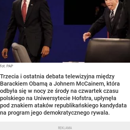
fot. PAP
Trzecia i ostatnia debata telewizyjna między
Barackiem Obamą a Johnem McCainem, która
odbyła się w nocy ze środy na czwartek czasu
polskiego na Uniwersytecie Hofstra, upłynęła
pod znakiem ataków republikańskiego kandydata
na program jego demokratycznego rywala.