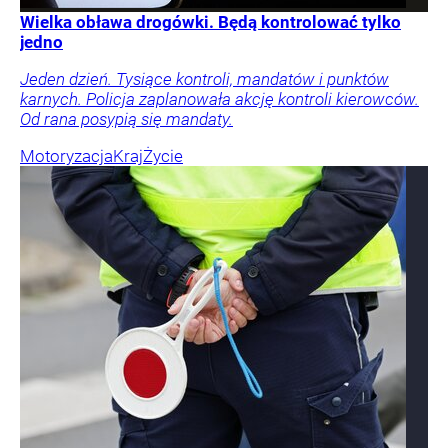
Wielka obława drogówki. Będą kontrolować tylko
jedno
Jeden dzień. Tysiące kontroli, mandatów i punktów
karnych. Policja zaplanowała akcję kontroli kierowców.
Od rana posypią się mandaty.
Motoryzacja
Kraj
Życie