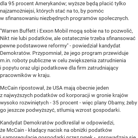
dla 95 procent Amerykanów; wyższe będą płacić tylko
najzamożniejsi, których stać na to, by pomóc
w sfinansowaniu niezbędnych programów społecznych.
"Warren Buffett i Exxon Mobil mogą sobie na to pozwolić,
Nikt nie lubi podatków, ale ostatecznie trzeba sfinansować
pewne podstawowe reformy" - powiedział kandydat
Demokratów. Przypomniał, że jego program przewiduje
m.in. roboty publiczne w celu zwiększenia zatrudnienia
i popytu oraz ulgi podatkowe dla firm zatrudniający
pracowników w kraju.
McCain ripostował, że USA mają obecnie jeden
z najwyższych podatków od korporacji w gronie krajów
wysoko rozwiniętych - 35 procent - więc plany Obamy, żeby
go jeszcze podwyższyć, stłumią wzrost gospodarki.
Kandydat Demokratów podkreślał w odpowiedzi,
że McCain - kładący nacisk na obniżki podatków
i samoregulację gospodarki przez rynek - sprowadzają się