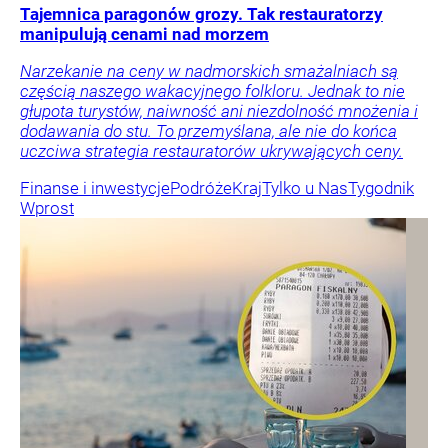
Tajemnica paragonów grozy. Tak restauratorzy
manipulują cenami nad morzem
Narzekanie na ceny w nadmorskich smażalniach są
częścią naszego wakacyjnego folkloru. Jednak to nie
głupota turystów, naiwność ani niezdolność mnożenia i
dodawania do stu. To przemyślana, ale nie do końca
uczciwa strategia restauratorów ukrywających ceny.
Finanse i inwestycje
Podróże
Kraj
Tylko u Nas
Tygodnik
Wprost