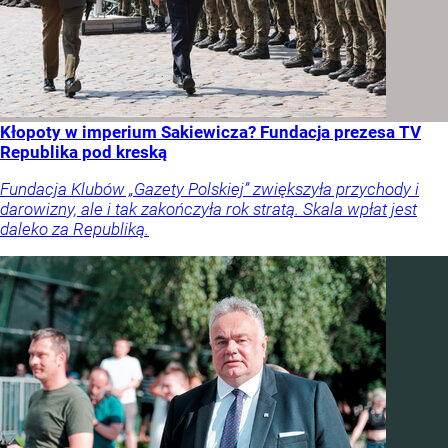
Kłopoty w imperium Sakiewicza? Fundacja prezesa TV
Republika pod kreską
Fundacja Klubów „Gazety Polskiej” zwiększyła przychody i
darowizny, ale i tak zakończyła rok stratą. Skala wpłat jest
daleko za Republiką.