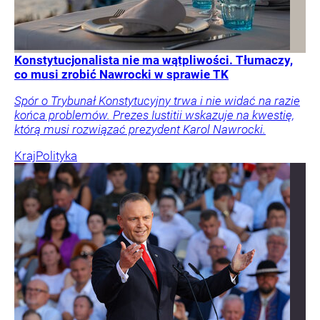
Konstytucjonalista nie ma wątpliwości. Tłumaczy,
co musi zrobić Nawrocki w sprawie TK
Spór o Trybunał Konstytucyjny trwa i nie widać na razie
końca problemów. Prezes Iustitii wskazuje na kwestię,
którą musi rozwiązać prezydent Karol Nawrocki.
Kraj
Polityka