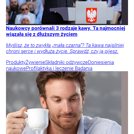
Naukowcy porównali 3 rodzaje kawy. Ta najmocniej
wiązała się z dłuższym życiem
Myślisz, że to zwykła „mała czarna”? Ta kawa najsilniej
chroni serce i wydłuża życie. Sprawdź, czy ją pijesz.
Produkty
Żywienie
Składniki odżywcze
Doniesienia
naukowe
Profilaktyka i leczenie
Badania