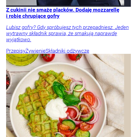
Z cukinii nie smażę placków. Dodaję mozzarellę
i robię chrupiące gofry
Lubisz gofry? Gdy spróbujesz tych przepadniesz. Jeden
wytrawny składnik sprawia, że smakują naprawdę
wyjątkowo.
Przepisy
Żywienie
Składniki odżywcze