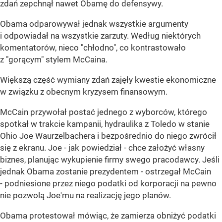
zdań zepchnął nawet Obamę do defensywy.
Obama odparowywał jednak wszystkie argumenty
i odpowiadał na wszystkie zarzuty. Według niektórych
komentatorów, nieco "chłodno", co kontrastowało
z "gorącym" stylem McCaina.
Większą część wymiany zdań zajęły kwestie ekonomiczne
w związku z obecnym kryzysem finansowym.
McCain przywołał postać jednego z wyborców, którego
spotkał w trakcie kampanii, hydraulika z Toledo w stanie
Ohio Joe Waurzelbachera i bezpośrednio do niego zwrócił
się z ekranu. Joe - jak powiedział - chce założyć własny
biznes, planując wykupienie firmy swego pracodawcy. Jeśli
jednak Obama zostanie prezydentem - ostrzegał McCain
- podniesione przez niego podatki od korporacji na pewno
nie pozwolą Joe'mu na realizację jego planów.
Obama protestował mówiąc, że zamierza obniżyć podatki