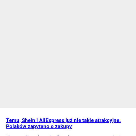
Temu, Shein i AliExpress już nie takie atrakcyjne.
Polaków zapytano o zakupy