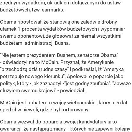
zbędnym wydatkom, ukradkiem dołączanym do ustaw
budżetowych, tzw. earmarks.
Obama ripostował, że stanowią one zaledwie drobny
ułamek 1 procenta wydatków budżetowych i wypomniał
swemu oponentowi, że głosował za niemal wszystkimi
budżetami administracji Busha.
"Nie jestem prezydentem Bushem, senatorze Obama"
- oświadczył na to McCain. Przyznał, że Amerykanie
"przechodzą dziś trudne czasy" i podkreślał, iż "Ameryka
potrzebuje nowego kierunku". Apelował o poparcie jako
polityk, który - jak zaznaczył -"jest godny zaufania". "Zawsze
służyłem swemu krajowi" - powiedział.
McCain jest bohaterem wojny wietnamskiej, który pięć lat
spędził w niewoli, gdzie był torturowany.
Obama wezwał do poparcia swojej kandydatury jako
gwarancji, że nastąpią zmiany - których nie zapewni kolejny