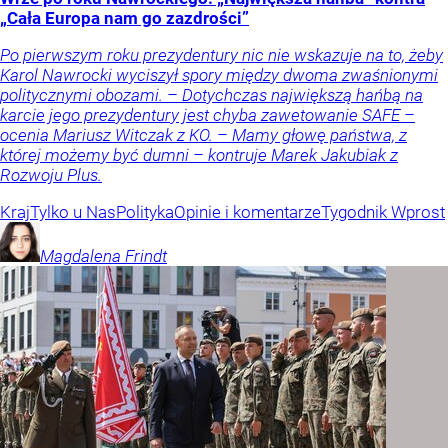
„Cała Europa nam go zazdrości”
Po pierwszym roku prezydentury nic nie wskazuje na to, żeby
Karol Nawrocki wyciszył spory między dwoma zwaśnionymi
politycznymi obozami. – Dotychczas największą hańbą na
karcie jego prezydentury jest chyba zawetowanie SAFE –
ocenia Mariusz Witczak z KO. – Mamy głowę państwa, z
której możemy być dumni – kontruje Marek Jakubiak z
Rozwoju Plus.
Kraj
Tylko u Nas
Polityka
Opinie i komentarze
Tygodnik Wprost
Magdalena
Frindt