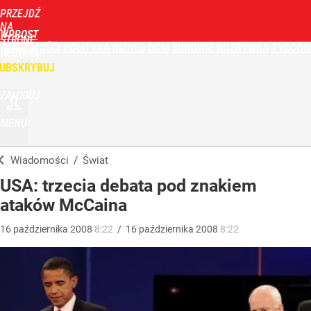
PRZEJDŹ
NA
WPROST
STRONĘ
WIADOMOŚCI
POLITYKA
BIZNES
DOM
ZDROWIE
ROZRYWKA
TYGODN
GŁÓWNĄ
UBSKRYBUJ
ZALOGUJ
MENU
Wiadomości
/
Świat
USA: trzecia debata pod znakiem
ataków McCaina
16
października
2008
8:22
/
16
października
2008
8:22