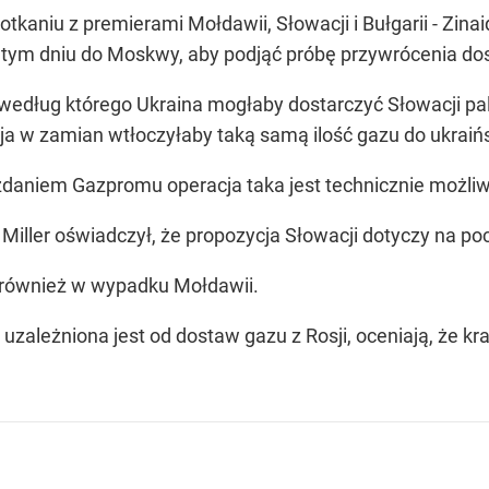
otkaniu z premierami Mołdawii, Słowacji i Bułgarii - Zina
 tym dniu do Moskwy, aby podjąć próbę przywrócenia dos
 według którego Ukraina mogłaby dostarczyć Słowacji 
osja w zamian wtłoczyłaby taką samą ilość gazu do ukra
zdaniem Gazpromu operacja taka jest technicznie możli
j Miller oświadczył, że propozycja Słowacji dotyczy na 
t również w wypadku Mołdawii.
 uzależniona jest od dostaw gazu z Rosji, oceniają, że kr