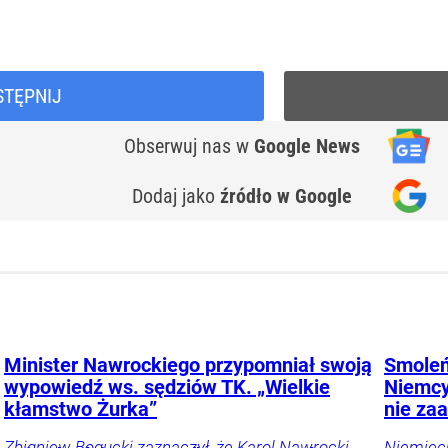
STĘPNIJ
Obserwuj nas
w
Google News
Dodaj jako
źródło w Google
Minister Nawrockiego przypomniał swoją
Smoleń
wypowiedź ws. sędziów TK. „Wielkie
Niemcy
kłamstwo Żurka”
nie za
Zbigniew Bogucki zaznaczył, że Karol Nawrocki
Niemieck