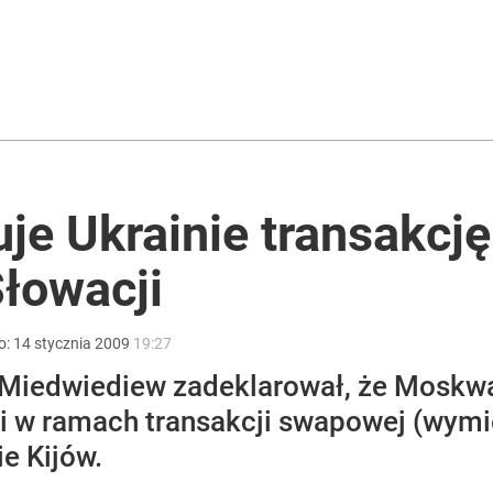
yński nigdy nie zaakceptował wyników śledztwa
rzezi wołyńskiej
uje Ukrainie transakc
łowacji
prezydentem”. Znany prawnik o badaniach naukowców
o:
14
stycznia
2009
19:27
j Miedwiediew zadeklarował, że Moskw
 w ramach transakcji swapowej (wymien
e Kijów.