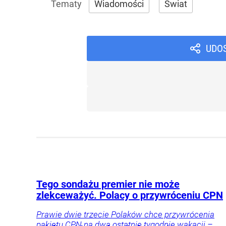
Wiadomości
Świat
UDO
Tego sondażu premier nie może
zlekceważyć. Polacy o przywróceniu CPN
Prawie dwie trzecie Polaków chce przywrócenia
pakietu CPN na dwa ostatnie tygodnie wakacji –