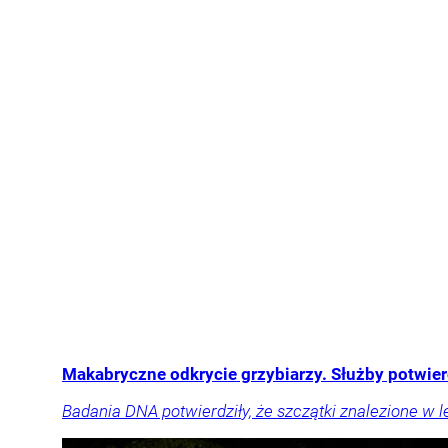
Makabryczne odkrycie grzybiarzy. Służby potwie
Badania DNA potwierdziły, że szczątki znalezione w le