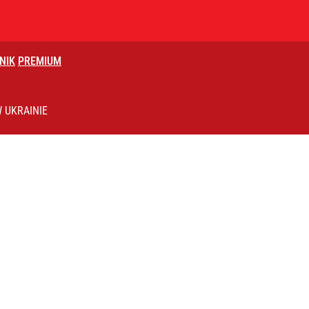
NIK
PREMIUM
ź ws. sędziów TK. „Wielkie kłamstwo Żurka”
 UKRAINIE
acy o przywróceniu CPN
 2.0 TSI 265 KM