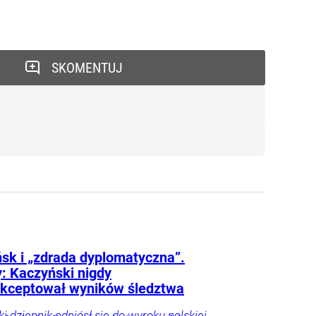
SKOMENTUJ
sk i „zdrada dyplomatyczna”.
: Kaczyński nigdy
akceptował wyników śledztwa
i dziennik odniósł się do wyroku polskiej