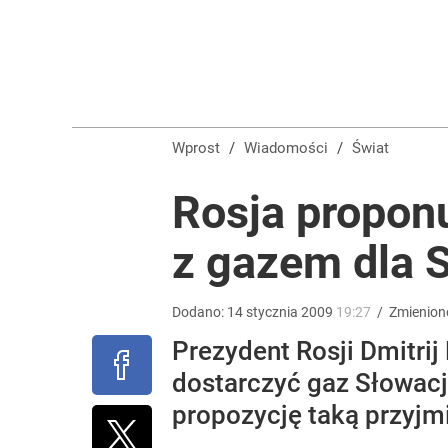
Smoleńsk i „zdrada dyplomatyczna”. Niemcy: Kacz
dodaj
„Nie chodzi o zemstę”. Mocny apel w sprawie ofiar 
Wprost
/
Wiadomości
/
Świat
dodaj
Rosja propon
z gazem dla S
Narzekają na Nawrockiego „jak ktoś taki został 
9
Dodano:
14
stycznia
2009
19:27
/
Zmienion
Prezydent Rosji Dmitri
dostarczyć gaz Słowacji
propozycję taką przyjmi