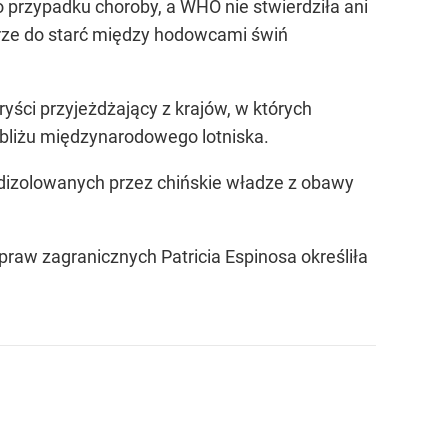
o przypadku choroby, a WHO nie stwierdziła ani
irze do starć między hodowcami świń
ści przyjeżdżający z krajów, w których
obliżu międzynarodowego lotniska.
dizolowanych przez chińskie władze z obawy
raw zagranicznych Patricia Espinosa określiła