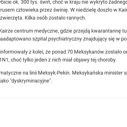
icie ok. 300 tys. świń, choć w kraju nie wykryto żadneg
irusem człowieka przez świnię. W niedzielę doszło w Ka
ć zwierzęta. Kilka osób zostało rannych.
Kairze centrum medyczne, gdzie przejdą kwarantannę tury
zaadaptowano szpital psychiatryczny znajdujący się w p
informowały z kolei, że ponad 70 Meksykanów zostało o
1N1, choć tylko jeden z nich miał objawy tej choroby.
matyczne na linii Meksyk-Pekin. Meksykańska minister sp
 jako "dyskryminacyjne".