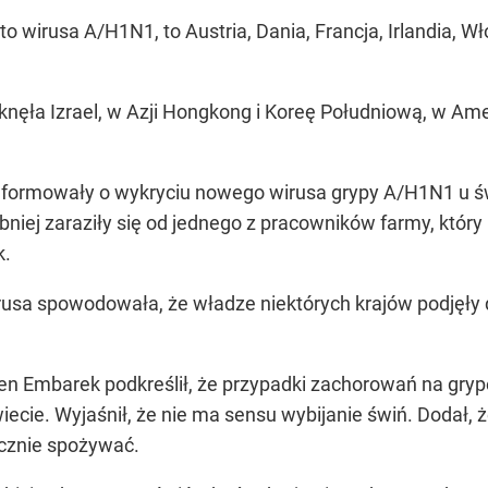
to wirusa A/H1N1, to Austria, Dania, Francja, Irlandia, W
nęła Izrael, w Azji Hongkong i Koreę Południową, w Amer
formowały o wykryciu nowego wirusa grypy A/H1N1 u św
niej zaraziły się od jednego z pracowników farmy, któr
k.
rusa spowodowała, że władze niektórych krajów podjęły 
en Embarek podkreślił, że przypadki zachorowań na gr
ecie. Wyjaśnił, że nie ma sensu wybijanie świń. Dodał,
cznie spożywać.