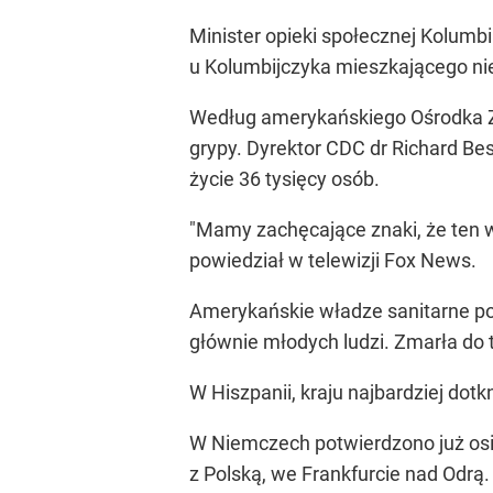
Minister opieki społecznej Kolumb
u Kolumbijczyka mieszkającego nie
Według amerykańskiego Ośrodka Zw
grypy. Dyrektor CDC dr Richard Be
życie 36 tysięcy osób.
"Mamy zachęcające znaki, że ten w
powiedział w telewizji Fox News.
Amerykańskie władze sanitarne po
głównie młodych ludzi. Zmarła do 
W Hiszpanii, kraju najbardziej dot
W Niemczech potwierdzono już os
z Polską, we Frankfurcie nad Odrą.