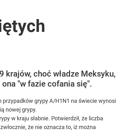
iętych
 19 krajów, choć władze Meksyku,
na "w fazie cofania się".
ch przypadków grypy A/H1N1 na świecie wynosi
ią nowej grypy.
py w kraju słabnie. Potwierdził, że liczba
włocznie, że nie oznacza to, iż można