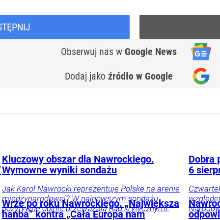
STĘPNIJ
Obserwuj nas
w
Google News
Dodaj jako
źródło w Google
Kluczowy obszar dla Nawrockiego.
Dobra 
”
Wymowne wyniki sondażu
6 sierp
Jak Karol Nawrocki reprezentuje Polskę na arenie
Czwartek
międzynarodowej? W najnowszym sondażu
względem
Wrze po roku Nawrockiego. „Największa
Nawroc
pozytywne opinie przeważają nad krytycznymi.
Narodow
hańba” kontra „Cała Europa nam
odpowi