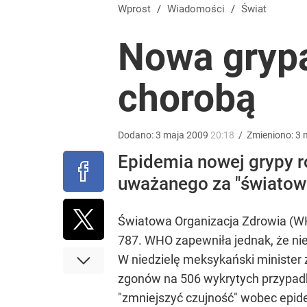
Farmacja: wzrost pod presją. co czeka branżę do 
Wprost
/
Wiadomości
/
Świat
Nowa grypa
dodaj
chorobą
Vistula x LOT: Elegancja w podróży. Premiera wspó
dodaj
Dodano:
3
maja
2009
20:18
/
Zmieniono:
3
Epidemia nowej grypy ro
Nawrocki ma szansę na drugą kadencję? Tak ocenil
uważanego za "światowe 
4
Światowa Organizacja Zdrowia (WH
787. WHO zapewniła jednak, że ni
W niedzielę meksykański minister z
zgonów na 506 wykrytych przypadk
"zmniejszyć czujność" wobec epide