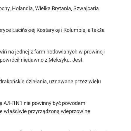
łochy, Holandia, Wielka Brytania, Szwajcaria
yce Łacińskiej Kostarykę i Kolumbię, a także
iń na jednej z farm hodowlanych w prowincji
y powrócił niedawno z Meksyku. Jest
drakońskie działania, uznawane przez wielu
ypę A/H1N1 nie powinny być powodem
 że właściwie przyrządzoną wieprzowinę