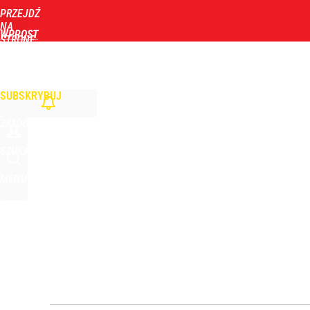
PRZEJDŹ
Udostępnij
0
Skomentuj
NA
WPROST
STRONĘ
GŁÓWNĄ
WIADOMOŚCI
POLITYKA
BIZNES
DOM
ZDROWIE
ROZRYWKA
TYGOD
Kluczowy obszar dla Nawrockiego. Wymowne wyni
SUBSKRYBUJ
dodaj
ZALOGUJ
Prawdziwa wartość różnorodności
SZUKAJ
MENU
dodaj
Wrze po roku Nawrockiego. „Największa hańba” ko
14