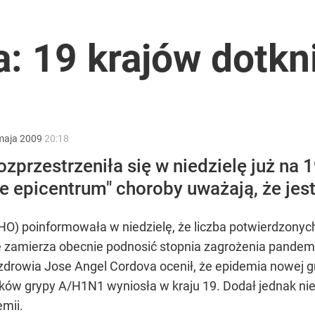
2030 roku?
: 19 krajów dotkn
lnej kolekcji kapsułowej
maja
2009
20:18
zprzestrzeniła się w niedzielę już na
i go Polacy. Sondaż dla „Wprost”
epicentrum" choroby uważają, że jest o
O) poinformowała w niedzielę, że liczba potwierdzony
e zamierza obecnie podnosić stopnia zagrożenia pandem
drowia Jose Angel Cordova ocenił, że epidemia nowej gry
ów grypy A/H1N1 wyniosła w kraju 19. Dodał jednak niez
mii.