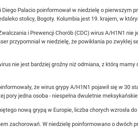
ii Diego Palacio poinformował w niedzielę o pierwszym 
daleko stolicy, Bogoty. Kolumbia jest 19. krajem, w któr
alczania i Prewencji Chorób (CDC) wirus A/H1N1 nie je
sser przypomniał w niedzielę, że powikłania po zwykłej 
irus nie jest bardziej groźny niż odmiana, z którą mamy
informowały, że wirus grypy A/H1N1 pojawił się w 30 st
tej pory jedna osoba - niespełna dwuletnie meksykańskie
kniętego nową grypą w Europie, liczba chorych wzrosła do
iem zachorowań. W niedzielę poinformowano o dwóch pr