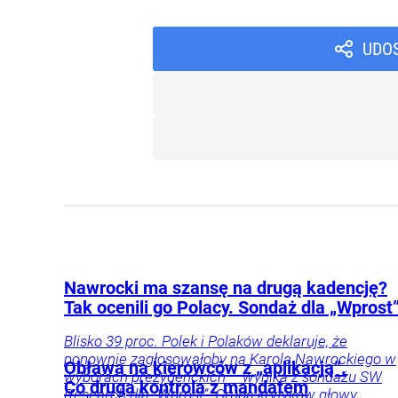
UDO
Nawrocki ma szansę na drugą kadencję?
Tak ocenili go Polacy. Sondaż dla „Wprost
Blisko 39 proc. Polek i Polaków deklaruje, że
ponownie zagłosowałoby na Karola Nawrockiego w
Obława na kierowców z „aplikacją”.
wyborach prezydenckich – wynika z sondażu SW
Co druga kontrola z mandatem
Research dla „Wprost”. Grupa krytyków głowy