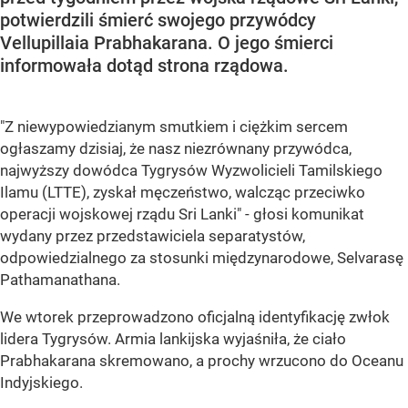
potwierdzili śmierć swojego przywódcy
Vellupillaia Prabhakarana. O jego śmierci
informowała dotąd strona rządowa.
"Z niewypowiedzianym smutkiem i ciężkim sercem
ogłaszamy dzisiaj, że nasz niezrównany przywódca,
najwyższy dowódca Tygrysów Wyzwolicieli Tamilskiego
Ilamu (LTTE), zyskał męczeństwo, walcząc przeciwko
operacji wojskowej rządu Sri Lanki" - głosi komunikat
wydany przez przedstawiciela separatystów,
odpowiedzialnego za stosunki międzynarodowe, Selvarasę
Pathamanathana.
We wtorek przeprowadzono oficjalną identyfikację zwłok
lidera Tygrysów. Armia lankijska wyjaśniła, że ciało
Prabhakarana skremowano, a prochy wrzucono do Oceanu
Indyjskiego.