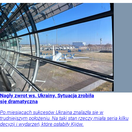
Nagły zwrot ws. Ukrainy. Sytuacja zrobiła
się dramatyczna
Po miesiącach sukcesów Ukraina znalazła się w
trudniejszym położeniu. Na taki stan rzeczy miała seria kilku
decyzji i wydarzeń, które osłabiły Kijów.