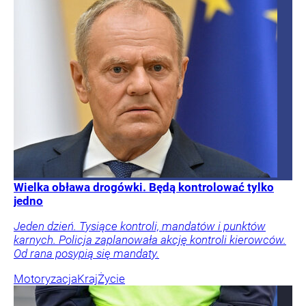
Wielka obława drogówki. Będą kontrolować tylko
jedno
Jeden dzień. Tysiące kontroli, mandatów i punktów
karnych. Policja zaplanowała akcję kontroli kierowców.
Od rana posypią się mandaty.
Motoryzacja
Kraj
Życie