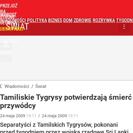
PRZEJDŹ
NA
WPROST
STRONĘ
WIADOMOŚCI
POLITYKA
BIZNES
DOM
ZDROWIE
ROZRYWKA
TYGODN
GŁÓWNĄ
ŚWIAT
UBSKRYBUJ
ZALOGUJ
MENU
Wiadomości
/
Świat
Tamiliskie Tygrysy potwierdzają śmierć
przywódcy
24
maja
2009
19:11
/
24
maja
2009
19:11
Separatyści z Tamilskich Tygrysów, pokonani
przed tygodniem przez wojska rządowe Sri Lanki,