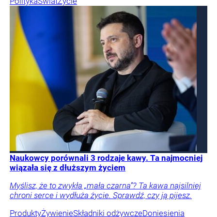
Polityka
Świat
Życie
Naukowcy porównali 3 rodzaje kawy. Ta najmocniej
wiązała się z dłuższym życiem
Myślisz, że to zwykła „mała czarna”? Ta kawa najsilniej
chroni serce i wydłuża życie. Sprawdź, czy ją pijesz.
Produkty
Żywienie
Składniki odżywcze
Doniesienia