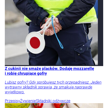
Z cukinii nie smażę placków. Dodaję mozzarellę
i robię chrupiące gofry
Lubisz gofry? Gdy spróbujesz tych przepadniesz. Jeden
wytrawny składnik sprawia, że smakują naprawdę
wyjątkowo.
Przepisy
Żywienie
Składniki odżywcze