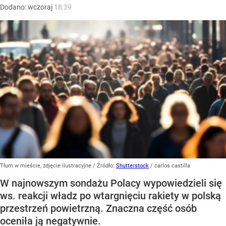
Dodano:
wczoraj
18:39
Tłum w mieście, zdjęcie ilustracyjne
/ Źródło:
Shutterstock
/
carlos castilla
W najnowszym sondażu Polacy wypowiedzieli się
ws. reakcji władz po wtargnięciu rakiety w polską
przestrzeń powietrzną. Znaczna część osób
oceniła ją negatywnie.