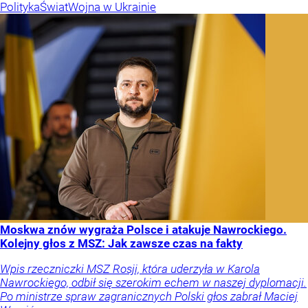
Polityka
Świat
Wojna w Ukrainie
Moskwa znów wygraża Polsce i atakuje Nawrockiego.
Kolejny głos z MSZ: Jak zawsze czas na fakty
Wpis rzeczniczki MSZ Rosji, która uderzyła w Karola
Nawrockiego, odbił się szerokim echem w naszej dyplomacji.
Po ministrze spraw zagranicznych Polski głos zabrał Maciej