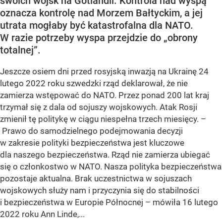
swoich wojsk na Gotlandii. Kontrola nad wyspą
oznacza kontrolę nad Morzem Bałtyckim, a jej
utrata mogłaby być katastrofalna dla NATO.
W razie potrzeby wyspa przejdzie do „obrony
totalnej”.
Jeszcze osiem dni przed rosyjską inwazją na Ukrainę 24
lutego 2022 roku szwedzki rząd deklarował, że nie
zamierza wstępować do NATO. Przez ponad 200 lat kraj
trzymał się z dala od sojuszy wojskowych. Atak Rosji
zmienił tę politykę w ciągu niespełna trzech miesięcy. –
Prawo do samodzielnego podejmowania decyzji
w zakresie polityki bezpieczeństwa jest kluczowe
dla naszego bezpieczeństwa. Rząd nie zamierza ubiegać
się o członkostwo w NATO. Nasza polityka bezpieczeństwa
pozostaje aktualna. Brak uczestnictwa w sojuszach
wojskowych służy nam i przyczynia się do stabilności
i bezpieczeństwa w Europie Północnej – mówiła 16 lutego
2022 roku Ann Linde,...