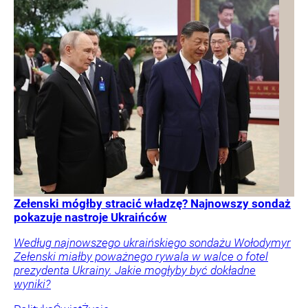
Zełenski mógłby stracić władzę? Najnowszy sondaż
pokazuje nastroje Ukraińców
Według najnowszego ukraińskiego sondażu Wołodymyr
Zełenski miałby poważnego rywala w walce o fotel
prezydenta Ukrainy. Jakie mogłyby być dokładne
wyniki?