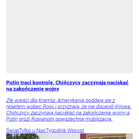
Putin traci kontrolę. Chińczycy zaczynają naciskać
na zakończenie wojny
Złe wieści dla Kremla: Amerykanie poddają się z
resetem wobec Rosji i przyznają, że nie docenili Kijowa.
Chińczycy zaczynają naciskać na zakończenie wojny a
Putin grozi Rosjanom powszechną mobilizacją.
Świat
Tylko u Nas
Tygodnik Wprost