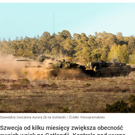
Szwedzkie ćwiczenia Aurora 26 na Gotlandii
/ Źródło:
Försvarsmakten
Szwecja od kilku miesięcy zwiększa obecność