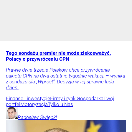
Tego sondażu premier nie może zlekceważyć.
Polacy o przywróceniu CPN
Prawie dwie trzecie Polaków chce przywrócenia
pakietu CPN na dwa ostatnie tygodnie wakacji – wynika
z sondażu dla „Wprost”. Decyzja w tej sprawie lada
dzień.
Finanse i inwestycje
Firmy i rynki
Gospodarka
Twój
portfel
Motoryzacja
Tylko u Nas
Radosław
Święcki