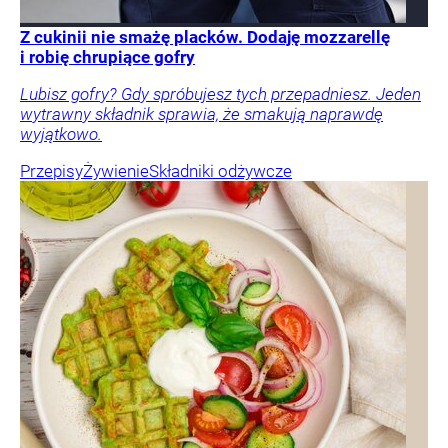
Z cukinii nie smażę placków. Dodaję mozzarellę
i robię chrupiące gofry
Lubisz gofry? Gdy spróbujesz tych przepadniesz. Jeden
wytrawny składnik sprawia, że smakują naprawdę
wyjątkowo.
Przepisy
Żywienie
Składniki odżywcze