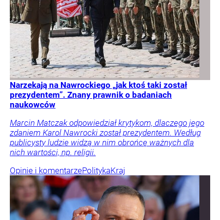
Narzekają na Nawrockiego „jak ktoś taki został
prezydentem”. Znany prawnik o badaniach
naukowców
Marcin Matczak odpowiedział krytykom, dlaczego jego
zdaniem Karol Nawrocki został prezydentem. Według
publicysty ludzie widzą w nim obrońcę ważnych dla
nich wartości, np. religii.
Opinie i komentarze
Polityka
Kraj