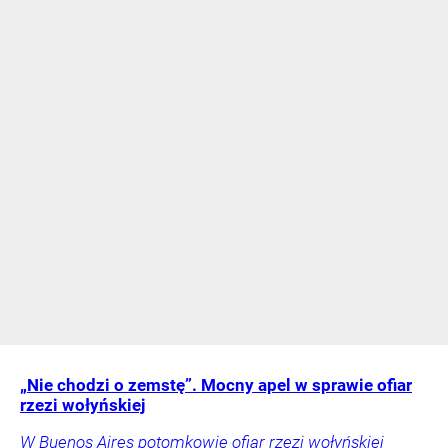
„Nie chodzi o zemstę”. Mocny apel w sprawie ofiar
rzezi wołyńskiej
W Buenos Aires potomkowie ofiar rzezi wołyńskiej