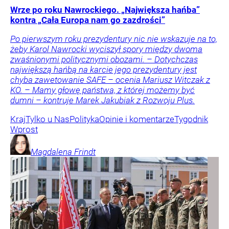
Wrze po roku Nawrockiego. „Największa hańba”
kontra „Cała Europa nam go zazdrości”
Po pierwszym roku prezydentury nic nie wskazuje na to,
żeby Karol Nawrocki wyciszył spory między dwoma
zwaśnionymi politycznymi obozami. – Dotychczas
największą hańbą na karcie jego prezydentury jest
chyba zawetowanie SAFE – ocenia Mariusz Witczak z
KO. – Mamy głowę państwa, z której możemy być
dumni – kontruje Marek Jakubiak z Rozwoju Plus.
Kraj
Tylko u Nas
Polityka
Opinie i komentarze
Tygodnik
Wprost
Magdalena
Frindt