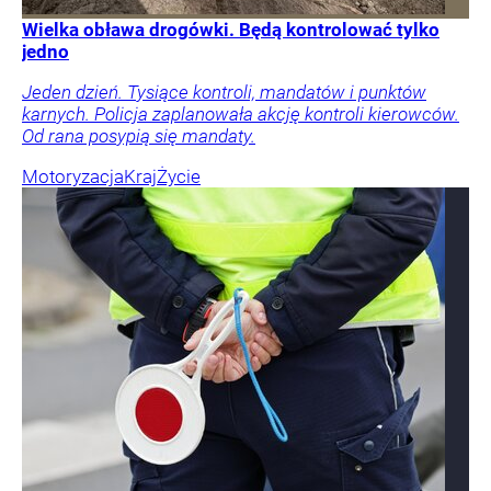
Wielka obława drogówki. Będą kontrolować tylko
jedno
Jeden dzień. Tysiące kontroli, mandatów i punktów
karnych. Policja zaplanowała akcję kontroli kierowców.
Od rana posypią się mandaty.
Motoryzacja
Kraj
Życie