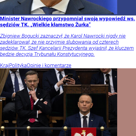
Minister Nawrockiego przypomniał swoją wypowiedź ws.
sędziów TK. „Wielkie kłamstwo Żurka”
Zbigniew Bogucki zaznaczył, że Karol Nawrocki nigdy nie
zadeklarował, że nie przyjmie ślubowania od czterech
sędziów TK. Szef Kancelarii Prezydenta wyjaśnił, że kluczem
będzie decyzja Trybunału Konstytucyjnego.
Kraj
Polityka
Opinie i komentarze