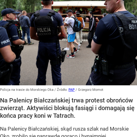
Policja na trasie do Morskiego Oka
/ Źródło:
PAP
/
Grzegorz Momot
Na Palenicy Białczańskiej trwa protest obrońców
zwierząt. Aktywiści blokują fasiągi i domagają się
końca pracy koni w Tatrach.
Na Palenicy Białczańskiej, skąd rusza szlak nad Morskie
Oko, zrobiło się naprawdę gorąco i bynajmniej