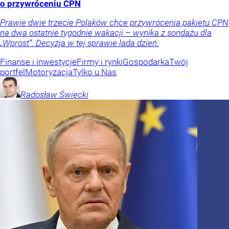
o przywróceniu CPN
Prawie dwie trzecie Polaków chce przywrócenia pakietu CPN
na dwa ostatnie tygodnie wakacji – wynika z sondażu dla
„Wprost”. Decyzja w tej sprawie lada dzień.
Finanse i inwestycje
Firmy i rynki
Gospodarka
Twój
portfel
Motoryzacja
Tylko u Nas
Radosław
Święcki