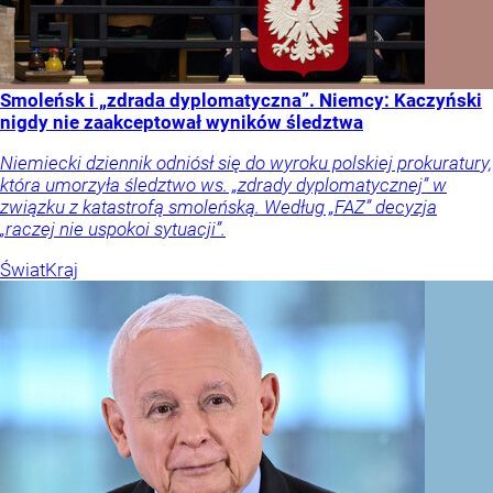
Smoleńsk i „zdrada dyplomatyczna”. Niemcy: Kaczyński
nigdy nie zaakceptował wyników śledztwa
Niemiecki dziennik odniósł się do wyroku polskiej prokuratury,
która umorzyła śledztwo ws. „zdrady dyplomatycznej” w
związku z katastrofą smoleńską. Według „FAZ” decyzja
„raczej nie uspokoi sytuacji”.
Świat
Kraj