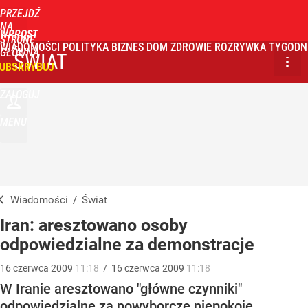
PRZEJDŹ
NA
WPROST
STRONĘ
WIADOMOŚCI
POLITYKA
BIZNES
DOM
ZDROWIE
ROZRYWKA
TYGODN
GŁÓWNĄ
ŚWIAT
UBSKRYBUJ
ZALOGUJ
MENU
Wiadomości
/
Świat
Iran: aresztowano osoby
odpowiedzialne za demonstracje
16
czerwca
2009
11:18
/
16
czerwca
2009
11:18
W Iranie aresztowano "główne czynniki"
odpowiedzialne za powyborcze niepokoje