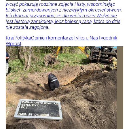
wciąż pokazują rodzinne zdjęcia i listy, wspominając
bliskich zamordowanych z niezwykłym okrucieństwem.
Ich dramat przypomina, że dla wielu rodzin Wołyń nie
jest historią zamkniętą, lecz bolesną raną, która do dziś
nie została zagojona.
Kraj
Polityka
Opinie i komentarze
Tylko u Nas
Tygodnik
Wprost