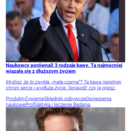
Naukowcy porównali 3 rodzaje kawy. Ta najmocniej
wiązała się z dłuższym życiem
Myślisz, że to zwykła „mała czarna”? Ta kawa najsilniej
chroni serce i wydłuża życie. Sprawdź, czy ją pijesz.
Produkty
Żywienie
Składniki odżywcze
Doniesienia
naukowe
Profilaktyka i leczenie
Badania