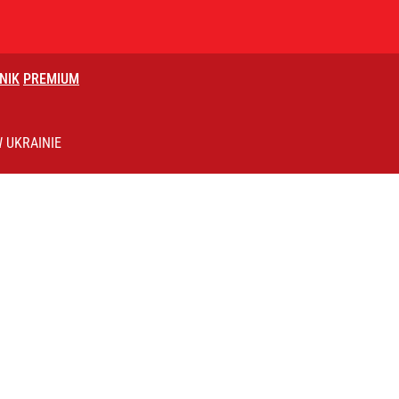
NIK
PREMIUM
azelina jakich mało”
 UKRAINIE
i mówią o politycznej grze
oruskiej. „Widzimy pewne wzmożenie”