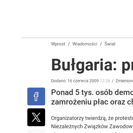
Temu, Shein i AliExpress już nie takie atrakcyjne.
dodaj
Tajemnica paragonów grozy. Tak restauratorzy m
Wprost
/
Wiadomości
/
Świat
3
Bułgaria: 
Pomysł PiS skonfrontowany z rzeczywistością. Ty
Dodano:
16
czerwca
2009
12:26
/
Zmienion
Ponad 5 tys. osób demo
2
zamrożeniu płac oraz c
Organizatorzy twierdzą, że protes
Niezależnych Związków Zawodowych