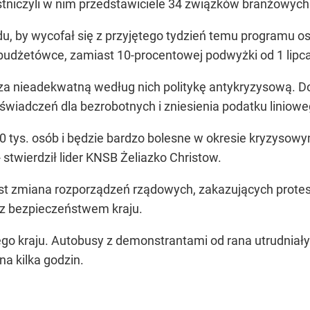
tniczyli w nim przedstawiciele 34 związków branżowych m.
du, by wycofał się z przyjętego tydzień temu programu
 budżetówce, zamiast 10-procentowej podwyżki od 1 lipca
za nieadekwatną według nich politykę antykryzysową. Do
wiadczeń dla bezrobotnych i zniesienia podatku liniowe
tys. osób i będzie bardzo bolesne w okresie kryzysowym,
- stwierdził lider KNSB Żeliazko Christow.
t zmiana rozporządzeń rządowych, zakazujących protest
z bezpieczeństwem kraju.
ego kraju. Autobusy z demonstrantami od rana utrudniały 
a kilka godzin.