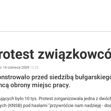
 Polaków zapytano o zakupy
anipulują cenami nad morzem
protest związkowc
lu Ukraińców pracuje w Polsce
o:
16
czerwca
2009
12:26
nstrowało przed siedzibą bułgarskiego
hcą obrony miejsc pracy.
tujących było 10 tys. Protest zorganizowała jedna z dw
 (KNSB) pod hasłami "przywróćcie nam nadzieję - dosy