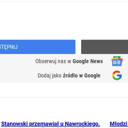
STĘPNIJ
Obserwuj nas
w
Google News
Dodaj jako
źródło w Google
Stanowski przemawiał u Nawrockiego.
Młodzi 