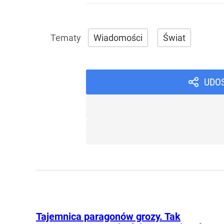
Wiadomości
Świat
UDO
Tajemnica paragonów grozy. Tak