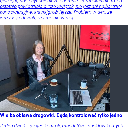
głoszącą pop-psychologiczne brednie. Paradoksalnie to, co
ostatnio powiedziała o Idze Świątek, nie jest ani najbardziej
kontrowersyjne, ani najgroźniejsze. Problem w tym, że
wszyscy udawali, że tego nie widzą.
Wielka obława drogówki. Będą kontrolować tylko jedno
Jeden dzień. Tysiące kontroli, mandatów i punktów karnych.