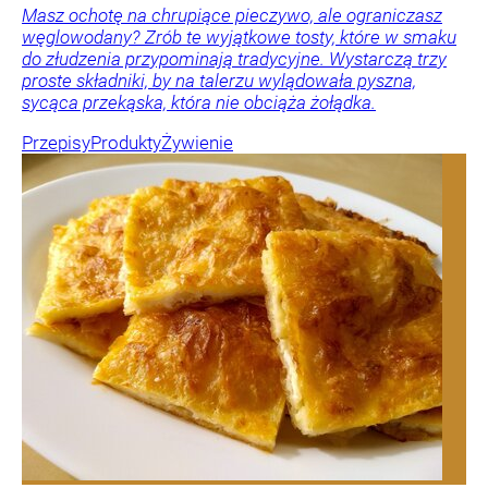
Masz ochotę na chrupiące pieczywo, ale ograniczasz
węglowodany? Zrób te wyjątkowe tosty, które w smaku
do złudzenia przypominają tradycyjne. Wystarczą trzy
proste składniki, by na talerzu wylądowała pyszna,
sycąca przekąska, która nie obciąża żołądka.
Przepisy
Produkty
Żywienie