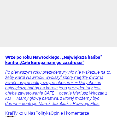
Wrze po roku Nawrockiego. „Największa hańba”
kontra „Cała Europa nam go zazdrości”
Po pierwszym roku prezydentury nic nie wskazuje na to,
żeby Karol Nawrocki wyciszył spory między dwoma
zwaśnionymi politycznymi obozami. – Dotychczas
największą hańbą na karcie jego prezydentury jest
chyba zawetowanie SAFE – ocenia Mariusz Witczak z
KO. – Mamy głowę państwa, z której możemy być
dumni – kontruje Marek Jakubiak z Rozwoju Plus.
Kraj
Tylko u Nas
Polityka
Opinie i komentarze