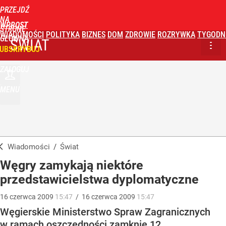
PRZEJDŹ
NA
WPROST
STRONĘ
WIADOMOŚCI
POLITYKA
BIZNES
DOM
ZDROWIE
ROZRYWKA
TYGODN
GŁÓWNĄ
ŚWIAT
UBSKRYBUJ
ZALOGUJ
MENU
Wiadomości
/
Świat
Węgry zamykają niektóre
przedstawicielstwa dyplomatyczne
16
czerwca
2009
15:47
/
16
czerwca
2009
15:47
Węgierskie Ministerstwo Spraw Zagranicznych
w ramach oszczędności zamknie 12