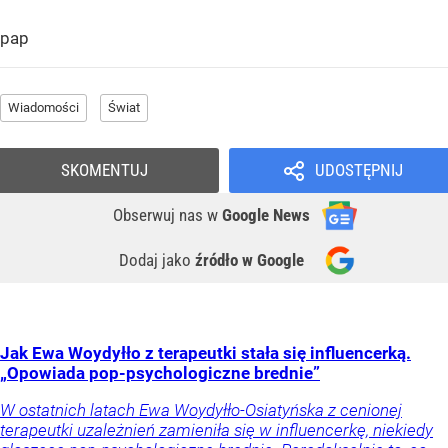
pap
Wiadomości
Świat
SKOMENTUJ
UDOSTĘPNIJ
Obserwuj nas
w
Google News
Dodaj jako
źródło w Google
Jak Ewa Woydyłło z terapeutki stała się influencerką.
„Opowiada pop-psychologiczne brednie”
W ostatnich latach Ewa Woydyłło-Osiatyńska z cenionej
terapeutki uzależnień zamieniła się w influencerkę, niekiedy