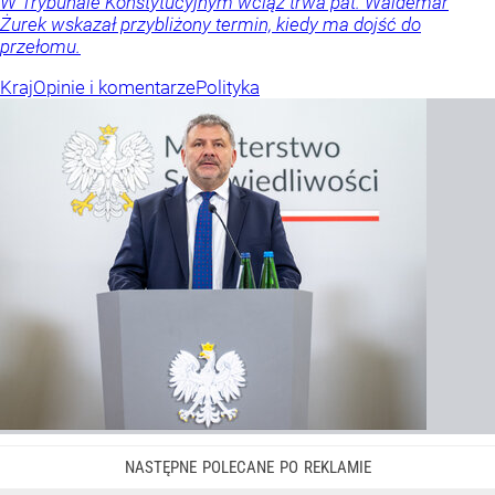
W Trybunale Konstytucyjnym wciąż trwa pat. Waldemar
Żurek wskazał przybliżony termin, kiedy ma dojść do
przełomu.
Kraj
Opinie i komentarze
Polityka