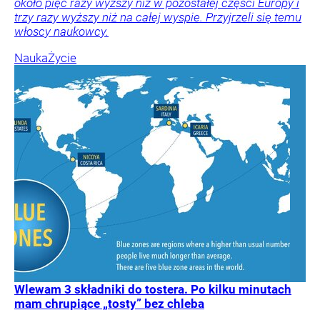
około pięć razy wyższy niż w pozostałej części Europy i
trzy razy wyższy niż na całej wyspie. Przyjrzeli się temu
włoscy naukowcy.
Nauka
Życie
Wlewam 3 składniki do tostera. Po kilku minutach
mam chrupiące „tosty” bez chleba