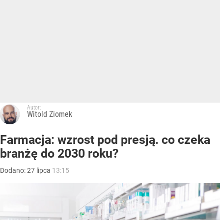
Autor:
Witold Ziomek
Farmacja: wzrost pod presją. co czeka
branżę do 2030 roku?
Dodano:
27
lipca
13:15