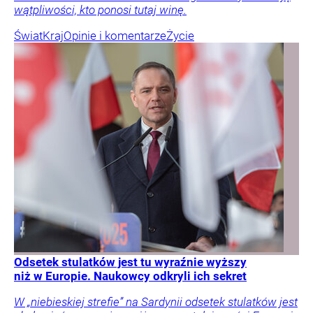
wątpliwości, kto ponosi tutaj winę.
Świat
Kraj
Opinie i komentarze
Życie
Odsetek stulatków jest tu wyraźnie wyższy
niż w Europie. Naukowcy odkryli ich sekret
W „niebieskiej strefie” na Sardynii odsetek stulatków jest