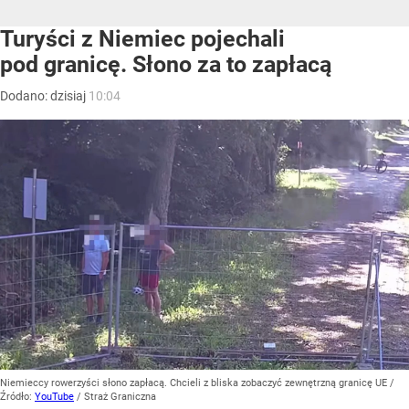
Turyści z Niemiec pojechali
pod granicę. Słono za to zapłacą
Dodano:
dzisiaj
10:04
Niemieccy rowerzyści słono zapłacą. Chcieli z bliska zobaczyć zewnętrzną granicę UE
/
Źródło:
YouTube
/
Straż Graniczna