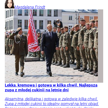
Magdalena
Frindt
Lekka, kremowa i gotowa w kilka chwil. Najlepsza
zupa z młodej cukinii na letnie dni
Aksamitna, delikatna i gotowa w zaledwie kilka chwil.
Zupa z młodej cukinii to idealny pomysł na letni obiad.