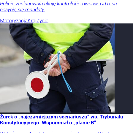
Policja zaplanowała akcję kontroli kierowców. Od rana
posypią się mandaty.
Motoryzacja
Kraj
Życie
Żurek o „najczarniejszym scenariuszu” ws. Trybunału
Konstytucyjnego. Wspomniał o „planie B”