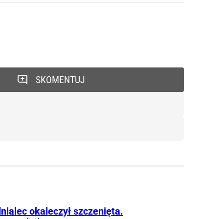
SKOMENTUJ
nialec okaleczył szczenięta.