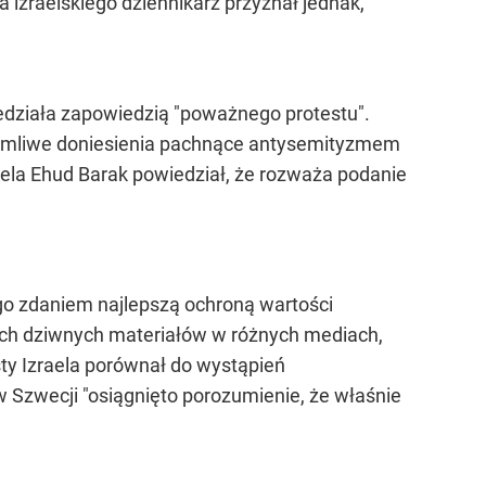
izraelskiego dziennikarz przyznał jednak,
iedziała zapowiedzią "poważnego protestu".
kłamliwe doniesienia pachnące antysemityzmem
aela Ehud Barak powiedział, że rozważa podanie
ego zdaniem najlepszą ochroną wartości
ch dziwnych materiałów w różnych mediach,
sty Izraela porównał do wystąpień
Szwecji "osiągnięto porozumienie, że właśnie