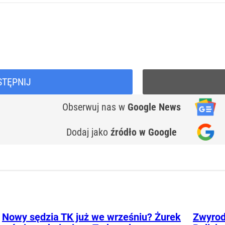
STĘPNIJ
Obserwuj nas
w
Google News
Dodaj jako
źródło w Google
Nowy sędzia TK już we wrześniu? Żurek
Zwyrod