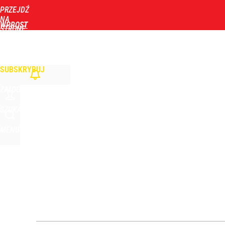
PRZEJDŹ
Udostępnij
0
Skomentuj
NA
WPROST
STRONĘ
GŁÓWNĄ
WIADOMOŚCI
POLITYKA
BIZNES
DOM
ZDROWIE
ROZRYWKA
TYGOD
Nowy sędzia TK już we wrześniu? Żurek mówi o pę
SUBSKRYBUJ
1
ZALOGUJ
Vistula x LOT: Elegancja w podróży. Premiera wspó
SZUKAJ
MENU
dodaj
Gen. Pawlikowski: Przywiozłem cenną lekcję z Dani
2