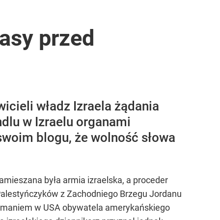
rasy przed
icieli władz Izraela żądania
dlu w Izraelu organami
 swoim blogu, że wolność słowa
zamieszana była armia izraelska, a proceder
 Palestyńczyków z Zachodniego Brzegu Jordanu
trzymaniem w USA obywatela amerykańskiego