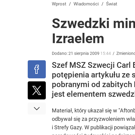
Wróbel: Wywiad z Woydyłło o Idze Świątek obnaży
Wprost
/
Wiadomości
/
Świat
Szwedzki mini
dodaj
Izraelem
Prawdziwa wartość różnorodności
Dodano:
21
sierpnia
2009
15:44
/
Zmienion
dodaj
Szef MSZ Szwecji Carl B
potępienia artykułu ze
Farmacja: wzrost pod presją. co czeka branżę do 
pobranymi od zabitych 
jest elementem szwedzk
dodaj
Materiał, który ukazał się w "Afto
odbywał się za przyzwoleniem wła
i Strefy Gazy. W publikacji powi