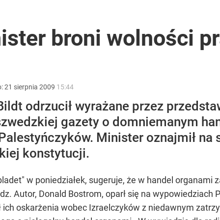
ł coś znacznie gorszego
ster broni wolności p
o:
21
sierpnia
2009
15:44
ildt odrzucił wyrażane przez przedstaw
 szwedzkiej gazety o domniemanym han
2030 roku?
Palestyńczyków. Minister oznajmił na
iej konstytucji.
nbladet" w poniedziałek, sugeruje, że w handel organami 
dz. Autor, Donald Bostrom, oparł się na wypowiedziach
ązał ich oskarżenia wobec Izraelczyków z niedawnym za