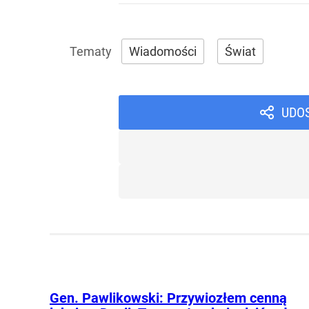
Wiadomości
Świat
UDO
Gen. Pawlikowski: Przywiozłem cenną