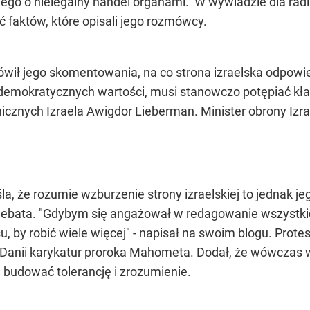
go o nielegalny handel organami. W wywiadzie dla radia 
 faktów, które opisali jego rozmówcy.
mówił jego skomentowania, na co strona izraelska odpow
ić demokratycznych wartości, musi stanowczo potępiać 
nicznych Izraela Awigdor Lieberman. Minister obrony Izr
la, że rozumie wzburzenie strony izraelskiej to jednak j
debata. "Gdybym się angażował w redagowanie wszystki
 by robić wiele więcej" - napisał na swoim blogu. Prote
nii karykatur proroka Mahometa. Dodał, że wówczas w 
 budować tolerancję i zrozumienie.