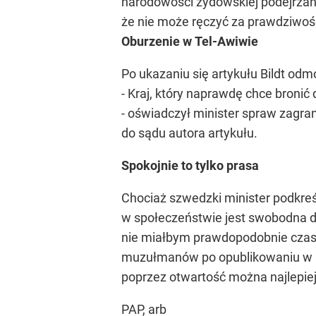
narodowości żydowskiej podejrzane
że nie może ręczyć za prawdziwość
Oburzenie w Tel-Awiwie
Po ukazaniu się artykułu Bildt od
- Kraj, który naprawdę chce bron
- oświadczył minister spraw zagra
do sądu autora artykułu.
Spokojnie to tylko prasa
Chociaż szwedzki minister podkreś
w społeczeństwie jest swobodna 
nie miałbym prawdopodobnie czasu,
muzułmanów po opublikowaniu w Da
poprzez otwartość można najlepiej
PAP, arb