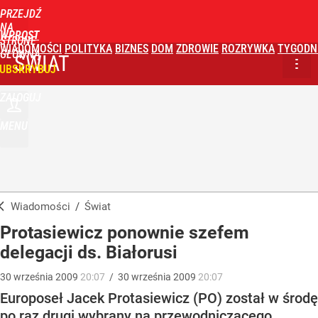
PRZEJDŹ
NA
WPROST
STRONĘ
WIADOMOŚCI
POLITYKA
BIZNES
DOM
ZDROWIE
ROZRYWKA
TYGODN
GŁÓWNĄ
ŚWIAT
UBSKRYBUJ
ZALOGUJ
MENU
Wiadomości
/
Świat
Protasiewicz ponownie szefem
delegacji ds. Białorusi
30
września
2009
20:07
/
30
września
2009
20:07
Europoseł Jacek Protasiewicz (PO) został w środę
po raz drugi wybrany na przewodniczącego