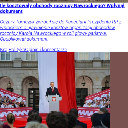
Ile kosztowały obchody rocznicy Nawrockiego? Wpłynął
dokument
Cezary Tomczyk zwrócił się do Kancelarii Prezydenta RP z
wnioskiem o ujawnienie kosztów organizacji obchodów
rocznicy Karola Nawrockiego w roli głowy państwa.
Opublikował dokument.
Kraj
Polityka
Opinie i komentarze