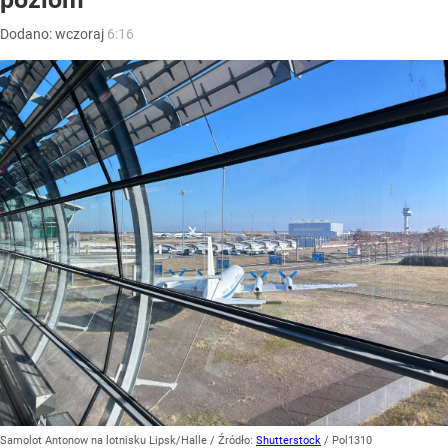
Dodano:
wczoraj
6:16
Samolot Antonow na lotnisku Lipsk/Halle
/ Źródło:
Shutterstock
/
Pol1310