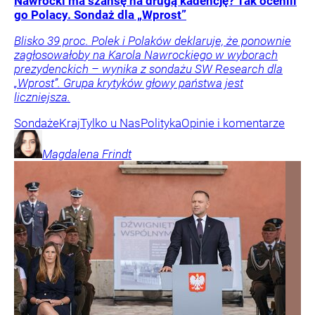
Nawrocki ma szansę na drugą kadencję? Tak ocenili
go Polacy. Sondaż dla „Wprost”
Blisko 39 proc. Polek i Polaków deklaruje, że ponownie
zagłosowałoby na Karola Nawrockiego w wyborach
prezydenckich – wynika z sondażu SW Research dla
„Wprost”. Grupa krytyków głowy państwa jest
liczniejsza.
Sondaże
Kraj
Tylko u Nas
Polityka
Opinie i komentarze
Magdalena
Frindt