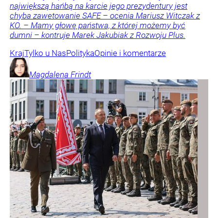
największą hańbą na karcie jego prezydentury jest
chyba zawetowanie SAFE – ocenia Mariusz Witczak z
KO. – Mamy głowę państwa, z której możemy być
dumni – kontruje Marek Jakubiak z Rozwoju Plus.
Kraj
Tylko u Nas
Polityka
Opinie i komentarze
Magdalena
Frindt