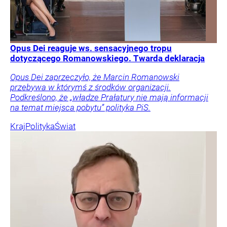
Opus Dei reaguje ws. sensacyjnego tropu
dotyczącego Romanowskiego. Twarda deklaracja
Opus Dei zaprzeczyło, że Marcin Romanowski
przebywa w którymś z środków organizacji.
Podkreślono, że „władze Prałatury nie mają informacji
na temat miejsca pobytu” polityka PiS.
Kraj
Polityka
Świat