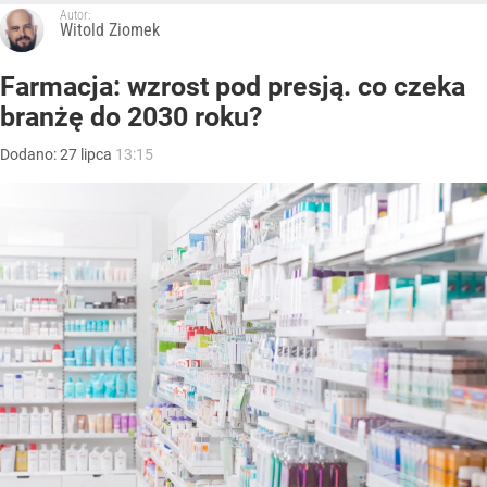
Autor:
Witold Ziomek
Farmacja: wzrost pod presją. co czeka
branżę do 2030 roku?
Dodano:
27
lipca
13:15