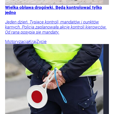
Wielka obława drogówki. Będą kontrolować tylko
jedno
Jeden dzień. Tysiące kontroli, mandatów i punktów
karnych. Policja zaplanowała akcję kontroli kierowców.
Od rana posypią się mandaty.
Motoryzacja
Kraj
Życie