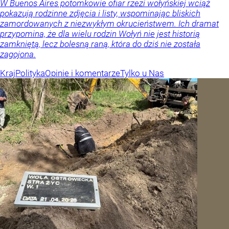
W Buenos Aires potomkowie ofiar rzezi wołyńskiej wciąż
pokazują rodzinne zdjęcia i listy, wspominając bliskich
zamordowanych z niezwykłym okrucieństwem. Ich dramat
przypomina, że dla wielu rodzin Wołyń nie jest historią
zamkniętą, lecz bolesną raną, która do dziś nie została
zagojona.
Kraj
Polityka
Opinie i komentarze
Tylko u Nas