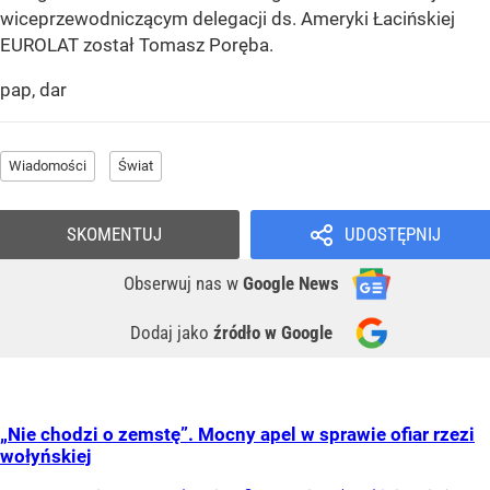
wiceprzewodniczącym delegacji ds. Ameryki Łacińskiej
EUROLAT został Tomasz Poręba.
pap, dar
Wiadomości
Świat
SKOMENTUJ
UDOSTĘPNIJ
Obserwuj nas
w
Google News
Dodaj jako
źródło w Google
„Nie chodzi o zemstę”. Mocny apel w sprawie ofiar rzezi
wołyńskiej