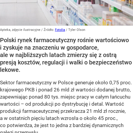
Apteka, zdjęcie ilustracyjne
/ Źródło:
Fotolia
/
Tyler Olson
Polski rynek farmaceutyczny rośnie wartościowo
i zyskuje na znaczeniu w gospodarce,
ale w najbliższych latach zmierzy się z ostrą
presją kosztów, regulacji i walki o bezpieczeństwo
lekowe.
Sektor farmaceutyczny w Polsce generuje około 0,75 proc.
krajowego PKB i ponad 26 mld zł wartości dodanej brutto,
zapewniając ponad 80 tys. miejsc pracy w całym łańcuchu
wartości – od produkcji po dystrybucję i detal. Wartość
produkcji farmaceutycznej przekracza 21 mld zł rocznie,
a w ostatnich pięciu latach wzrosła o około 45 proc.,
co potwierdza, że jest to jedna z bardziej dynamicznych
gałęzi przemysłu.