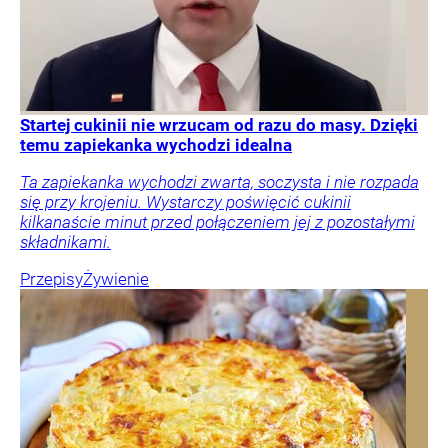
Startej cukinii nie wrzucam od razu do masy. Dzięki
temu zapiekanka wychodzi idealna
Ta zapiekanka wychodzi zwarta, soczysta i nie rozpada
się przy krojeniu. Wystarczy poświęcić cukinii
kilkanaście minut przed połączeniem jej z pozostałymi
składnikami.
Przepisy
Żywienie