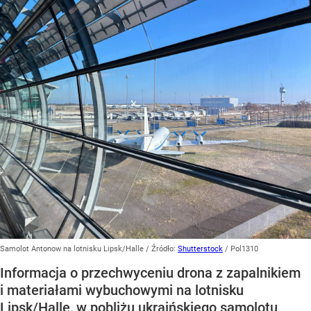
Samolot Antonow na lotnisku Lipsk/Halle
/ Źródło:
Shutterstock
/
Pol1310
Informacja o przechwyceniu drona z zapalnikiem
i materiałami wybuchowymi na lotnisku
Lipsk/Halle, w pobliżu ukraińskiego samolotu