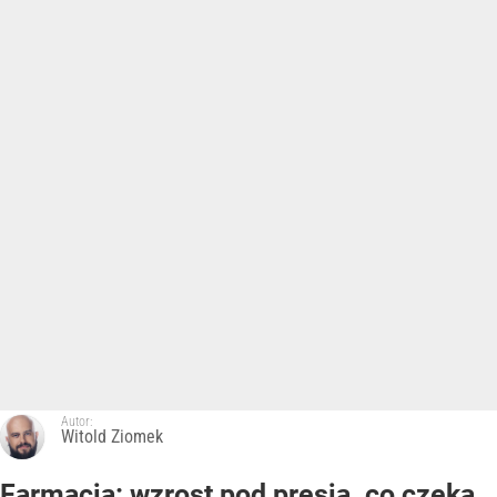
Autor:
Witold Ziomek
Farmacja: wzrost pod presją. co czeka