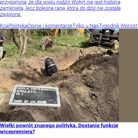
przypomina, że dla wielu rodzin Wołyń nie jest historią
zamkniętą, lecz bolesną raną, która do dziś nie została
zagojona.
Kraj
Polityka
Opinie i komentarze
Tylko u Nas
Tygodnik Wprost
Wielki powrót znanego polityka. Dostanie funkcję
wicepremiera?