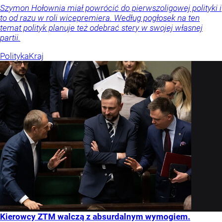
Szymon Hołownia miał powrócić do pierwszoligowej polityki i
to od razu w roli wicepremiera. Według pogłosek na ten
temat polityk planuje też odebrać stery w swojej własnej
partii.
Polityka
Kraj
Kierowcy ZTM walczą z absurdalnym wymogiem.