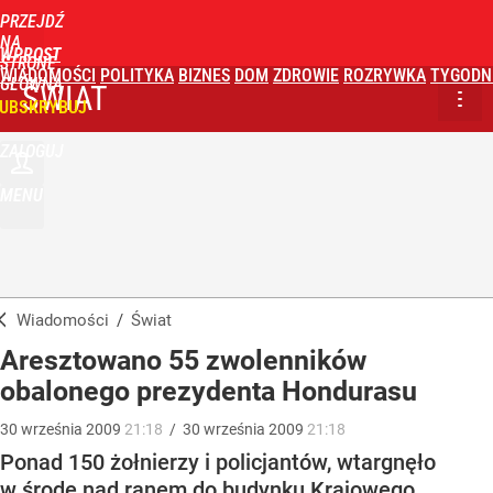
PRZEJDŹ
NA
WPROST
STRONĘ
WIADOMOŚCI
POLITYKA
BIZNES
DOM
ZDROWIE
ROZRYWKA
TYGODN
GŁÓWNĄ
ŚWIAT
UBSKRYBUJ
ZALOGUJ
MENU
Wiadomości
/
Świat
Aresztowano 55 zwolenników
obalonego prezydenta Hondurasu
30
września
2009
21:18
/
30
września
2009
21:18
Ponad 150 żołnierzy i policjantów, wtargnęło
w środę nad ranem do budynku Krajowego