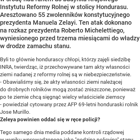
Instytutu Reformy Rolnej w stolicy Hondurasu.
Aresztowano 55 zwolenników konstytucyjnego
prezydenta Manuela Zelayi. Ten atak dokonano
na rozkaz prezydenta Roberto Michelettiego,
wyniesionego przed trzema miesiącami do władzy
w drodze zamachu stanu.
Byli to głównie hondurascy chłopi, którzy zajęli siedzibę
INRA, twierdząc, iż przechowywane tam akty własności
ziemi nadanej z reformy rolnej są w niebezpieczeństwie.
- Obawialiśmy się, że akty własności ziemi należącej
do drobnych rolników mogą zostać zniszczone, ponieważ
po te ziemie chcą sięgnąć wielcy właściciele ziemscy
- powiedział cytowany przez AFP 69-letni honduraski rolnik
Jose Murillo.
Zeleya powinien oddać się w ręce policji?
Tego samego dnia media poddane kontroli rządowej
w wyniku wprowadzonego jako "godzina policyjna" stanu