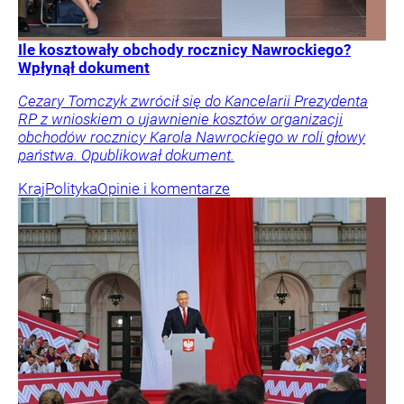
Ile kosztowały obchody rocznicy Nawrockiego?
Wpłynął dokument
Cezary Tomczyk zwrócił się do Kancelarii Prezydenta
RP z wnioskiem o ujawnienie kosztów organizacji
obchodów rocznicy Karola Nawrockiego w roli głowy
państwa. Opublikował dokument.
Kraj
Polityka
Opinie i komentarze