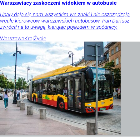
Warszawiacy zaskoczeni widokiem w autobusie
Upały dają się nam wszystkim we znaki i nie oszczędzają
wcale kierowców warszawskich autobusów. Pan Dariusz
zwrócił na to uwagę, kierując pojazdem w spódnicy.
Warszawa
Kraj
Życie