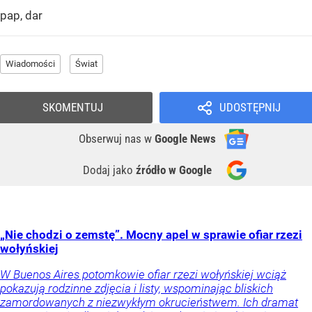
pap, dar
Wiadomości
Świat
SKOMENTUJ
UDOSTĘPNIJ
Obserwuj nas
w
Google News
Dodaj jako
źródło w Google
„Nie chodzi o zemstę”. Mocny apel w sprawie ofiar rzezi
wołyńskiej
W Buenos Aires potomkowie ofiar rzezi wołyńskiej wciąż
pokazują rodzinne zdjęcia i listy, wspominając bliskich
zamordowanych z niezwykłym okrucieństwem. Ich dramat