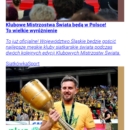
Klubowe Mistrzostwa Świata będą w Polsce!
To wielkie wyróżnienie
To już oficjalne! Województwo Śląskie będzie gościć
najlepsze męskie kluby siatkarskie świata podczas
dwóch kolejnych edycji Klubowych Mistrzostw Świata.
Siatkówka
Sport