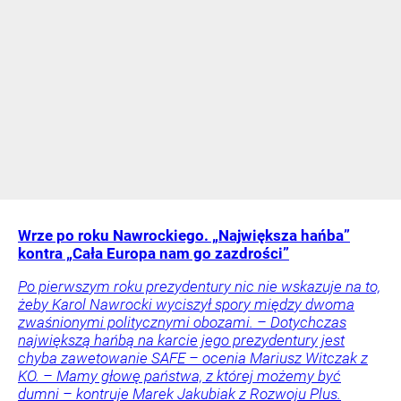
Wrze po roku Nawrockiego. „Największa hańba”
kontra „Cała Europa nam go zazdrości”
Po pierwszym roku prezydentury nic nie wskazuje na to,
żeby Karol Nawrocki wyciszył spory między dwoma
zwaśnionymi politycznymi obozami. – Dotychczas
największą hańbą na karcie jego prezydentury jest
chyba zawetowanie SAFE – ocenia Mariusz Witczak z
KO. – Mamy głowę państwa, z której możemy być
dumni – kontruje Marek Jakubiak z Rozwoju Plus.