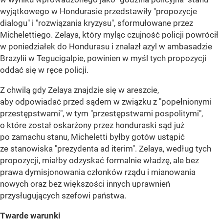
wyjątkowego w Hondurasie przedstawiły "propozycje
dialogu" i "rozwiązania kryzysu", sformułowane przez
Michelettiego. Zelaya, który myląc czujność policji powrócił
w poniedziałek do Hondurasu i znalazł azyl w ambasadzie
Brazylii w Tegucigalpie, powinien w myśl tych propozycji
oddać się w ręce policji.
Z chwilą gdy Zelaya znajdzie się w areszcie,
aby odpowiadać przed sądem w związku z "popełnionymi
przestępstwami", w tym "przestępstwami pospolitymi",
o które został oskarżony przez honduraski sąd już
po zamachu stanu, Micheletti byłby gotów ustąpić
ze stanowiska "prezydenta ad iterim". Zelaya, według tych
propozycji, miałby odzyskać formalnie władzę, ale bez
prawa dymisjonowania członków rządu i mianowania
nowych oraz bez większości innych uprawnień
przysługujących szefowi państwa.
Twarde warunki