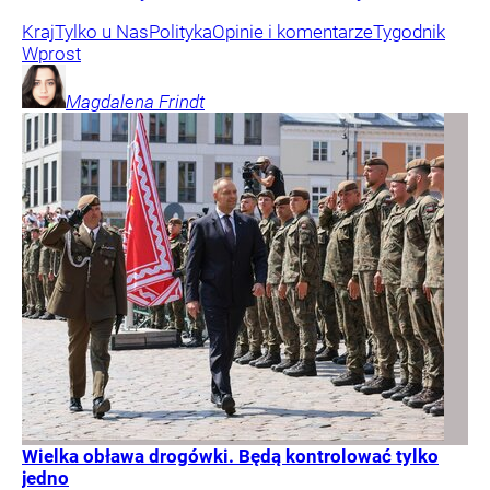
Kraj
Tylko u Nas
Polityka
Opinie i komentarze
Tygodnik
Wprost
Magdalena
Frindt
Wielka obława drogówki. Będą kontrolować tylko
jedno