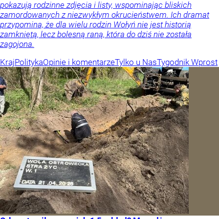
pokazują rodzinne zdjęcia i listy, wspominając bliskich
zamordowanych z niezwykłym okrucieństwem. Ich dramat
przypomina, że dla wielu rodzin Wołyń nie jest historią
zamkniętą, lecz bolesną raną, która do dziś nie została
zagojona.
Kraj
Polityka
Opinie i komentarze
Tylko u Nas
Tygodnik Wprost