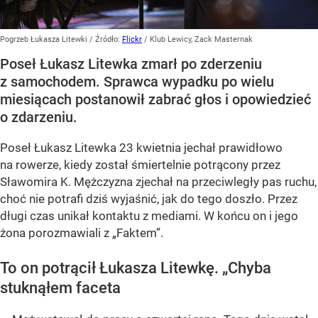
Pogrzeb Łukasza Litewki
/ Źródło:
Flickr
/
Klub Lewicy, Zack Masternak
Poseł Łukasz Litewka zmarł po zderzeniu
z samochodem. Sprawca wypadku po wielu
miesiącach postanowił zabrać głos i opowiedzieć
o zdarzeniu.
Poseł Łukasz Litewka 23 kwietnia jechał prawidłowo
na rowerze, kiedy został śmiertelnie potrącony przez
Sławomira K. Mężczyzna zjechał na przeciwległy pas ruchu,
choć nie potrafi dziś wyjaśnić, jak do tego doszło. Przez
długi czas unikał kontaktu z mediami. W końcu on i jego
żona porozmawiali z „Faktem”.
To on potrącił Łukasza Litewkę. „Chyba
stuknąłem faceta