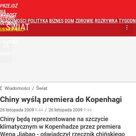
PRZEJDŹ
NA
WPROST
STRONĘ
WIADOMOŚCI
POLITYKA
BIZNES
DOM
ZDROWIE
ROZRYWKA
TYGODN
GŁÓWNĄ
ŚWIAT
UBSKRYBUJ
ZALOGUJ
MENU
Wiadomości
/
Świat
Chiny wyślą premiera do Kopenhagi
26
listopada
2009
9:44
/
26
listopada
2009
9:44
Chiny będą reprezentowane na szczycie
klimatycznym w Kopenhadze przez premiera
Wena Jiabao - oświadczył rzecznik chińskiego