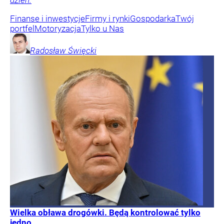
dzień.
Finanse i inwestycje
Firmy i rynki
Gospodarka
Twój
portfel
Motoryzacja
Tylko u Nas
Radosław
Święcki
Wielka obława drogówki. Będą kontrolować tylko
jedno