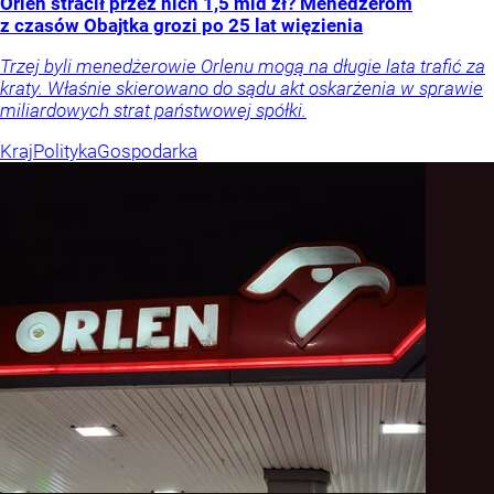
Orlen stracił przez nich 1,5 mld zł? Menedżerom
z czasów Obajtka grozi po 25 lat więzienia
Trzej byli menedżerowie Orlenu mogą na długie lata trafić za
kraty. Właśnie skierowano do sądu akt oskarżenia w sprawie
miliardowych strat państwowej spółki.
Kraj
Polityka
Gospodarka