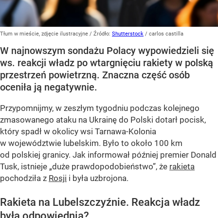
Tłum w mieście, zdjęcie ilustracyjne
/ Źródło:
Shutterstock
/
carlos castilla
W najnowszym sondażu Polacy wypowiedzieli się
ws. reakcji władz po wtargnięciu rakiety w polską
przestrzeń powietrzną. Znaczna część osób
oceniła ją negatywnie.
Przypomnijmy, w zeszłym tygodniu podczas kolejnego
zmasowanego ataku na Ukrainę do Polski dotarł pocisk,
który spadł w okolicy wsi Tarnawa-Kolonia
w województwie lubelskim. Było to około 100 km
od polskiej granicy. Jak informował później premier Donald
Tusk, istnieje
„duże prawdopodobieństwo”
, że
rakieta
pochodziła z
Rosji
i była uzbrojona.
Rakieta na Lubelszczyźnie. Reakcja władz
była odpowiednia?