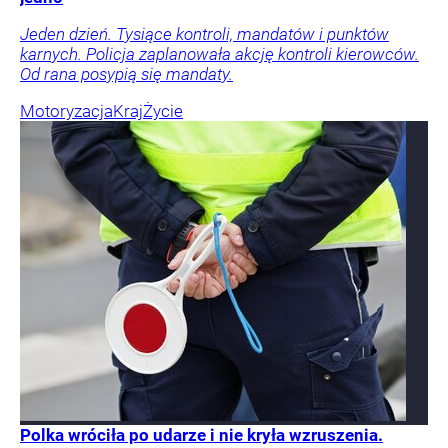
Jeden dzień. Tysiące kontroli, mandatów i punktów
karnych. Policja zaplanowała akcję kontroli kierowców.
Od rana posypią się mandaty.
Motoryzacja
Kraj
Życie
Polka wróciła po udarze i nie kryła wzruszenia.