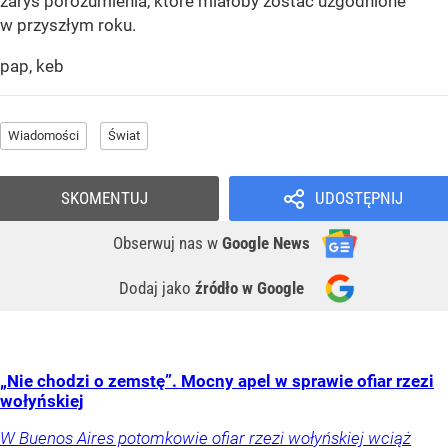
zarys porozumienia, które miałoby zostać uzgodnione
w przyszłym roku.
pap, keb
Wiadomości
Świat
SKOMENTUJ
UDOSTĘPNIJ
Obserwuj nas
w
Google News
Dodaj jako
źródło w Google
„Nie chodzi o zemstę”. Mocny apel w sprawie ofiar rzezi
wołyńskiej
W Buenos Aires potomkowie ofiar rzezi wołyńskiej wciąż