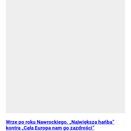
Wrze po roku Nawrockiego. „Największa hańba”
kontra „Cała Europa nam go zazdrości”