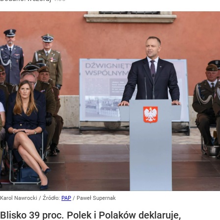
Karol Nawrocki
/ Źródło:
PAP
/
Paweł Supernak
Blisko 39 proc. Polek i Polaków deklaruje,