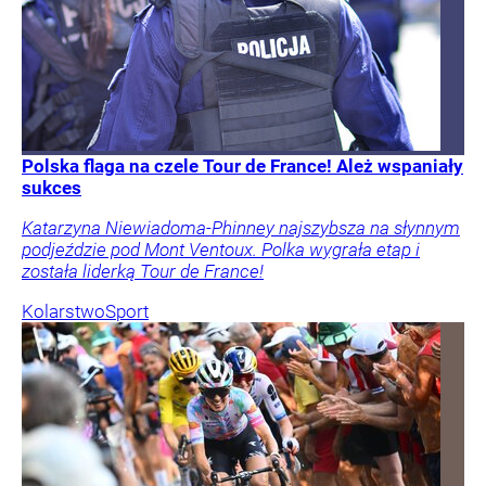
Polska flaga na czele Tour de France! Ależ wspaniały
sukces
Katarzyna Niewiadoma-Phinney najszybsza na słynnym
podjeździe pod Mont Ventoux. Polka wygrała etap i
została liderką Tour de France!
Kolarstwo
Sport