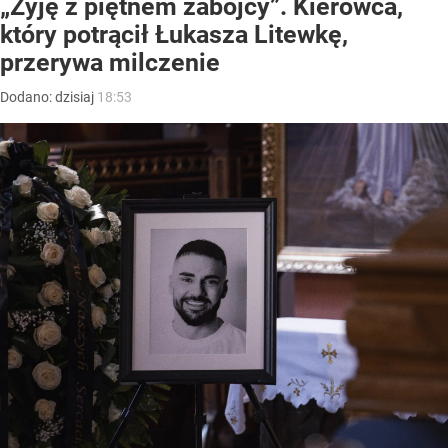
„Żyję z piętnem zabójcy”. Kierowca,
który potrącił Łukasza Litewkę,
przerywa milczenie
Dodano:
dzisiaj
18:53