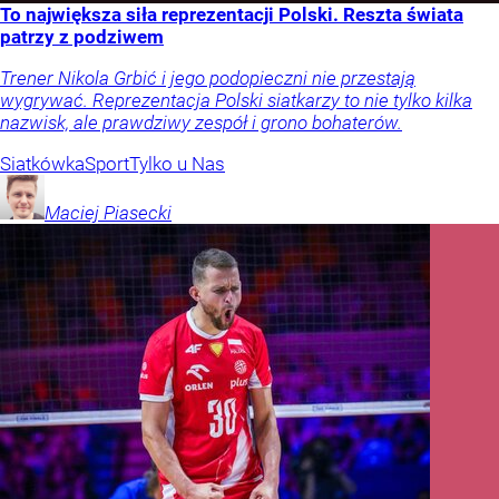
To największa siła reprezentacji Polski. Reszta świata
patrzy z podziwem
Trener Nikola Grbić i jego podopieczni nie przestają
wygrywać. Reprezentacja Polski siatkarzy to nie tylko kilka
nazwisk, ale prawdziwy zespół i grono bohaterów.
Siatkówka
Sport
Tylko u Nas
Maciej
Piasecki