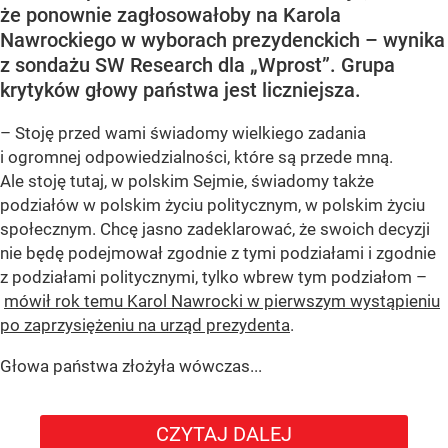
że ponownie zagłosowałoby na Karola
Nawrockiego w wyborach prezydenckich – wynika
z sondażu SW Research dla „Wprost”. Grupa
krytyków głowy państwa jest liczniejsza.
– Stoję przed wami świadomy wielkiego zadania
i ogromnej odpowiedzialności, które są przede mną.
Ale stoję tutaj, w polskim Sejmie, świadomy także
podziałów w polskim życiu politycznym, w polskim życiu
społecznym. Chcę jasno zadeklarować, że swoich decyzji
nie będę podejmował zgodnie z tymi podziałami i zgodnie
z podziałami politycznymi, tylko wbrew tym podziałom –
mówił rok temu Karol Nawrocki w pierwszym wystąpieniu
po zaprzysiężeniu na urząd prezydenta
.
Głowa państwa złożyła wówczas...
CZYTAJ DALEJ