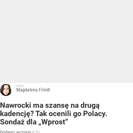
Autor:
Magdalena Frindt
Nawrocki ma szansę na drugą
kadencję? Tak ocenili go Polacy.
Sondaż dla „Wprost”
Dodano:
wczoraj
4:50