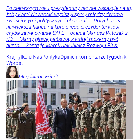
Po pierwszym roku prezydentury nic nie wskazuje na to,
żeby Karol Nawrocki wyciszył spory między dwoma
zwaśnionymi politycznymi obozami. – Dotychczas
największą hańbą na karcie jego prezydentury jest
chyba zawetowanie SAFE – ocenia Mariusz Witczak z
KO. – Mamy głowę państwa, z której możemy być
dumni – kontruje Marek Jakubiak z Rozwoju Plus.
Kraj
Tylko u Nas
Polityka
Opinie i komentarze
Tygodnik
Wprost
Magdalena
Frindt