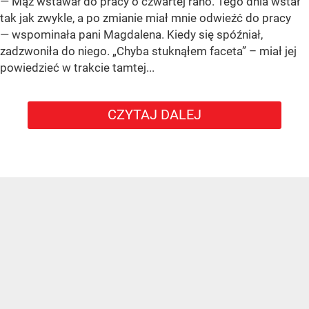
— Mąż wstawał do pracy o czwartej rano. Tego dnia wstał
tak jak zwykle, a po zmianie miał mnie odwieźć do pracy
— wspominała pani Magdalena. Kiedy się spóźniał,
zadzwoniła do niego. „Chyba stuknąłem faceta” – miał jej
powiedzieć w trakcie tamtej...
CZYTAJ DALEJ