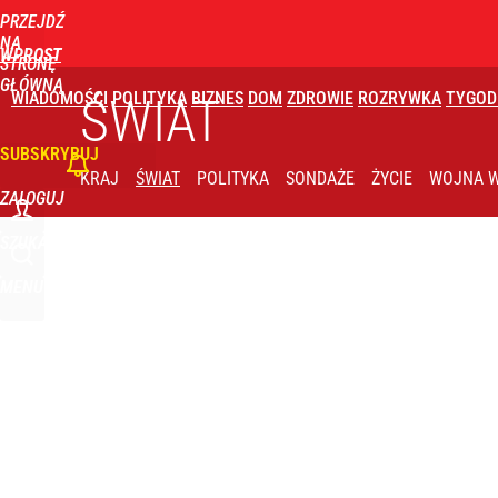
PRZEJDŹ
Udostępnij
0
Skomentuj
NA
WPROST
STRONĘ
GŁÓWNĄ
WIADOMOŚCI
POLITYKA
BIZNES
DOM
ZDROWIE
ROZRYWKA
TYGOD
ŚWIAT
SUBSKRYBUJ
KRAJ
ŚWIAT
POLITYKA
SONDAŻE
ŻYCIE
WOJNA W
ZALOGUJ
SZUKAJ
MENU