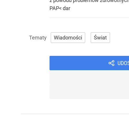
z powodu problemów zdrowotnych -
PAP< dar
Wiadomości
Świat
UDO