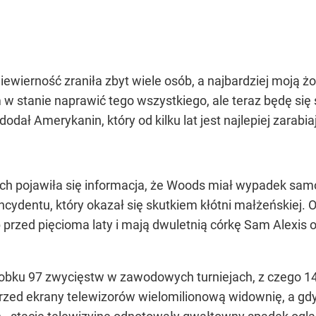
iewierność zraniła zbyt wiele osób, a najbardziej moją żo
w stanie naprawić tego wszystkiego, ale teraz będę się s
 dodał Amerykanin, który od kilku lat jest najlepiej zara
 pojawiła się informacja, że Woods miał wypadek samoc
ydentu, który okazał się skutkiem kłótni małżeńskiej. Oka
 przed pięcioma laty i mają dwuletnią córkę Sam Alexis 
robku 97 zwycięstw w zawodowych turniejach, z czego 1
przed ekrany telewizorów wielomilionową widownię, a g