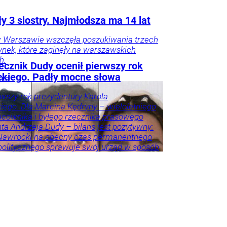
y 3 siostry. Najmłodsza ma 14 lat
w Warszawie wszczęła poszukiwania trzech
nek, które zaginęły na warszawskich
h.
ecznik Dudy ocenił pierwszy rok
kiego. Padły mocne słowa
gia
rwszy rok prezydentury Karola
ego. Dla Marcina Kędryny – wieloletniego
cownika i byłego rzecznika prasowego
ta Andrzeja Dudy – bilans jest pozytywny:
 Nawrocki na obecny czas permanentnego
politycznego sprawuje swój urząd w sposób
 i adekwatny do wyzwań – akcentuje.
eśnie przestrzega przed porównywaniem
h prezydentów. – Andrzej Duda zdał w paru
ch egzamin celująco, ale jeszcze przez
as będzie niedoceniony, jak kiedyś
er Kwaśniewski, a po latach się to zmieniło
zy były rzecznik Andrzeja Dudy.