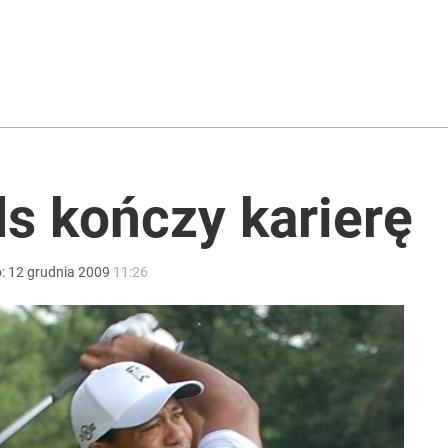
s kończy karierę
o:
12
grudnia
2009
11:26