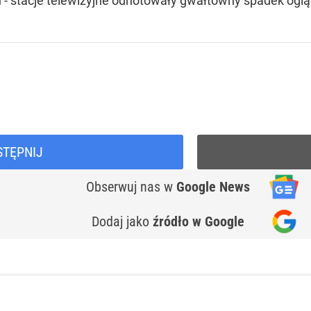
 stacje telewizyjne odnotowały gwałtowny spadek ogląd
STĘPNIJ
Obserwuj nas
w
Google News
Dodaj jako
źródło w Google