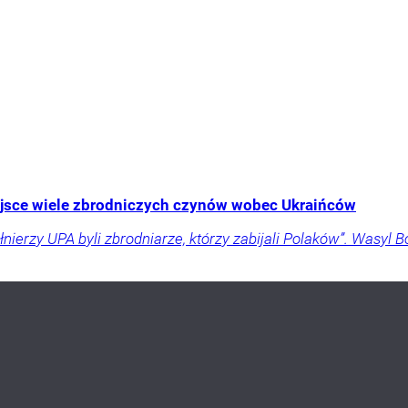
ejsce wiele zbrodniczych czynów wobec Ukraińców
ierzy UPA byli zbrodniarze, którzy zabijali Polaków”. Wasyl B