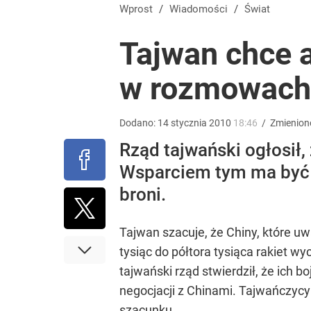
Uczestnicy PPK w ciągu tygodnia otrzymają pieniąd
Wprost
/
Wiadomości
/
Świat
Tajwan chce 
dodaj
w rozmowach
Ziobro reaguje na ruch Tuska. Padła tajemnicza z
Dodano:
14
stycznia
2010
18:46
/
Zmienion
dodaj
Rząd tajwański ogłosił
Wsparciem tym ma być 
Nawrocki ma szansę na drugą kadencję? Tak ocenil
broni.
10
Tajwan szacuje, że Chiny, które u
tysiąc do półtora tysiąca rakiet
tajwański rząd stwierdził, że ich
negocjacji z Chinami. Tajwańczycy
szacunku.