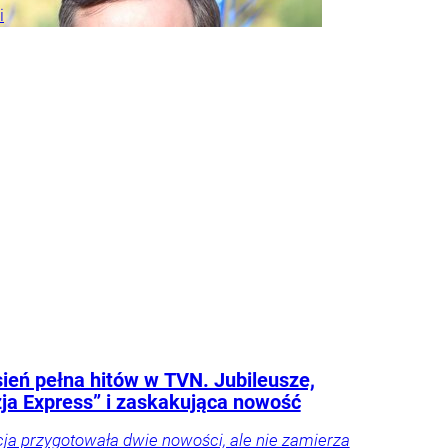
i
w
je
Firmy
spodarka
Twój
otoryzacja
Tylko
ień pełna hitów w TVN. Jubileusze,
ja Express” i zaskakująca nowość
cja przygotowała dwie nowości, ale nie zamierza