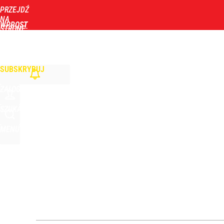
PRZEJDŹ
Udostępnij
0
Skomentuj
NA
WPROST
STRONĘ
GŁÓWNĄ
WIADOMOŚCI
POLITYKA
BIZNES
DOM
ZDROWIE
ROZRYWKA
TYGOD
Rzeki odsłoniły ostrzeżenia sprzed wieków. „Jeśli 
SUBSKRYBUJ
dodaj
ZALOGUJ
Farmacja: wzrost pod presją. co czeka branżę do 
SZUKAJ
MENU
1
Wrze po roku Nawrockiego. „Największa hańba” ko
16