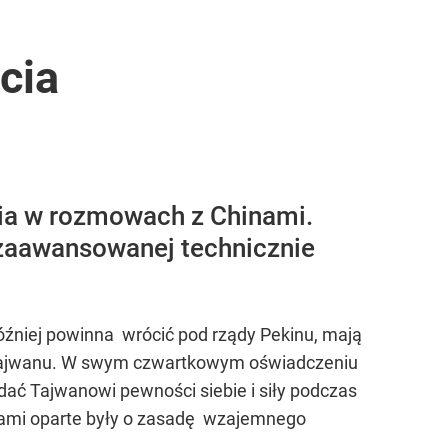
cia
cia w rozmowach z Chinami.
zaawansowanej technicznie
óźniej powinna wrócić pod rządy Pekinu, mają
ku Tajwanu. W swym czwartkowym oświadczeniu
dać Tajwanowi pewności siebie i siły podczas
ajami oparte były o zasadę wzajemnego