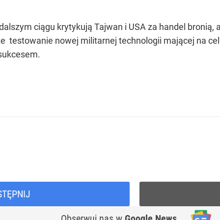
 dalszym ciągu krytykują Tajwan i USA za handel bronią, 
 że testowanie nowej militarnej technologii mającej na 
 sukcesem.
STĘPNIJ
Obserwuj nas
w
Google News