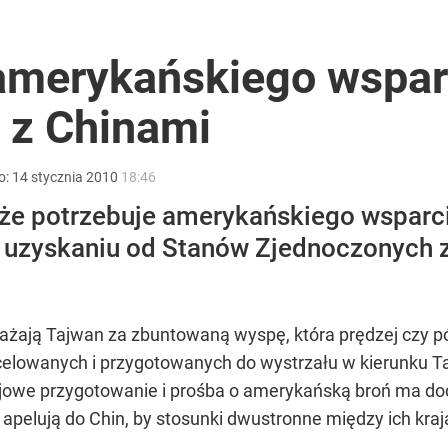
ze. Prawie 41 mln zł
amerykańskiego wspar
 z Chinami
apowiedź. "To nieuchronnie nadchodzi"
o:
14
stycznia
2010
18:46
, że potrzebuje amerykańskiego wspar
uzyskaniu od Stanów Zjednoczonych 
i go Polacy. Sondaż dla „Wprost”
ważają Tajwan za zbuntowaną wyspę, która prędzej czy p
 wycelowanych i przygotowanych do wystrzału w kierun
 bojowe przygotowanie i prośba o amerykańską broń ma do
 apelują do Chin, by stosunki dwustronne między ich kr