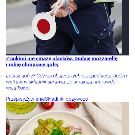
Z cukinii nie smażę placków. Dodaję mozzarellę
i robię chrupiące gofry
Lubisz gofry? Gdy spróbujesz tych przepadniesz. Jeden
wytrawny składnik sprawia, że smakują naprawdę
wyjątkowo.
Przepisy
Żywienie
Składniki odżywcze