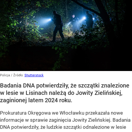
Policja
/ Źródło:
Shutterstock
Badania DNA potwierdziły, że szczątki znalezione
w lesie w Lisinach należą do Jowity Zielińskiej,
zaginionej latem 2024 roku.
Prokuratura Okręgowa we Włocławku przekazała nowe
informacje w sprawie zaginięcia Jowity Zielińskiej. Badania
DNA potwierdziły, że ludzkie szczątki odnalezione w lesie