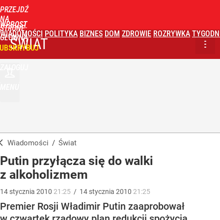
PRZEJDŹ
NA
WPROST
STRONĘ
WIADOMOŚCI
POLITYKA
BIZNES
DOM
ZDROWIE
ROZRYWKA
TYGODN
GŁÓWNĄ
ŚWIAT
UBSKRYBUJ
ZALOGUJ
MENU
Wiadomości
/
Świat
Putin przyłącza się do walki
z alkoholizmem
14
stycznia
2010
21:25
/
14
stycznia
2010
21:25
Premier Rosji Władimir Putin zaaprobował
w czwartek rządowy plan redukcji spożycia