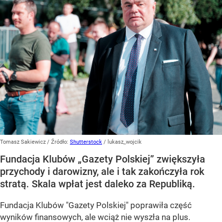
Tomasz Sakiewicz
/ Źródło:
Shutterstock
/
lukasz_wojcik
Fundacja Klubów „Gazety Polskiej” zwiększyła
przychody i darowizny, ale i tak zakończyła rok
stratą. Skala wpłat jest daleko za Republiką.
Fundacja Klubów "Gazety Polskiej" poprawiła część
wyników finansowych, ale wciąż nie wyszła na plus.