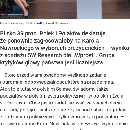
Karol Nawrocki
/ Źródło:
PAP
/
Paweł Supernak
Blisko 39 proc. Polek i Polaków deklaruje,
że ponownie zagłosowałoby na Karola
Nawrockiego w wyborach prezydenckich – wynika
z sondażu SW Research dla „Wprost”. Grupa
krytyków głowy państwa jest liczniejsza.
– Stoję przed wami świadomy wielkiego zadania
i ogromnej odpowiedzialności, które są przede mną.
Ale stoję tutaj, w polskim Sejmie, świadomy także
podziałów w polskim życiu politycznym, w polskim życiu
społecznym. Chcę jasno zadeklarować, że swoich decyzji
nie będę podejmował zgodnie z tymi podziałami i zgodnie
z podziałami politycznymi, tylko wbrew tym podziałom –
mówił rok temu Karol Nawrocki w pierwszym wystąpieniu