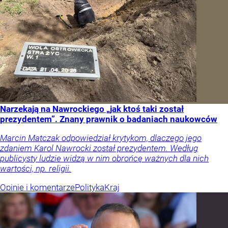
Narzekają na Nawrockiego „jak ktoś taki został
prezydentem”. Znany prawnik o badaniach naukowców
Marcin Matczak odpowiedział krytykom, dlaczego jego
zdaniem Karol Nawrocki został prezydentem. Według
publicysty ludzie widzą w nim obrońcę ważnych dla nich
wartości, np. religii.
Opinie i komentarze
Polityka
Kraj