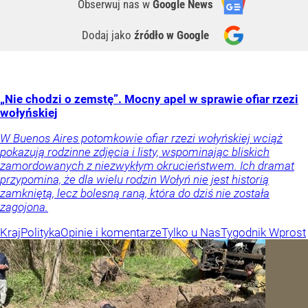
Obserwuj nas
w
Google News
Dodaj jako
źródło w Google
„Nie chodzi o zemstę”. Mocny apel w sprawie ofiar rzezi
wołyńskiej
W Buenos Aires potomkowie ofiar rzezi wołyńskiej wciąż
pokazują rodzinne zdjęcia i listy, wspominając bliskich
zamordowanych z niezwykłym okrucieństwem. Ich dramat
przypomina, że dla wielu rodzin Wołyń nie jest historią
zamkniętą, lecz bolesną raną, która do dziś nie została
zagojona.
Kraj
Polityka
Opinie i komentarze
Tylko u Nas
Tygodnik Wprost