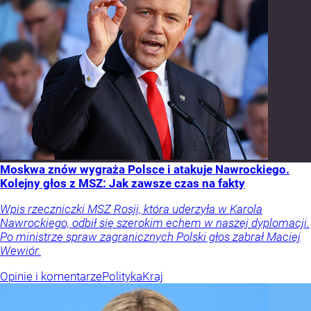
Moskwa znów wygraża Polsce i atakuje Nawrockiego.
Kolejny głos z MSZ: Jak zawsze czas na fakty
Wpis rzeczniczki MSZ Rosji, która uderzyła w Karola
Nawrockiego, odbił się szerokim echem w naszej dyplomacji.
Po ministrze spraw zagranicznych Polski głos zabrał Maciej
Wewiór.
Opinie i komentarze
Polityka
Kraj