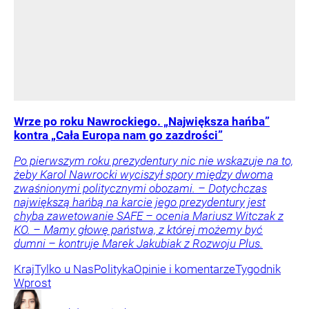
Wrze po roku Nawrockiego. „Największa hańba”
kontra „Cała Europa nam go zazdrości”
Po pierwszym roku prezydentury nic nie wskazuje na to,
żeby Karol Nawrocki wyciszył spory między dwoma
zwaśnionymi politycznymi obozami. – Dotychczas
największą hańbą na karcie jego prezydentury jest
chyba zawetowanie SAFE – ocenia Mariusz Witczak z
KO. – Mamy głowę państwa, z której możemy być
dumni – kontruje Marek Jakubiak z Rozwoju Plus.
Kraj
Tylko u Nas
Polityka
Opinie i komentarze
Tygodnik
Wprost