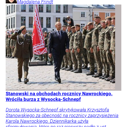
Magdalena
Frindt
Stanowski na obchodach rocznicy Nawrockiego.
Wróciła burza z Wysocką-Schnepf
Dorota Wysocka-Schnepf skrytykowała Krzysztofa
Stanowskiego za obecność na rocznicy zaprzysiężenia
Karola Nawrockiego. Dziennikarka użyła
sformułowania, które po raz pierwszy padło z ust