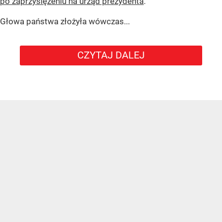
po zaprzysiężeniu na urząd prezydenta
.
Głowa państwa złożyła wówczas...
CZYTAJ DALEJ