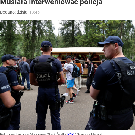
Musiała interweniować policja
Dodano:
dzisiaj
13:45
Policja na trasie do Morskiego Oka
/ Źródło:
PAP
/
Grzegorz Momot