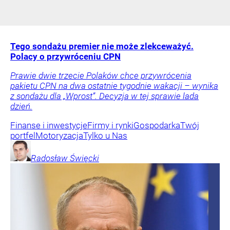
Tego sondażu premier nie może zlekceważyć.
Polacy o przywróceniu CPN
Prawie dwie trzecie Polaków chce przywrócenia
pakietu CPN na dwa ostatnie tygodnie wakacji – wynika
z sondażu dla „Wprost”. Decyzja w tej sprawie lada
dzień.
Finanse i inwestycje
Firmy i rynki
Gospodarka
Twój
portfel
Motoryzacja
Tylko u Nas
Radosław
Święcki