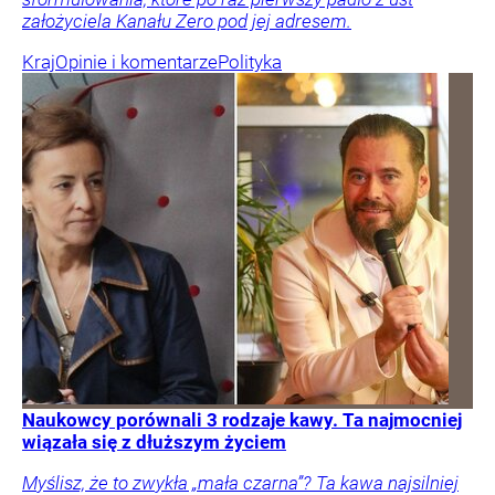
założyciela Kanału Zero pod jej adresem.
Kraj
Opinie i komentarze
Polityka
Naukowcy porównali 3 rodzaje kawy. Ta najmocniej
wiązała się z dłuższym życiem
Myślisz, że to zwykła „mała czarna”? Ta kawa najsilniej