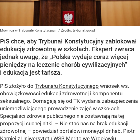
Mównica w Trybunale Konstytycjnym
/ Źródło:
trybunal.gov.pl
PiS chce, aby Trybunał Konstytucyjny zablokował
edukację zdrowotną w szkołach. Ekspert zwraca
jednak uwagę, że „Polska wydaje coraz więcej
pieniędzy na leczenie chorób cywilizacyjnych”
i edukacja jest tańsza.
PiS złożyło do
Trybunału Konstytucyjnego
wniosek ws.
obowiązkowości edukacji zdrowotnej i komponentu
seksualnego. Domagają się od TK wydania zabezpieczenia
uniemożliwiającego prowadzenie zajęć w szkołach.
Specjaliści zdrowia publicznego nie zostawiają na tej
propozycji suchej nitki. – Nie stać nas na brak edukacji
zdrowotnej – powiedział portalowi money.pl dr hab. Piotr
Karniej z Uniwersytetu WSB Merito we Wrocławiu.