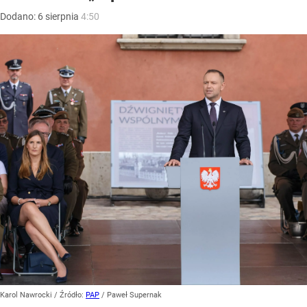
Dodano:
6
sierpnia
4:50
Karol Nawrocki
/ Źródło:
PAP
/
Paweł Supernak