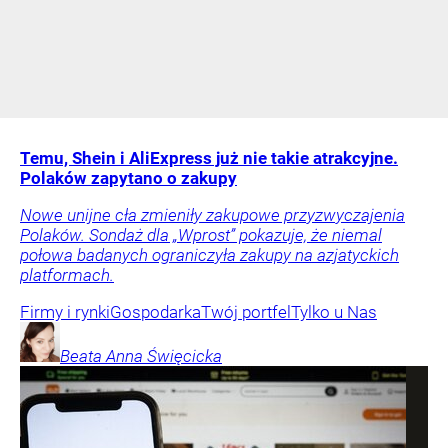
Temu, Shein i AliExpress już nie takie atrakcyjne.
Polaków zapytano o zakupy
Nowe unijne cła zmieniły zakupowe przyzwyczajenia
Polaków. Sondaż dla „Wprost” pokazuje, że niemal
połowa badanych ograniczyła zakupy na azjatyckich
platformach.
Firmy i rynki
Gospodarka
Twój portfel
Tylko u Nas
Beata Anna
Święcicka