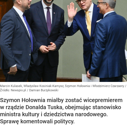
Marcin Kulasek, Władysław Kosiniak-Kamysz, Szymon Hołownia i Włodzimierz Czarzasty
/
Źródło:
Newspix.pl
/
Damian Burzykowski
Szymon Hołownia miałby zostać wicepremierem
w rządzie Donalda Tuska, obejmując stanowisko
ministra kultury i dziedzictwa narodowego.
Sprawę komentowali politycy.