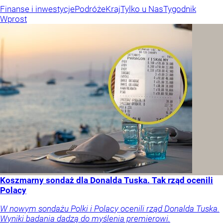
Finanse i inwestycje
Podróże
Kraj
Tylko u Nas
Tygodnik
Wprost
Koszmarny sondaż dla Donalda Tuska. Tak rząd ocenili
Polacy
W nowym sondażu Polki i Polacy ocenili rząd Donalda Tuska.
Wyniki badania dadzą do myślenia premierowi.