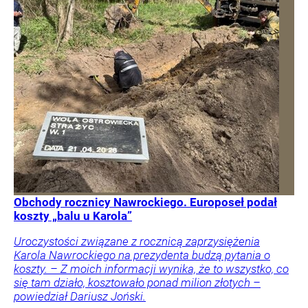
Obchody rocznicy Nawrockiego. Europoseł podał
koszty „balu u Karola”
Uroczystości związane z rocznicą zaprzysiężenia
Karola Nawrockiego na prezydenta budzą pytania o
koszty. – Z moich informacji wynika, że to wszystko, co
się tam działo, kosztowało ponad milion złotych –
powiedział Dariusz Joński.