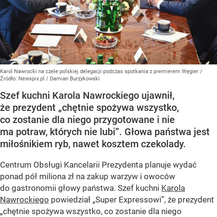
Karol Nawrocki na czele polskiej delegacji podczas spotkania z premierem Węgier
/
Źródło:
Newspix.pl
/
Damian Burzykowski
Szef kuchni Karola Nawrockiego ujawnił,
że prezydent „chętnie spożywa wszystko,
co zostanie dla niego przygotowane i nie
ma potraw, których nie lubi”. Głowa państwa jest
miłośnikiem ryb, nawet kosztem czekolady.
Centrum Obsługi Kancelarii Prezydenta planuje wydać
ponad pół miliona zł na zakup warzyw i owoców
do gastronomii głowy państwa. Szef kuchni
Karola
Nawrockiego
powiedział „Super Expressowi”, że prezydent
„chętnie spożywa wszystko, co zostanie dla niego