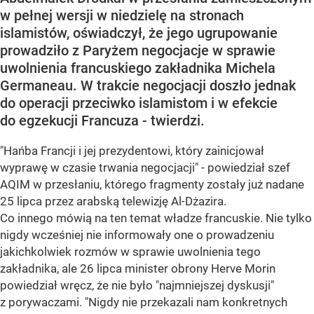
w pełnej wersji w niedzielę na stronach
islamistów, oświadczył, że jego ugrupowanie
prowadziło z Paryżem negocjacje w sprawie
uwolnienia francuskiego zakładnika Michela
Germaneau. W trakcie negocjacji doszło jednak
do operacji przeciwko islamistom i w efekcie
do egzekucji Francuza - twierdzi.
"Hańba Francji i jej prezydentowi, który zainicjował
wyprawę w czasie trwania negocjacji" - powiedział szef
AQIM w przesłaniu, którego fragmenty zostały już nadane
25 lipca przez arabską telewizję Al-Dżazira.
Co innego mówią na ten temat władze francuskie. Nie tylko
nigdy wcześniej nie informowały one o prowadzeniu
jakichkolwiek rozmów w sprawie uwolnienia tego
zakładnika, ale 26 lipca minister obrony Herve Morin
powiedział wręcz, że nie było "najmniejszej dyskusji"
z porywaczami. "Nigdy nie przekazali nam konkretnych