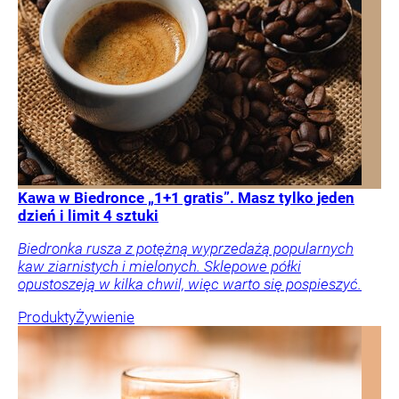
Kawa w Biedronce „1+1 gratis”. Masz tylko jeden
dzień i limit 4 sztuki
Biedronka rusza z potężną wyprzedażą popularnych
kaw ziarnistych i mielonych. Sklepowe półki
opustoszeją w kilka chwil, więc warto się pospieszyć.
Produkty
Żywienie