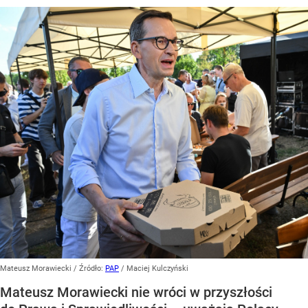
Mateusz Morawiecki
/ Źródło:
PAP
/
Maciej Kulczyński
Mateusz Morawiecki nie wróci w przyszłości