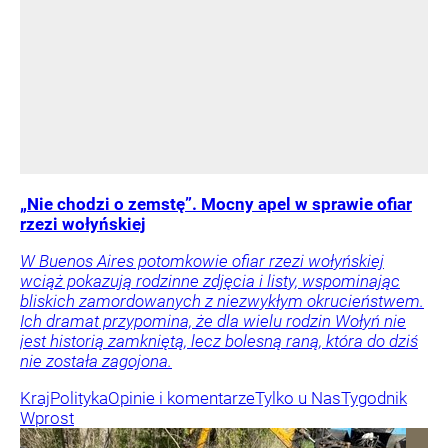
„Nie chodzi o zemstę”. Mocny apel w sprawie ofiar
rzezi wołyńskiej
W Buenos Aires potomkowie ofiar rzezi wołyńskiej
wciąż pokazują rodzinne zdjęcia i listy, wspominając
bliskich zamordowanych z niezwykłym okrucieństwem.
Ich dramat przypomina, że dla wielu rodzin Wołyń nie
jest historią zamkniętą, lecz bolesną raną, która do dziś
nie została zagojona.
Kraj
Polityka
Opinie i komentarze
Tylko u Nas
Tygodnik
Wprost