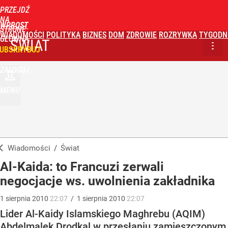
PRZEJDŹ
NA
WPROST
STRONĘ
WIADOMOŚCI
POLITYKA
BIZNES
DOM
ZDROWIE
ROZRYWKA
TYGODN
GŁÓWNĄ
ŚWIAT
UBSKRYBUJ
ZALOGUJ
MENU
Wiadomości
/
Świat
Al-Kaida: to Francuzi zerwali
negocjacje ws. uwolnienia zakładnika
1
sierpnia
2010
22:07
/
1
sierpnia
2010
22:07
Lider Al-Kaidy Islamskiego Maghrebu (AQIM)
Abdelmalek Drodkal w przesłaniu zamieszczonym