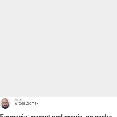
Autor:
Witold Ziomek
Farmacja: wzrost pod presją. co czeka