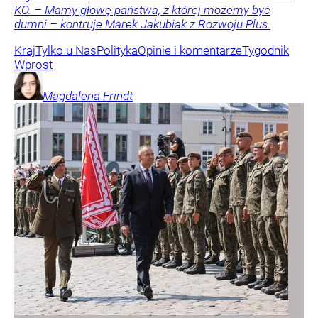
KO. – Mamy głowę państwa, z której możemy być
dumni – kontruje Marek Jakubiak z Rozwoju Plus.
Kraj
Tylko u Nas
Polityka
Opinie i komentarze
Tygodnik
Wprost
Magdalena
Frindt