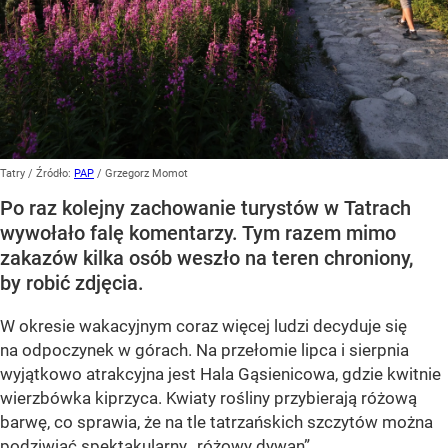
Tatry
/ Źródło:
PAP
/
Grzegorz Momot
Po raz kolejny zachowanie turystów w Tatrach
wywołało falę komentarzy. Tym razem mimo
zakazów kilka osób weszło na teren chroniony,
by robić zdjęcia.
W okresie wakacyjnym coraz więcej ludzi decyduje się
na odpoczynek w górach. Na przełomie lipca i sierpnia
wyjątkowo atrakcyjna jest Hala Gąsienicowa, gdzie kwitnie
wierzbówka kiprzyca. Kwiaty rośliny przybierają różową
barwę, co sprawia, że na tle tatrzańskich szczytów można
podziwiać spektakularny
„różowy dywan”
.