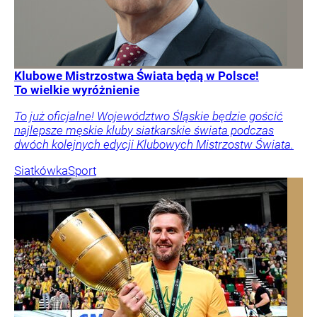
Klubowe Mistrzostwa Świata będą w Polsce!
To wielkie wyróżnienie
To już oficjalne! Województwo Śląskie będzie gościć
najlepsze męskie kluby siatkarskie świata podczas
dwóch kolejnych edycji Klubowych Mistrzostw Świata.
Siatkówka
Sport