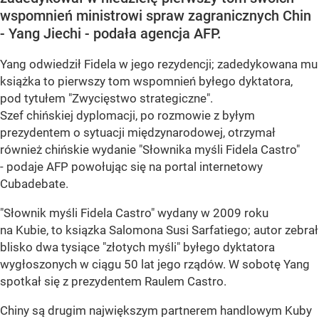
wspomnień ministrowi spraw zagranicznych Chin
- Yang Jiechi - podała agencja AFP.
Yang odwiedził Fidela w jego rezydencji; zadedykowana mu
książka to pierwszy tom wspomnień byłego dyktatora,
pod tytułem "Zwycięstwo strategiczne".
Szef chińskiej dyplomacji, po rozmowie z byłym
prezydentem o sytuacji międzynarodowej, otrzymał
również chińskie wydanie "Słownika myśli Fidela Castro"
- podaje AFP powołując się na portal internetowy
Cubadebate.
"Słownik myśli Fidela Castro" wydany w 2009 roku
na Kubie, to ksiązka Salomona Susi Sarfatiego; autor zebrał
blisko dwa tysiące "złotych myśli" byłego dyktatora
wygłoszonych w ciągu 50 lat jego rządów. W sobotę Yang
spotkał się z prezydentem Raulem Castro.
Chiny są drugim największym partnerem handlowym Kuby