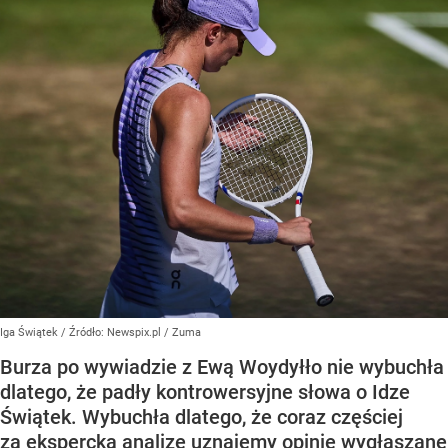
Iga Świątek
/ Źródło:
Newspix.pl
/
Zuma
Burza po wywiadzie z Ewą Woydyłło nie wybuchła
dlatego, że padły kontrowersyjne słowa o Idze
Świątek. Wybuchła dlatego, że coraz częściej
za ekspercką analizę uznajemy opinie wygłaszane