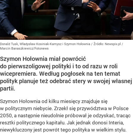
Donald Tusk, Władysław Kosiniak-Kamysz i Szymon Hołownia
/ Źródło:
Newspix.pl
/
Marcin Banaszkiewicz/Fotonews
Szymon Hołownia miał powrócić
do pierwszoligowej polityki i to od razu w roli
wicepremiera. Według pogłosek na ten temat
polityk planuje też odebrać stery w swojej własnej
partii.
Szymon Hołownia od kilku miesięcy znajduje się
w politycznym niebycie. Zrzekł się przywództwa w Polsce
2050, a następnie nieudolnie próbował je odzyskać, tracąc
resztki politycznego kapitału. Jak jednak donosi Interia,
niewykluczony jest powrót tego polityka w wielkim stylu.