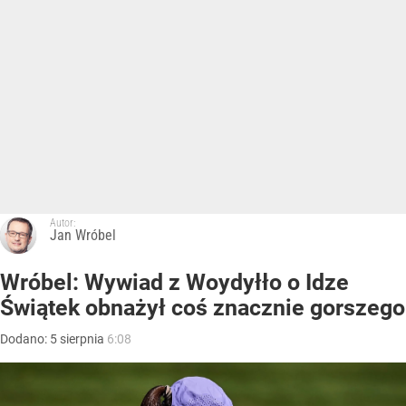
Autor:
Jan Wróbel
Wróbel: Wywiad z Woydyłło o Idze
Świątek obnażył coś znacznie gorszego
Dodano:
5
sierpnia
6:08