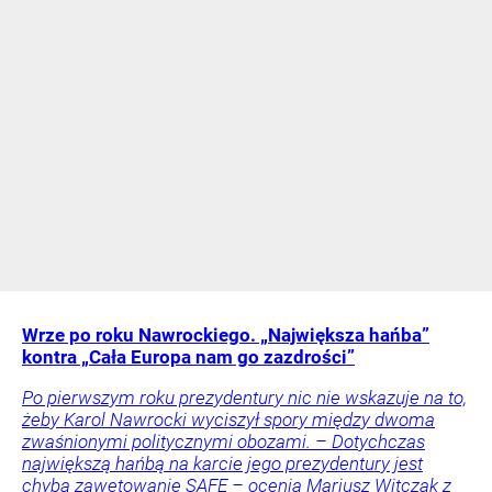
Wrze po roku Nawrockiego. „Największa hańba”
kontra „Cała Europa nam go zazdrości”
Po pierwszym roku prezydentury nic nie wskazuje na to,
żeby Karol Nawrocki wyciszył spory między dwoma
zwaśnionymi politycznymi obozami. – Dotychczas
największą hańbą na karcie jego prezydentury jest
chyba zawetowanie SAFE – ocenia Mariusz Witczak z