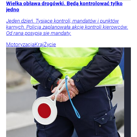
Wielka obława drogówki. Będą kontrolować tylko
jedno
Jeden dzień. Tysiące kontroli, mandatów i punktów
karnych. Policja zaplanowała akcję kontroli kierowców.
Od rana posypią się mandaty.
Motoryzacja
Kraj
Życie