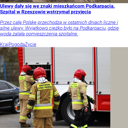
Ulewy dały się we znaki mieszkańcom Podkarpacia.
Szpital w Rzeszowie wstrzymał przyjęcia
Przez całą Polskę przechodzą w ostatnich dniach liczne i
silne ulewy. Wyjątkowo ciężko było na Podkarpaciu, gdzie
woda zalała pomieszczenia szpitalne.
Kraj
Pogoda
Życie