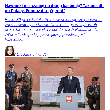
Nawrocki ma szansę na drugą kadencję? Tak ocenili
go Polacy. Sondaż dla „Wprost”
Blisko 39 proc. Polek i Polaków deklaruje, że ponownie
zagłosowałoby na Karola Nawrockiego w wyborach
prezydenckich – wynika z sondażu SW Research dla
„Wprost”. Grupa krytyków głowy państwa jest
liczniejsza.
Magdalena
Frindt