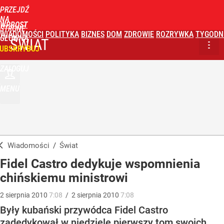
PRZEJDŹ
NA
WPROST
STRONĘ
WIADOMOŚCI
POLITYKA
BIZNES
DOM
ZDROWIE
ROZRYWKA
TYGODN
GŁÓWNĄ
ŚWIAT
UBSKRYBUJ
ZALOGUJ
MENU
Wiadomości
/
Świat
Fidel Castro dedykuje wspomnienia
chińskiemu ministrowi
2
sierpnia
2010
7:08
/
2
sierpnia
2010
7:08
Były kubański przywódca Fidel Castro
zadedykował w niedzielę pierwszy tom swoich