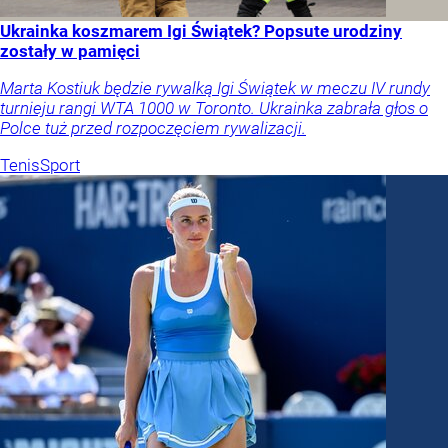
Ukrainka koszmarem Igi Świątek? Popsute urodziny
zostały w pamięci
Marta Kostiuk będzie rywalką Igi Świątek w meczu IV rundy
turnieju rangi WTA 1000 w Toronto. Ukrainka zabrała głos o
Polce tuż przed rozpoczęciem rywalizacji.
Tenis
Sport