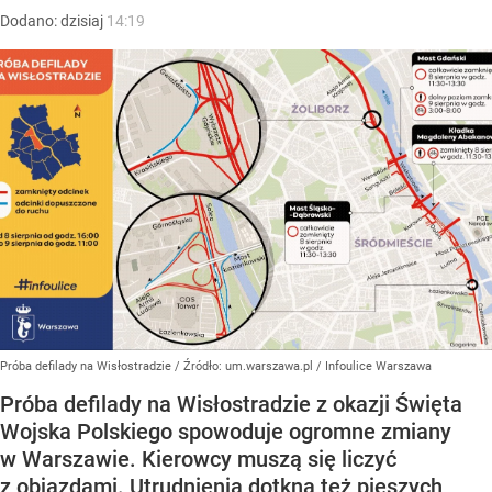
Dodano:
dzisiaj
14:19
Próba defilady na Wisłostradzie
/ Źródło:
um.warszawa.pl / Infoulice Warszawa
Próba defilady na Wisłostradzie z okazji Święta
Wojska Polskiego spowoduje ogromne zmiany
w Warszawie. Kierowcy muszą się liczyć
z objazdami. Utrudnienia dotkną też pieszych