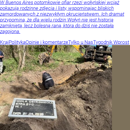
W Buenos Aires potomkowie ofiar rzezi wołyńskiej wciąż
pokazują rodzinne zdjęcia i listy, wspominając bliskich
zamordowanych z niezwykłym okrucieństwem. Ich dramat
przypomina, że dla wielu rodzin Wołyń nie jest historią
zamkniętą, lecz bolesną raną, która do dziś nie została
zagojona.
Kraj
Polityka
Opinie i komentarze
Tylko u Nas
Tygodnik Wprost