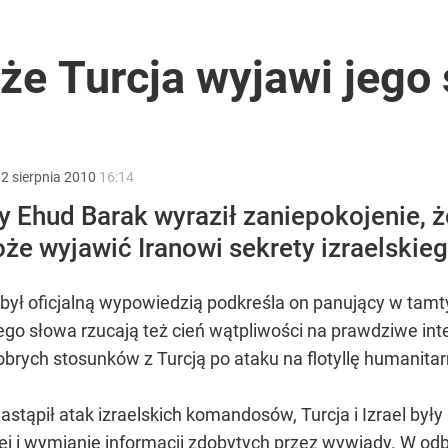
rancji niezależności redakcyjnej”
, że Turcja wyjawi jego
ntra „Cała Europa nam go zazdrości”
:
2
sierpnia
2010
16:14
ny Ehud Barak wyraził zaniepokojenie,
oże wyjawić Iranowi sekrety izraelskie
2030 roku?
ył oficjalną wypowiedzią podkreśla on panujący w tamty
go słowa rzucają też cień wątpliwości na prawdziwe inten
obrych stosunków z Turcją po ataku na flotyllę humanit
astąpił atak izraelskich komandosów, Turcja i Izrael były
nej i wymianie informacji zdobytych przez wywiady. W od