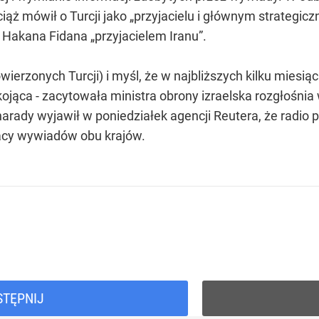
ąż mówił o Turcji jako „przyjacielu i głównym strategic
Hakana Fidana „przyjacielem Iranu”.
owierzonych Turcji) i myśl, że w najbliższych kilku mie
kojąca - zacytowała ministra obrony izraelska rozgłośn
arady wyjawił w poniedziałek agencji Reutera, że radio 
racy wywiadów obu krajów.
STĘPNIJ