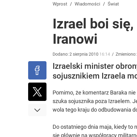
TVN zmieni właściciela i profil stacji? „Nie ma gwa
Wprost
/
Wiadomości
/
Świat
Izrael boi się
1
Iranowi
Wrze po roku Nawrockiego. „Największa hańba” ko
Dodano:
2
sierpnia
2010
16:14
/
Zmieniono
16
Izraelski minister obro
sojusznikiem Izraela m
Farmacja: wzrost pod presją. co czeka branżę do 
Pomimo, że komentarz Baraka nie b
1
szuka sojusznika poza Izraelem. Je
wola tego kraju do odbudowania d
Do ostatniego dnia maja, kiedy to n
się głównie na współpracy militar