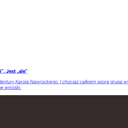
”. Jest „ale”
entury Karola Nawrockiego. I chociaż całkiem spora grupa wy
e wnioski.