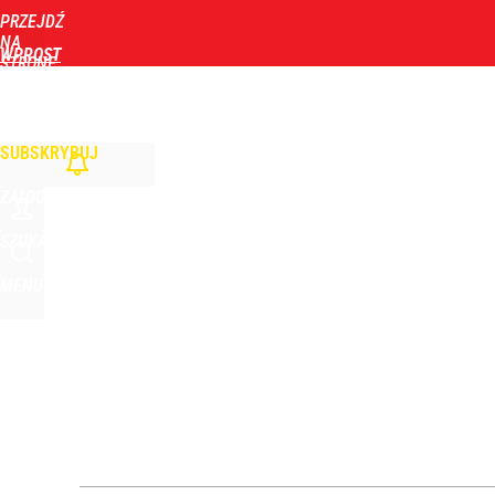
PRZEJDŹ
Udostępnij
0
Skomentuj
NA
WPROST
STRONĘ
GŁÓWNĄ
WIADOMOŚCI
POLITYKA
BIZNES
DOM
ZDROWIE
ROZRYWKA
TYGOD
Afront Morawieckiego wobec Nawrockiego? Jest o
SUBSKRYBUJ
1
ZALOGUJ
Ziobro reaguje na ruch Tuska. Padła tajemnicza z
SZUKAJ
MENU
dodaj
Nawrocki ma szansę na drugą kadencję? Tak ocenil
10