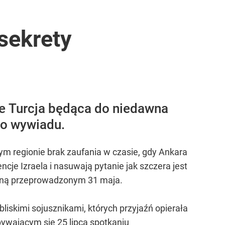
 sekrety
 że Turcja będąca do niedawna
go wywiadu.
m regionie brak zaufania w czasie, gdy Ankara
cje Izraela i nasuwają pytanie jak szczera jest
arną przeprowadzonym 31 maja.
 bliskimi sojusznikami, których przyjaźń opierała
bywającym się 25 lipca spotkaniu