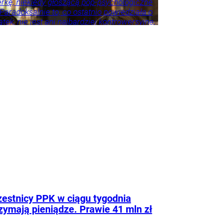
erkę, niekiedy głoszącą pop-psychologiczne
 Paradoksalnie to, co ostatnio powiedziała o
tek, nie jest ani najbardziej kontrowersyjne,
roźniejsze. Problem w tym, że wszyscy
 że tego nie widzą.
estnicy PPK w ciągu tygodnia
zymają pieniądze. Prawie 41 mln zł