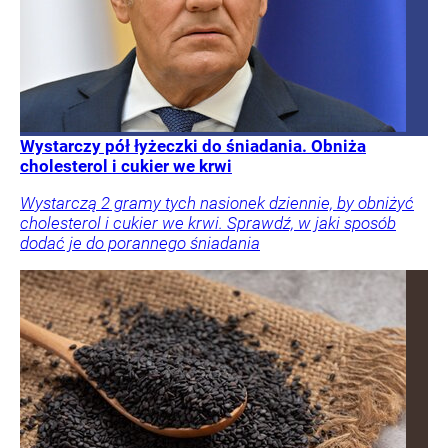
Wystarczy pół łyżeczki do śniadania. Obniża
cholesterol i cukier we krwi
Wystarczą 2 gramy tych nasionek dziennie, by obniżyć
cholesterol i cukier we krwi. Sprawdź, w jaki sposób
dodać je do porannego śniadania