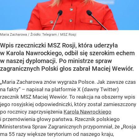
Maria Zacharowa
/ Źródło:
Telegram
/
MSZ Rosji
Wpis rzeczniczki MSZ Rosji, która uderzyła
w Karola Nawrockiego, odbił się szerokim echem
w naszej dyplomacji. Po ministrze spraw
zagranicznych Polski głos zabrał Maciej Wewiór.
„Maria Zacharowa znów wygraża Polsce. Jak zawsze czas
na fakty” – napisał na platformie X (dawny Twitter)
rzecznik MSZ Maciej Wewiór. To reakcja na obszerny wpis
jego rosyjskiej odpowiedniczki, który został zamieszczony
po rocznicy zaprzysiężenia
Karola Nawrockiego
i przemówienia głowy państwa. Rzecznik polskiego
Ministerstwa Spraw Zagranicznych przypomniał, że „Rosja
ma 55 razy większe terytorium od naszego kraju,