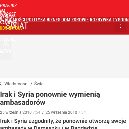
PRZEJDŹ
NA
WPROST
STRONĘ
WIADOMOŚCI
POLITYKA
BIZNES
DOM
ZDROWIE
ROZRYWKA
TYGODN
GŁÓWNĄ
ŚWIAT
UBSKRYBUJ
ZALOGUJ
MENU
Wiadomości
/
Świat
Irak i Syria ponownie wymienią
ambasadorów
25
września
2010
7:54
/
25
września
2010
7:54
Irak i Syria uzgodniły, że ponownie otworzą swoje
ambasady w Damaszku i w Bagdadzie