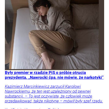
Były premier w rządzie PiS o próbie otrucia
prezydenta. „Nawrocki ćpa, nie mówię, że narkotyki”
Kazimierz Marcinkiewicz zarzucił Karolowi
Nawrockiemu, że ten jest uzależniony od pewnej
substancji. – To jest oczywiste, że człowiek może
przedawkować, także nikotynę – mówił były szef rządu.