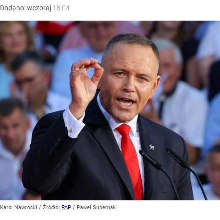
Dodano:
wczoraj
18:04
Karol Nawrocki
/ Źródło:
PAP
/
Paweł Supernak