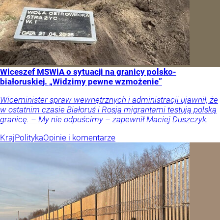
Wiceszef MSWiA o sytuacji na granicy polsko-
białoruskiej. „Widzimy pewne wzmożenie”
Wiceminister spraw wewnętrznych i administracji ujawnił, że
w ostatnim czasie Białoruś i Rosja migrantami testują polską
granicę. – My nie odpuścimy – zapewnił Maciej Duszczyk.
Kraj
Polityka
Opinie i komentarze