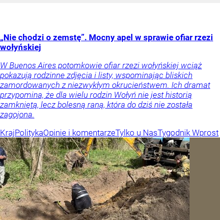
„Nie chodzi o zemstę”. Mocny apel w sprawie ofiar rzezi
wołyńskiej
W Buenos Aires potomkowie ofiar rzezi wołyńskiej wciąż
pokazują rodzinne zdjęcia i listy, wspominając bliskich
zamordowanych z niezwykłym okrucieństwem. Ich dramat
przypomina, że dla wielu rodzin Wołyń nie jest historią
zamkniętą, lecz bolesną raną, która do dziś nie została
zagojona.
Kraj
Polityka
Opinie i komentarze
Tylko u Nas
Tygodnik Wprost