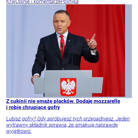
Kraj
Opinie i komentarze
Polityka
Z cukinii nie smażę placków. Dodaję mozzarellę
i robię chrupiące gofry
Lubisz gofry? Gdy spróbujesz tych przepadniesz. Jeden
wytrawny składnik sprawia, że smakują naprawdę
wyjątkowo.