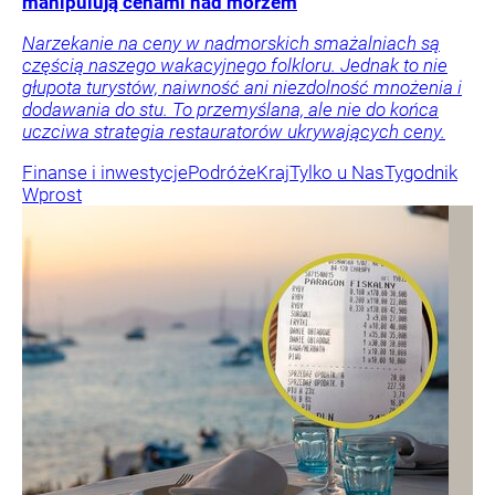
manipulują cenami nad morzem
Narzekanie na ceny w nadmorskich smażalniach są
częścią naszego wakacyjnego folkloru. Jednak to nie
głupota turystów, naiwność ani niezdolność mnożenia i
dodawania do stu. To przemyślana, ale nie do końca
uczciwa strategia restauratorów ukrywających ceny.
Finanse i inwestycje
Podróże
Kraj
Tylko u Nas
Tygodnik
Wprost