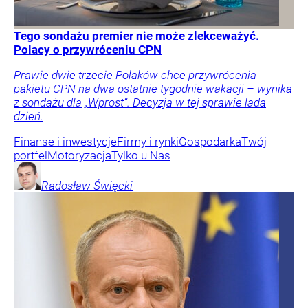
Tego sondażu premier nie może zlekceważyć.
Polacy o przywróceniu CPN
Prawie dwie trzecie Polaków chce przywrócenia
pakietu CPN na dwa ostatnie tygodnie wakacji – wynika
z sondażu dla „Wprost”. Decyzja w tej sprawie lada
dzień.
Finanse i inwestycje
Firmy i rynki
Gospodarka
Twój
portfel
Motoryzacja
Tylko u Nas
Radosław
Święcki