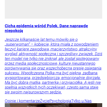
Cicha epidemia wśród Polek. Dane naprawdę
niepokoją
Jeszcze kilkanaście lat temu mówiło się o
„superwoman” – kobiecie, która miała z powodzeniem
łączyć karierę zawodową, macierzyństwo, atrakcyjny
wygląd, aktywność społeczną i szczęśliwy związek. Dziś
ten model nie tylko nie zniknął, ale został spotęgowany
przez media społecznościowe, kulturę nieustannego
porównywania się oraz wszechobecną presję osiągania
sukcesu. Współczesna Polka ma być piękna, zadbana,
wysportowana, przedsiębiorcza, emocjonalnie dojrzała.
Ma być dobrą matką, partnerką i przyjaciółką. A jeśli nie
spełnia wszystkich tych oczekiwań, często sama staje
się swoim najsurowszym sędzią.
Opinie i komentarze
Życie
Psychologia
Tylko u Nas