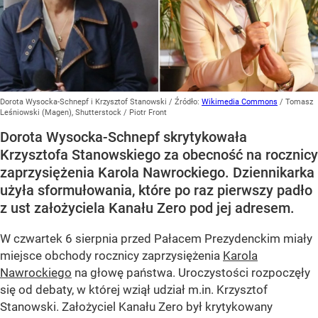
Dorota Wysocka-Schnepf i Krzysztof Stanowski
/ Źródło:
Wikimedia Commons
/
Tomasz
Leśniowski (Magen), Shutterstock / Piotr Front
Dorota Wysocka-Schnepf skrytykowała
Krzysztofa Stanowskiego za obecność na rocznicy
zaprzysiężenia Karola Nawrockiego. Dziennikarka
użyła sformułowania, które po raz pierwszy padło
z ust założyciela Kanału Zero pod jej adresem.
W czwartek 6 sierpnia przed Pałacem Prezydenckim miały
miejsce obchody rocznicy zaprzysiężenia
Karola
Nawrockiego
na głowę państwa. Uroczystości rozpoczęły
się od debaty, w której wziął udział m.in. Krzysztof
Stanowski. Założyciel Kanału Zero był krytykowany