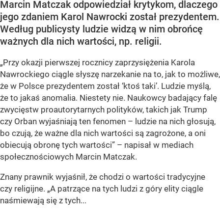
Marcin Matczak odpowiedział krytykom, dlaczego
jego zdaniem Karol Nawrocki został prezydentem.
Według publicysty ludzie widzą w nim obrońcę
ważnych dla nich wartości, np. religii.
„Przy okazji pierwszej rocznicy zaprzysiężenia Karola
Nawrockiego ciągle słyszę narzekanie na to, jak to możliwe,
że w Polsce prezydentem został ‘ktoś taki’. Ludzie myślą,
że to jakaś anomalia. Niestety nie. Naukowcy badający falę
zwycięstw proautorytarnych polityków, takich jak Trump
czy Orban wyjaśniają ten fenomen – ludzie na nich głosują,
bo czują, że ważne dla nich wartości są zagrożone, a oni
obiecują obronę tych wartości” – napisał w mediach
społecznościowych Marcin Matczak.
Znany prawnik wyjaśnił, że chodzi o wartości tradycyjne
czy religijne. „A patrzące na tych ludzi z góry elity ciągle
naśmiewają się z tych...