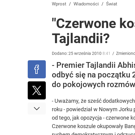
Farmacja: wzrost pod presją. co czeka branżę do 
Wprost
/
Wiadomości
/
Świat
"Czerwone ko
dodaj
Tajlandii?
Nawrocki świętuje rocznicę, jak Polacy widzą pie
Dodano:
25
września
2010
8:41
/
Zmienion
4
- Premier Tajlandii Abh
odbyć się na początku 2
Wrze po roku Nawrockiego. „Największa hańba” ko
do pokojowych rozmów
15
- Uważamy, że sześć dodatkowych
roku - powiedział w Nowym Jorku 
od tego, jak opozycja - czerwone ko
Czerwone koszule okupowały Bangk
ruchem demokratycznym i odrzucą w