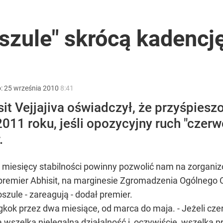
2030 roku?
szule" skrócą kadencj
rwszą damę? Jasne wyniki sondażu
o:
25
września
2010
8:41
isit Vejjajiva oświadczył, że przyśpi
011 roku, jeśli opozycyjny ruch "czer
ntra „Cała Europa nam go zazdrości”
.
 miesięcy stabilności powinny pozwolić nam na zorgan
premier Abhisit, na marginesie Zgromadzenia Ogólnego O
szule - zareagują - dodał premier.
ok przez dwa miesiące, od marca do maja. - Jeżeli cz
szelką nielegalną działalność i, oczywiście, wszelką p