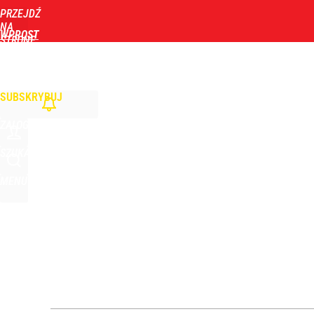
PRZEJDŹ
Udostępnij
0
Skomentuj
NA
WPROST
STRONĘ
GŁÓWNĄ
WIADOMOŚCI
POLITYKA
BIZNES
DOM
ZDROWIE
ROZRYWKA
TYGOD
Kluczowy obszar dla Nawrockiego. Wymowne wyni
SUBSKRYBUJ
dodaj
ZALOGUJ
Nawrocki ma szansę na drugą kadencję? Tak ocenil
SZUKAJ
MENU
10
Vistula x LOT: Elegancja w podróży. Premiera wspó
dodaj