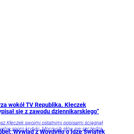
e
Kraj
Tylko
na
Frindt
tyka
Świat
Tygodnik
za wokół TV Republika. Kłeczek
pisał się z zawodu dziennikarskiego”
osz Kłeczek swoimi ostatnimi popisami ściągnął
siebie sporo krytyki. Mocnych słów nie szczędzą
bel: Wywiad z Woydyłło o Idze Świątek