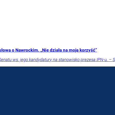
słowa o Nawrockim. „Nie działa na moją korzyść”
Senatu ws. jego kandydatury na stanowisko prezesa IPN-u. – 