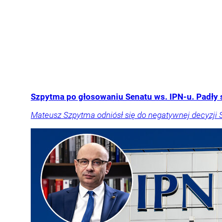
Szpytma po głosowaniu Senatu ws. IPN-u. Padły 
Mateusz Szpytma odniósł się do negatywnej decyzji 