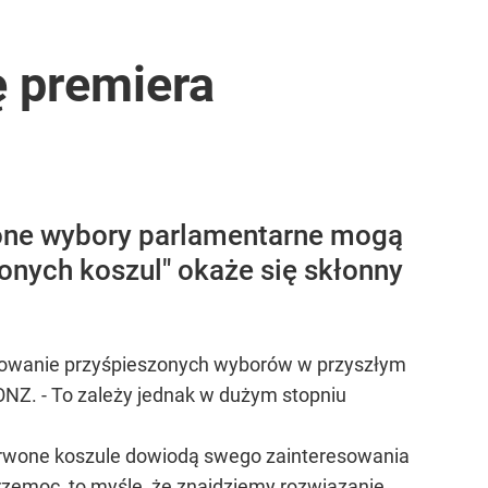
ę premiera
eszone wybory parlamentarne mogą
wonych koszul" okaże się skłonny
izowanie przyśpieszonych wyborów w przyszłym
NZ. - To zależy jednak w dużym stopniu
erwone koszule dowiodą swego zainteresowania
rzemoc, to myślę, że znajdziemy rozwiązanie