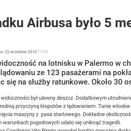
acy o przywróceniu CPN
adku Airbusa było 5 m
ono kwarantannę
no:
25
września
2010
17:05
idoczność na lotnisku w Palermo w c
wylądowaniu ze 123 pasażerami na pokł
ntzenem. „Jestem otwarty”
c się na służby ratunkowe. Około 30 o
idoczności był ulewny deszcz. Dodatkowym utrudnieniem 
rednią przyczyną kłopotów z lądowaniem. Tanie włoskie l
ęcia maszyny z pasa startowego. Dokładne okolicznośc
h warunkach pogodowych udało się uniknąć tragedii.
twa Cywilnego Vito Riggio wywołał bardzo poważną dysku