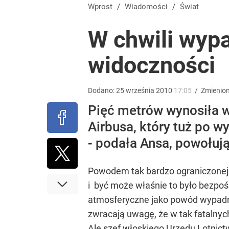
Tego sondażu premier nie może zlekceważyć. Pol
Wprost
/
Wiadomości
/
Świat
W chwili wyp
8
widoczności
Masowe zatrucia nad polskim morzem. Wprowadz
Dodano:
25
września
2010
17:05
/
Zmienio
dodaj
Pięć metrów wynosiła w
Airbusa, który tuż po 
Morawiecki powoła partię. Chce współpracy z Me
- podała Ansa, powołują
2
Powodem tak bardzo ograniczonej w
i być może właśnie to było bezpoś
atmosferyczne jako powód wypadni
zwracają uwagę, że w tak fatalnyc
Ale szef włoskiego Urzędu Lotnic