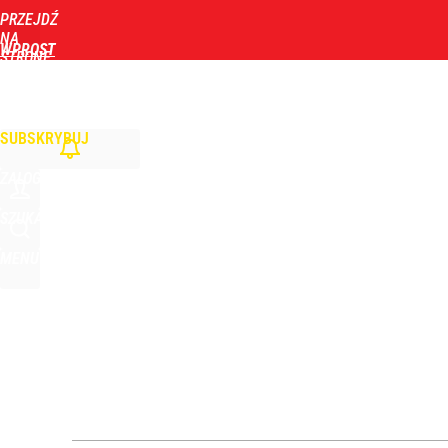
PRZEJDŹ
Udostępnij
0
Skomentuj
NA
WPROST
STRONĘ
GŁÓWNĄ
WIADOMOŚCI
POLITYKA
BIZNES
DOM
ZDROWIE
ROZRYWKA
TYGOD
Orlen stracił przez nich 1,5 mld zł? Menedżerom z 
SUBSKRYBUJ
4
ZALOGUJ
„Nie chodzi o zemstę”. Mocny apel w sprawie ofiar 
SZUKAJ
MENU
dodaj
Atak na 15-latka Kamiennej Górze. Trwa obława z
2