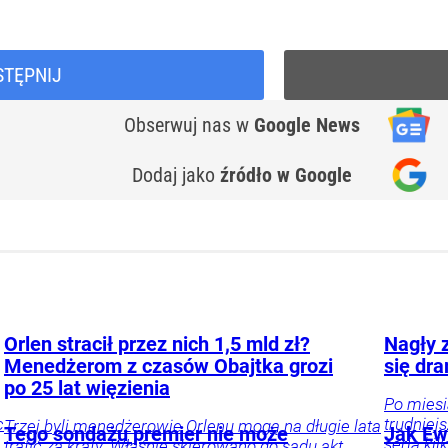
STĘPNIJ
Obserwuj nas
w
Google News
Dodaj jako
źródło w Google
Orlen stracił przez nich 1,5 mld zł?
Nagły z
Menedżerom z czasów Obajtka grozi
się dr
po 25 lat więzienia
Po miesi
c
trudniej
Trzej byli menedżerowie Orlenu mogą na długie lata
Tego sondażu premier nie może
Jak Ewa
seria kil
trafić za kraty. Właśnie skierowano do sądu akt