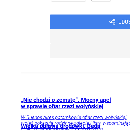
UDO
„Nie chodzi o zemstę”. Mocny apel
w sprawie ofiar rzezi wołyńskiej
W Buenos Aires potomkowie ofiar rzezi wołyńskiej
wciąż pokazują rodzinne zdjęcia i listy, wspominają
Wielka obława drogówki. Będą
bliskich zamordowanych z niezwykłym