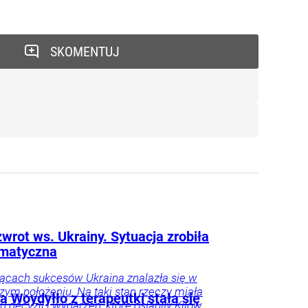
SKOMENTUJ
wrot ws. Ukrainy. Sytuacja zrobiła
amatyczna
ącach sukcesów Ukraina znalazła się w
szym położeniu. Na taki stan rzeczy miała
 Woydyłło z terapeutki stała się
ku decyzji i wydarzeń, które osłabiły Kijów.