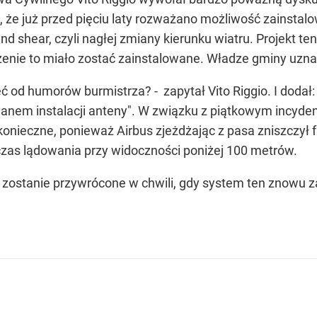
 że już przed pięciu laty rozważano możliwość zainstalo
 shear, czyli nagłej zmiany kierunku wiatru. Projekt te
zenie to miało zostać zainstalowane. Władze gminy uzna
 od humorów burmistrza? - zapytał Vito Riggio. I doda
lanem instalacji anteny". W związku z piątkowym incyde
o konieczne, ponieważ Airbus zjeżdżając z pasa zniszczył
czas lądowania przy widoczności poniżej 100 metrów.
zostanie przywrócone w chwili, gdy system ten znowu za