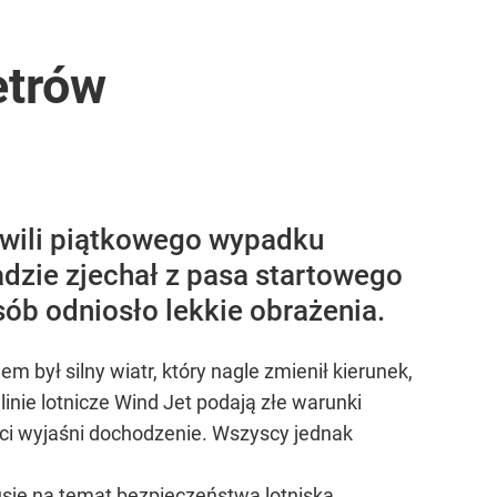
etrów
hwili piątkowego wypadku
adzie zjechał z pasa startowego
sób odniosło lekkie obrażenia.
był silny wiatr, który nagle zmienił kierunek,
inie lotnicze Wind Jet podają złe warunki
i wyjaśni dochodzenie. Wszyscy jednak
sję na temat bezpieczeństwa lotniska