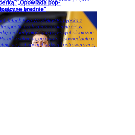
ncerką. „Opowiada pop-
logiczne brednie”
Świat
Wojna
ie
ich latach Ewa Woydyłło-Osiatyńska z
 terapeutki uzależnień zamieniła się w
erkę, niekiedy głoszącą pop-psychologiczne
 Paradoksalnie to, co ostatnio powiedziała o
tek, nie jest ani najbardziej kontrowersyjne,
roźniejsze. Problem w tym, że wszyscy
 że tego nie widzą.
ie
Psychologia
Tylko
godnik