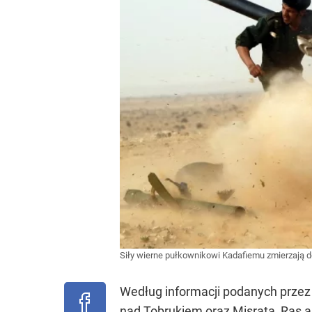
Siły wierne pułkownikowi Kadafiemu zmierzają d
Według informacji podanych przez 
nad Tobrukiem oraz Misratą, Ras al