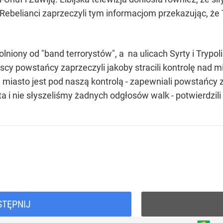
ebelianci zaprzeczyli tym informacjom przekazując, że T
olniony od "band terrorystów", a na ulicach Syrty i Trypo
ijscy powstańcy zaprzeczyli jakoby stracili kontrolę nad 
k, miasto jest pod naszą kontrolą - zapewniali powstańcy 
a i nie słyszeliśmy żadnych odgłosów walk - potwierdzili 
STĘPNIJ