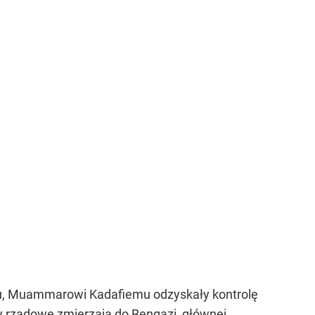
żimu, Muammarowi Kadafiemu odzyskały kontrolę
iły rządowe zmierzają do Bengazi, głównej