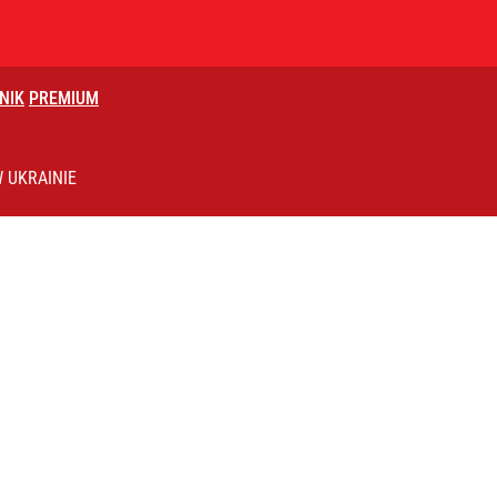
NIK
PREMIUM
czasów Obajtka grozi po 25 lat więzienia
 UKRAINIE
rzezi wołyńskiej
ch postępach” ws. Rosji i Ukrainy