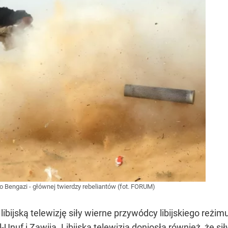
o Bengazi - głównej twierdzy rebeliantów (fot. FORUM)
libijską telewizję siły wierne przywódcy libijskiego re
-Unuf i Zawiją. Libijska telewizja doniosła również, że s