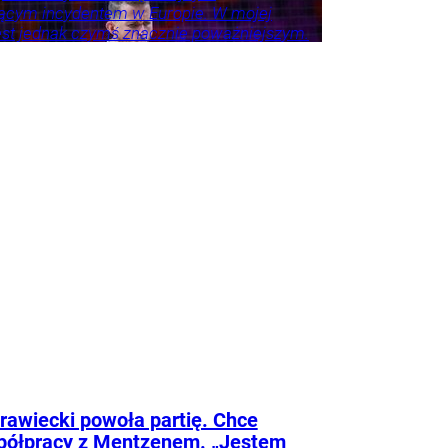
ącym incydentem w Europie. W mojej
est jednak czymś znacznie poważniejszym.
ł ostrzegawczy.
awiecki powoła partię. Chce
półpracy z Mentzenem. „Jestem