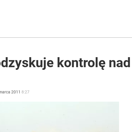
acy o przywróceniu CPN
ż pokazuje nastroje Ukraińców
 odzyskuje kontrolę na
ntzenem. „Jestem otwarty”
marca
2011
8:27