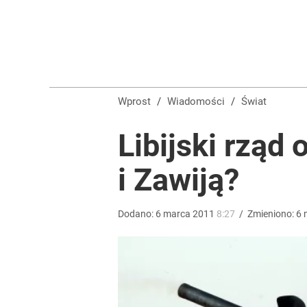
Tego sondażu premier nie może zlekceważyć. Pol
8
Zełenski mógłby stracić władzę? Najnowszy sonda
Wprost
/
Wiadomości
/
Świat
1
Libijski rząd
i Zawiją?
Morawiecki powoła partię. Chce współpracy z Me
2
Dodano:
6
marca
2011
8:27
/
Zmieniono:
6