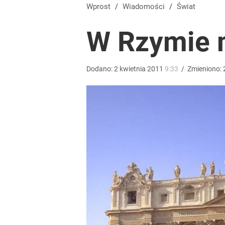
Zmiana przed wyborami w Krakowie. Kandydatka T
Wprost
/
Wiadomości
/
Świat
W Rzymie m
1
Wrze po roku Nawrockiego. „Największa hańba” ko
Dodano:
2
kwietnia
2011
9:33
/
Zmieniono:
16
Farmacja: wzrost pod presją. co czeka branżę do 
dodaj