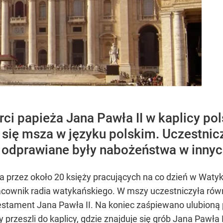
ci papieża Jana Pawła II w kaplicy pol
się msza w języku polskim. Uczestniczy
 odprawiane były nabożeństwa w innyc
a przez około 20 księży pracujących na co dzień w Watyk
racownik radia watykańskiego. W mszy uczestniczyła równ
estament Jana Pawła II. Na koniec zaśpiewano ulubioną 
 przeszli do kaplicy, gdzie znajduje się grób Jana Pawła 