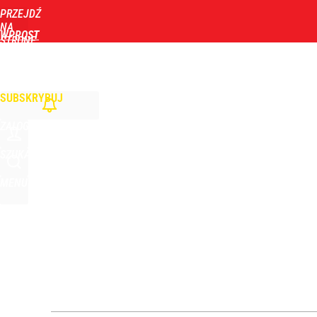
PRZEJDŹ
Udostępnij
0
Skomentuj
NA
WPROST
STRONĘ
GŁÓWNĄ
WIADOMOŚCI
POLITYKA
BIZNES
DOM
ZDROWIE
ROZRYWKA
TYGOD
Nawrocki ma szansę na drugą kadencję? Tak ocenil
SUBSKRYBUJ
10
ZALOGUJ
Dlaczego Andrzej Duda się nie udziela? Były minis
SZUKAJ
MENU
dodaj
Polski finał w Warszawie! To będzie wielkie święto 
dodaj