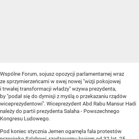
Wspólne Forum, sojusz opozycji parlamentarnej wraz
ze sprzymierzeńcami w swej nowej "wizji pokojowej
i trwałej transformacji władzy" wzywa prezydenta,
by "podał się do dymisji z myślą o przekazaniu rządów
wiceprezydentowi". Wiceprezydent Abd Rabu Mansur Hadi
należy do partii prezydenta Salaha - Powszechnego
Kongresu Ludowego.
Pod koniec stycznia Jemen ogarnęła fala protestów
przeciwko Salahowi, rządzącemu krajem od 32 lat. 25