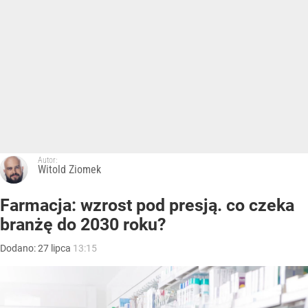
Autor:
Witold Ziomek
Farmacja: wzrost pod presją. co czeka
branżę do 2030 roku?
Dodano:
27
lipca
13:15