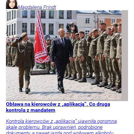
Magdalena
Frindt
Obława na kierowców z „aplikacją”. Co druga
kontrola z mandatem
Kontrola kierowców z „aplikacją” ujawniła ogromną
skalę problemu. Brak uprawnień, podrobione
dokumenty, a nawet jazda pod wpływem alkoholu.