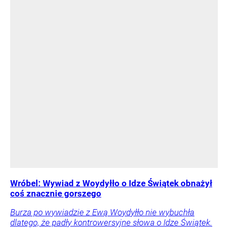
Wróbel: Wywiad z Woydyłło o Idze Świątek obnażył
coś znacznie gorszego
Burza po wywiadzie z Ewą Woydyłło nie wybuchła
dlatego, że padły kontrowersyjne słowa o Idze Świątek.