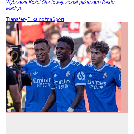
Wybrzeża Kości Słoniowej, został piłkarzem Realu
Madryt.
Transfery
Piłka nożna
Sport