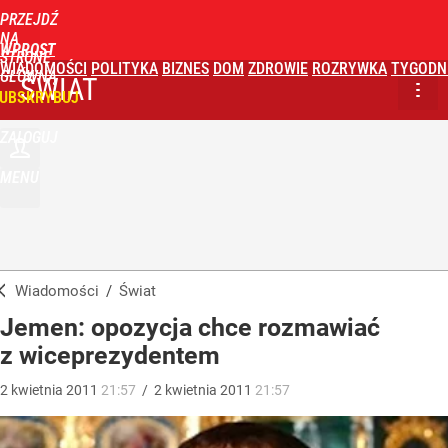
PRZEJDŹ
NA
WPROST
STRONĘ
WIADOMOŚCI
POLITYKA
BIZNES
DOM
ZDROWIE
ROZRYWKA
TYGODN
GŁÓWNĄ
ŚWIAT
UBSKRYBUJ
ZALOGUJ
MENU
Wiadomości
/
Świat
Jemen: opozycja chce rozmawiać
z wiceprezydentem
2
kwietnia
2011
21:57
/
2
kwietnia
2011
21:57