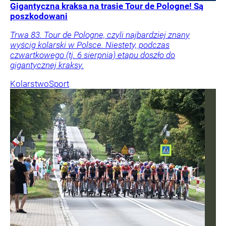
Gigantyczna kraksa na trasie Tour de Pologne! Są
poszkodowani
Trwa 83. Tour de Pologne, czyli najbardziej znany
wyścig kolarski w Polsce. Niestety, podczas
czwartkowego (tj. 6 sierpnia) etapu doszło do
gigantycznej kraksy.
Kolarstwo
Sport