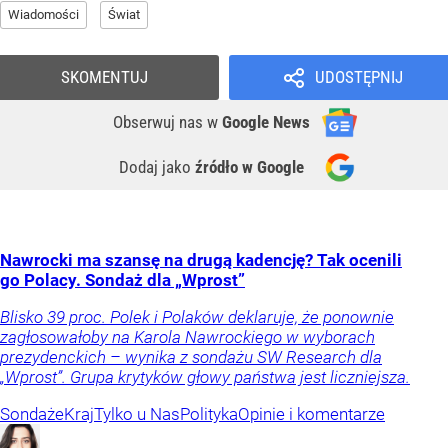
Wiadomości
Świat
SKOMENTUJ
UDOSTĘPNIJ
Obserwuj nas
w
Google News
Dodaj jako
źródło w Google
Nawrocki ma szansę na drugą kadencję? Tak ocenili
go Polacy. Sondaż dla „Wprost”
Blisko 39 proc. Polek i Polaków deklaruje, że ponownie
zagłosowałoby na Karola Nawrockiego w wyborach
prezydenckich – wynika z sondażu SW Research dla
„Wprost”. Grupa krytyków głowy państwa jest liczniejsza.
Sondaże
Kraj
Tylko u Nas
Polityka
Opinie i komentarze