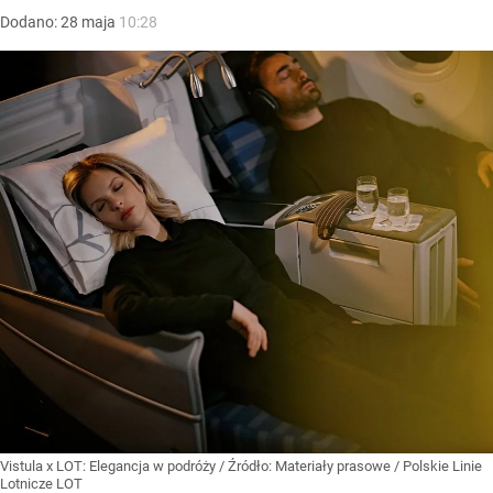
Dodano:
28
maja
10:28
Vistula x LOT: Elegancja w podróży
/ Źródło:
Materiały prasowe
/
Polskie Linie
Lotnicze LOT