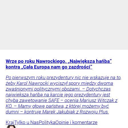
Wrze po roku Nawrockiego. „Największa hańba”
kontra „Cała Europa nam go zazdrości”
Po pierwszym roku prezydentury nic nie wskazuje na to,
żeby Karol Nawrocki wyciszył spory między dwoma
zwaśnionymi politycznymi obozami. – Dotychczas
największą hańbą na karcie jego prezydentury jest
chyba zawetowanie SAFE – ocenia Mariusz Witczak z
KO. – Mamy głowę państwa, z której możemy być
dumni – kontruje Marek Jakubiak z Rozwoju Plus.
Kraj
Tylko u Nas
Polityka
Opinie i komentarze