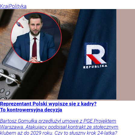
Kraj
Polityka
Reprezentant Polski wypisze się z kadry?
To kontrowersyjna decyzja
Bartosz Gomułka przedłużył umowę z PGE Projektem
Warszawa. Atakujący podpisał kontrakt ze stołecznym
klubem aż do 2029 roku. Czy to słuszny krok 24-latka?