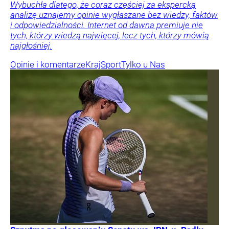
Wybuchła dlatego, że coraz częściej za ekspercką
analizę uznajemy opinie wygłaszane bez wiedzy, faktów
i odpowiedzialności. Internet od dawna premiuje nie
tych, którzy wiedzą najwięcej, lecz tych, którzy mówią
najgłośniej.
Opinie i komentarze
Kraj
Sport
Tylko u Nas