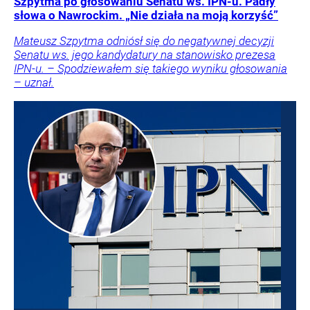
Szpytma po głosowaniu Senatu ws. IPN-u. Padły
słowa o Nawrockim. „Nie działa na moją korzyść”
Mateusz Szpytma odniósł się do negatywnej decyzji
Senatu ws. jego kandydatury na stanowisko prezesa
IPN-u. – Spodziewałem się takiego wyniku głosowania
– uznał.