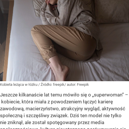
Kobieta leżąca w łóżku
/ Źródło:
freepik/ autor: Freepik
Jeszcze kilkanaście lat temu mówiło się o „superwoman” –
kobiecie, która miała z powodzeniem łączyć karierę
zawodową, macierzyństwo, atrakcyjny wygląd, aktywność
społeczną i szczęśliwy związek. Dziś ten model nie tylko
nie zniknął, ale został spotęgowany przez media