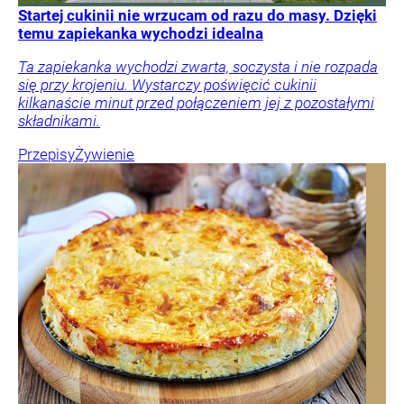
Startej cukinii nie wrzucam od razu do masy. Dzięki
temu zapiekanka wychodzi idealna
Ta zapiekanka wychodzi zwarta, soczysta i nie rozpada
się przy krojeniu. Wystarczy poświęcić cukinii
kilkanaście minut przed połączeniem jej z pozostałymi
składnikami.
Przepisy
Żywienie