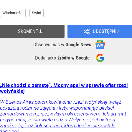
Wiadomości
Świat
SKOMENTUJ
UDOSTĘPNIJ
Obserwuj nas
w
Google News
Dodaj jako
źródło w Google
„Nie chodzi o zemstę”. Mocny apel w sprawie ofiar rzezi
wołyńskiej
W Buenos Aires potomkowie ofiar rzezi wołyńskiej wciąż
pokazują rodzinne zdjęcia i listy, wspominając bliskich
zamordowanych z niezwykłym okrucieństwem. Ich dramat
przypomina, że dla wielu rodzin Wołyń nie jest historią
zamkniętą, lecz bolesną raną, która do dziś nie została
zagojona.