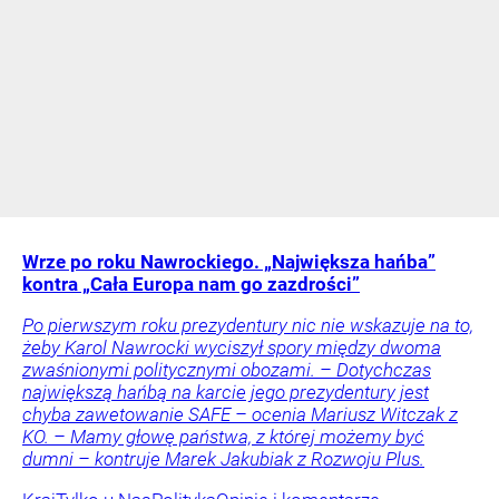
Wrze po roku Nawrockiego. „Największa hańba”
kontra „Cała Europa nam go zazdrości”
Po pierwszym roku prezydentury nic nie wskazuje na to,
żeby Karol Nawrocki wyciszył spory między dwoma
zwaśnionymi politycznymi obozami. – Dotychczas
największą hańbą na karcie jego prezydentury jest
chyba zawetowanie SAFE – ocenia Mariusz Witczak z
KO. – Mamy głowę państwa, z której możemy być
dumni – kontruje Marek Jakubiak z Rozwoju Plus.