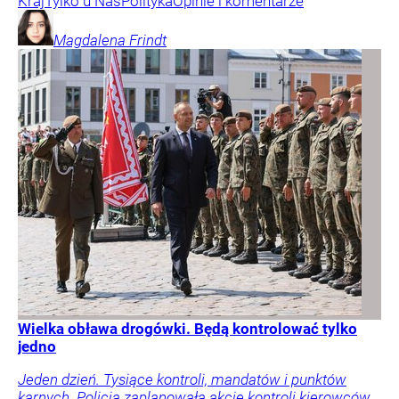
Kraj
Tylko u Nas
Polityka
Opinie i komentarze
Magdalena
Frindt
Wielka obława drogówki. Będą kontrolować tylko
jedno
Jeden dzień. Tysiące kontroli, mandatów i punktów
karnych. Policja zaplanowała akcję kontroli kierowców.