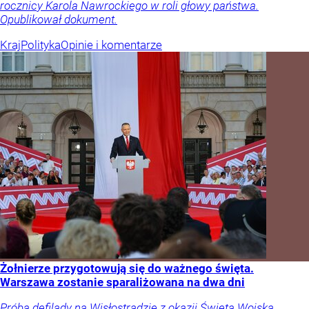
rocznicy Karola Nawrockiego w roli głowy państwa.
Opublikował dokument.
Kraj
Polityka
Opinie i komentarze
Żołnierze przygotowują się do ważnego święta.
Warszawa zostanie sparaliżowana na dwa dni
Próba defilady na Wisłostradzie z okazji Święta Wojska