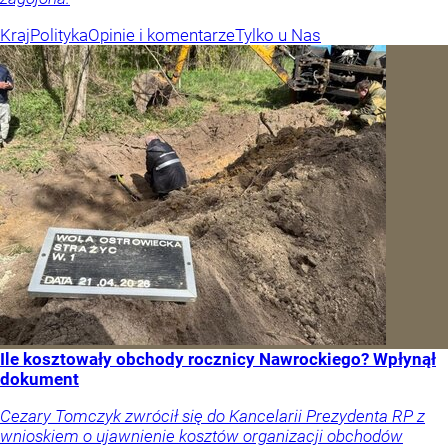
Kraj
Polityka
Opinie i komentarze
Tylko u Nas
Ile kosztowały obchody rocznicy Nawrockiego? Wpłynął
dokument
Cezary Tomczyk zwrócił się do Kancelarii Prezydenta RP z
wnioskiem o ujawnienie kosztów organizacji obchodów