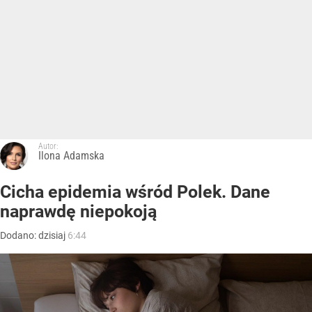
Autor:
Ilona Adamska
Cicha epidemia wśród Polek. Dane
naprawdę niepokoją
Dodano:
dzisiaj
6:44