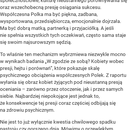
społecznościowe, kulturę nieustannego porównywania się
oraz wszechobecną presję osiągania sukcesu.
Współczesna Polka ma być piękna, zadbana,
wysportowana, przedsiębiorcza, emocjonalnie dojrzała.
Ma być dobrą matką, partnerką i przyjaciółką. A jeśli
nie spełnia wszystkich tych oczekiwań, często sama staje
się swoim najsurowszym sędzią.
To właśnie ten mechanizm wybrzmiewa niezwykle mocno
w wynikach badania „W zgodzie ze sobą? Kobiety wobec
presji, hejtu i porównań”, które pokazuje skalę
psychicznego obciążenia współczesnych Polek. Z raportu
wyłania się obraz kobiet żyjących pod nieustanną presją
oceniania – zarówno przez otoczenie, jak i przez samych
siebie. Najbardziej niepokojące jest jednak to,
że konsekwencje tej presji coraz częściej odbijają się
na zdrowiu psychicznym.
Nie jest to już wyłącznie kwestia chwilowego spadku
nastroju czy gorszego dnia. Mówimy o przewlekłym