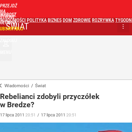
PRZEJDŹ
NA
WPROST
STRONĘ
WIADOMOŚCI
POLITYKA
BIZNES
DOM
ZDROWIE
ROZRYWKA
TYGODN
GŁÓWNĄ
ŚWIAT
UBSKRYBUJ
ZALOGUJ
MENU
Wiadomości
/
Świat
Rebelianci zdobyli przyczółek
w Bredze?
17
lipca
2011
20:51
/
17
lipca
2011
20:51