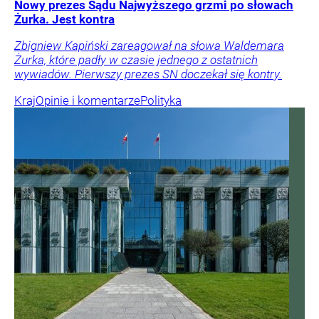
Nowy prezes Sądu Najwyższego grzmi po słowach
Żurka. Jest kontra
Zbigniew Kapiński zareagował na słowa Waldemara
Żurka, które padły w czasie jednego z ostatnich
wywiadów. Pierwszy prezes SN doczekał się kontry.
Kraj
Opinie i komentarze
Polityka