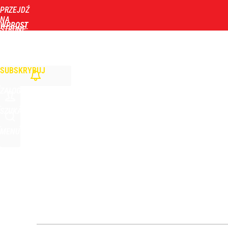
PRZEJDŹ
Udostępnij
0
Skomentuj
NA
WPROST
STRONĘ
GŁÓWNĄ
WIADOMOŚCI
POLITYKA
BIZNES
DOM
ZDROWIE
ROZRYWKA
TYGOD
Ambasador Ukrainy: Ze strony Polaków miało mie
SUBSKRYBUJ
dodaj
ZALOGUJ
Polacy ocenili Nawrockiego. Posypały się „jedynki”
SZUKAJ
MENU
dodaj
Ekspert z mocnym porównaniem po wystąpieniu Naw
dodaj