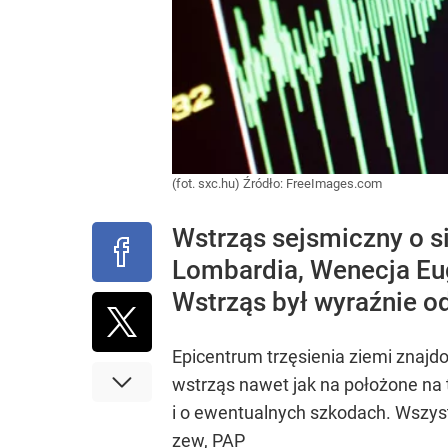
(fot. sxc.hu)
Źródło:
FreeImages.com
Wstrząs sejsmiczny o s
Lombardia, Wenecja Eug
Wstrząs był wyraźnie o
Epicentrum trzęsienia ziemi znajdo
wstrząs nawet jak na położone na t
i o ewentualnych szkodach. Wszys
zew, PAP