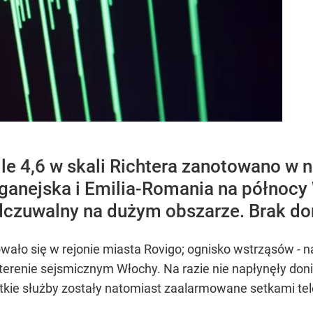
ile 4,6 w skali Richtera zanotowano w 
anejska i Emilia-Romania na północy 
dczuwalny na dużym obszarze. Brak don
wało się w rejonie miasta Rovigo; ognisko wstrząsów - n
erenie sejsmicznym Włochy. Na razie nie napłynęły donie
tkie służby zostały natomiast zaalarmowane setkami t